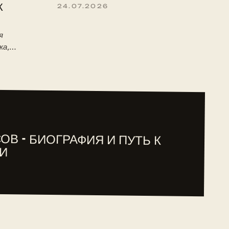
К
24.07.2026
я
ка,
 детство,
туре ITF.
ОВ - БИОГРАФИЯ И ПУТЬ К
И