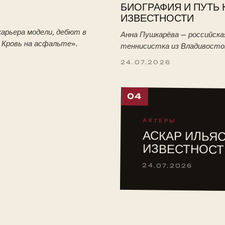
БИОГРАФИЯ И ПУТЬ 
ИЗВЕСТНОСТИ
арьера модели, дебют в
Анна Пушкарёва — российска
. Кровь на асфальте».
теннисистка из Владивосто
победительница юниорского
24.07.2026
Уимблдона-2026. Биография:
тренировки с отцом, путь в 
04
АКТЕРЫ
АСКАР ИЛЬЯС
ИЗВЕСТНОСТ
24.07.2026