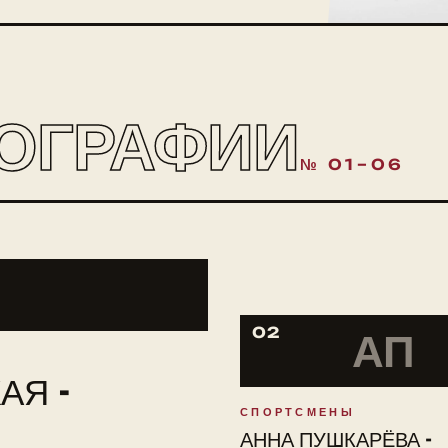
ОГРАФИИ
№ 01–06
02
АП
АЯ -
СПОРТСМЕНЫ
АННА ПУШКАРЁВА -