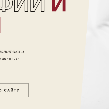
ФИИ
И
Ы
политики и
 жизнь и
О САЙТУ