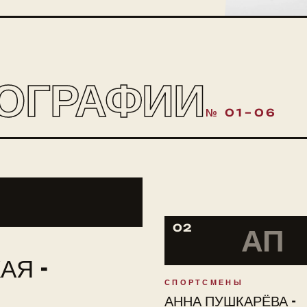
ОГРАФИИ
№ 01–06
02
АП
АЯ -
СПОРТСМЕНЫ
АННА ПУШКАРЁВА -