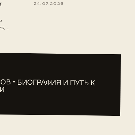
К
24.07.2026
я
ка,
 детство,
туре ITF.
ОВ - БИОГРАФИЯ И ПУТЬ К
И