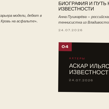
БИОГРАФИЯ И ПУТЬ 
ИЗВЕСТНОСТИ
арьера модели, дебют в
Анна Пушкарёва — российска
. Кровь на асфальте».
теннисистка из Владивосто
победительница юниорского
24.07.2026
Уимблдона-2026. Биография:
тренировки с отцом, путь в 
04
АКТЕРЫ
АСКАР ИЛЬЯС
ИЗВЕСТНОСТ
24.07.2026