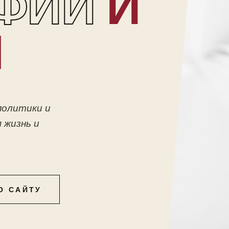
ФИИ
И
Ы
политики и
 жизнь и
О САЙТУ