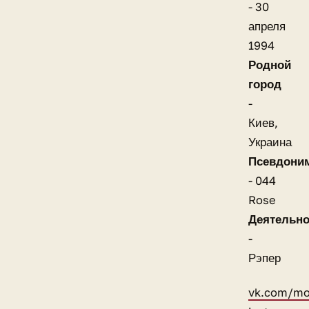
- 30
апреля
1994
Родной
город
-
Киев,
Украина
Псевдони
- 044
Rose
Деятельно
-
Рэпер
vk.com/mo