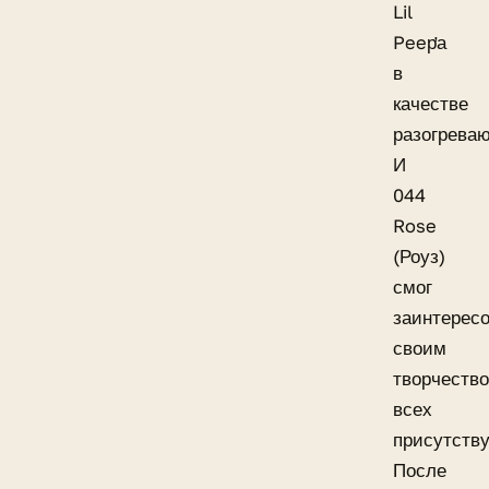
Lil
Peep̛а
в
качестве
разогрева
И
044
Rose
(Роуз)
смог
заинтерес
своим
творчеств
всех
присутств
После