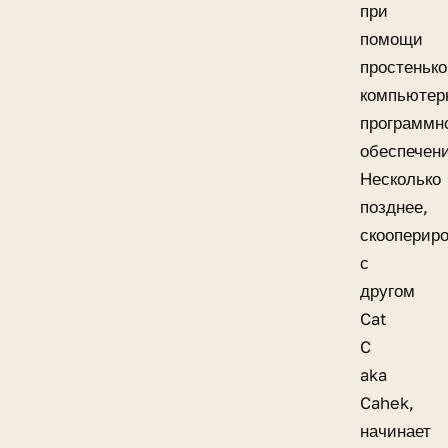
при
помощи
простенько
компьютер
программн
обеспечени
Несколько
позднее,
скооперир
с
другом
Cat
C
aka
Cahek,
начинает