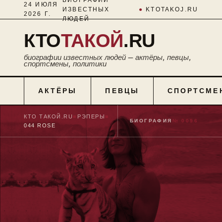
24 ИЮЛЯ
ИЗВЕСТНЫХ
●
KTOTAKOJ.RU
2026 Г.
ЛЮДЕЙ
КТО
ТАКОЙ
.RU
биографии известных людей — актёры, певцы,
спортсмены, политики
АКТЁРЫ
ПЕВЦЫ
СПОРТСМЕ
КТО ТАКОЙ.RU
■
РЭПЕРЫ
■
БИОГРАФИЯ
№ 0096
044 ROSE