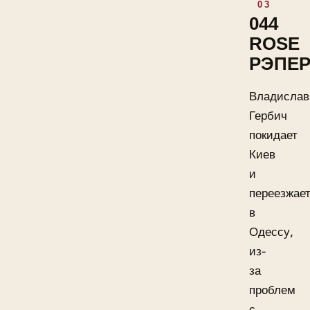
044
ROSE
РЭПЕ
Владислав
Гербич
покидает
Киев
и
переезжае
в
Одессу,
из-
за
проблем
с