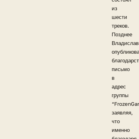
из
шести
треков.
Позднее
Владислав
опубликов
благодарс
письмо
в
адрес
группы
“FrozenGa
заявляя,
что
именно
благодаря