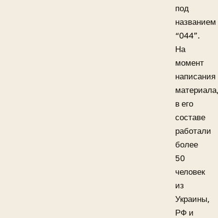
под
названием
“044”.
На
момент
написания
материала
в его
составе
работали
более
50
человек
из
Украины,
РФ и