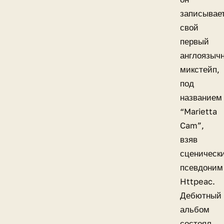
записывае
свой
первый
англоязыч
микстейп,
под
названием
“Marietta
Cam”,
взяв
сценическ
псевдоним
Httpeac.
Дебютный
альбом
состоял