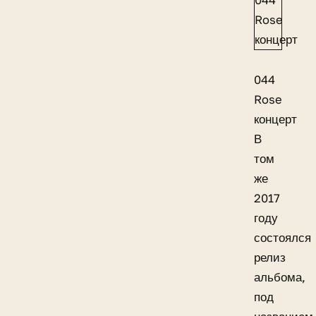
044
Rose
концерт
В
том
же
2017
году
состоялся
релиз
альбома,
под