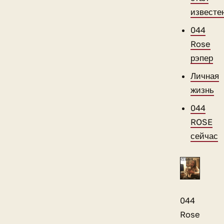
известе
044
Rose
рэпер
Личная
жизнь
044
ROSE
сейчас
044
Rose