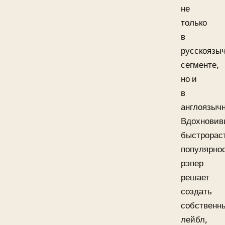
не
только
в
русскоязы
сегменте,
но и
в
англоязыч
Вдохновив
быстрорас
популярно
рэпер
решает
создать
собственн
лейбл,