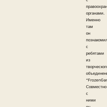
правоохра
органами.
Именно
там
он
познакоми
с
ребятами
из
творческог
объединен
“FrozenGa
Совместно
с
ними
он