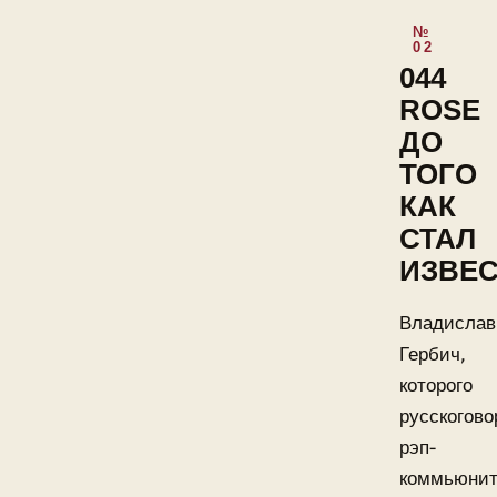
044
ROSE
ДО
ТОГО
КАК
СТАЛ
ИЗВЕ
Владислав
Гербич,
которого
русскогов
рэп-
коммьюни