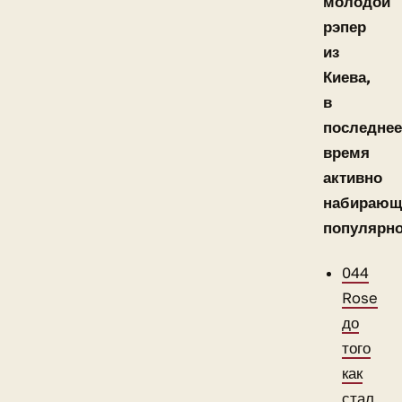
молодой
рэпер
из
Киева,
в
последнее
время
активно
набирающ
популярно
044
Rose
до
того
как
стал