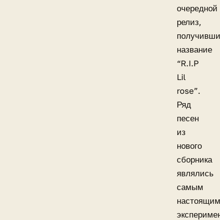
очередной
релиз,
получивш
название
“R.I.P
Lil
rose”.
Ряд
песен
из
нового
сборника
являлись
самым
настоящи
экспериме