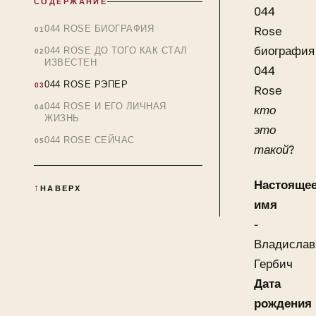
СОДЕРЖАНИЕ
044
044 ROSE БИОГРАФИЯ
Rose
биография
044 ROSE ДО ТОГО КАК СТАЛ
ИЗВЕСТЕН
044
044 ROSE РЭПЕР
Rose
044 ROSE И ЕГО ЛИЧНАЯ
кто
ЖИЗНЬ
это
044 ROSE СЕЙЧАС
такой?
Настояще
НАВЕРХ
имя
-
Владислав
Гербич
Дата
рождения