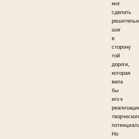
мог
сделать
решитель
шаг
в
сторону
той
дороги,
которая
вела
бы
его к
реализаци
творческог
потенциал
Но