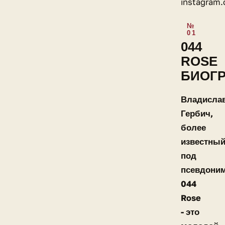
instagram
044
ROSE
БИОГ
Владисла
Гербич,
более
известны
под
псевдони
044
Rose
- это