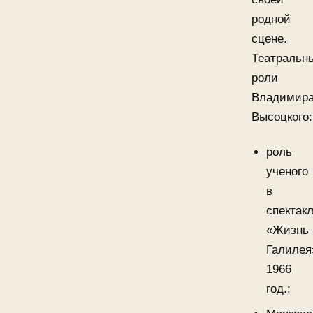
родной
сцене.
Театральн
роли
Владимир
Высоцкого:
роль
ученого
в
спектак
«Жизнь
Галилея
1966
год.;