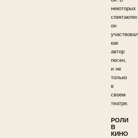
некоторых
спектаклях
он
участвова
как
автор
песен,
и не
только
в
своем
театре.
РОЛИ
В
КИНО