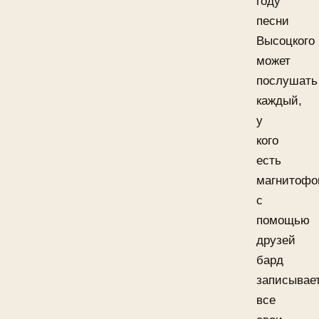
году
песни
Высоцкого
может
послушать
каждый,
у
кого
есть
магнитофо
с
помощью
друзей
бард
записывае
все