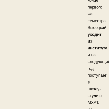
конце
первого
же
семестра
Высоцкий
уходит
из
института
и на
следующи
год
поступает
в
школу-
студию
МХАТ.