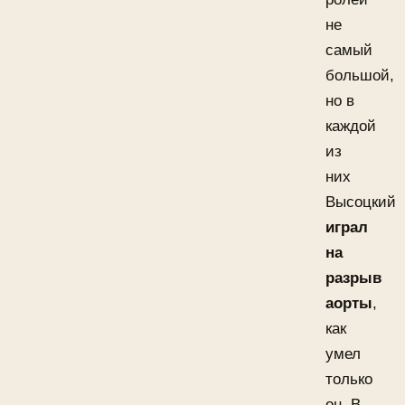
не
самый
большой,
но в
каждой
из
них
Высоцкий
играл
на
разрыв
аорты
,
как
умел
только
он. В