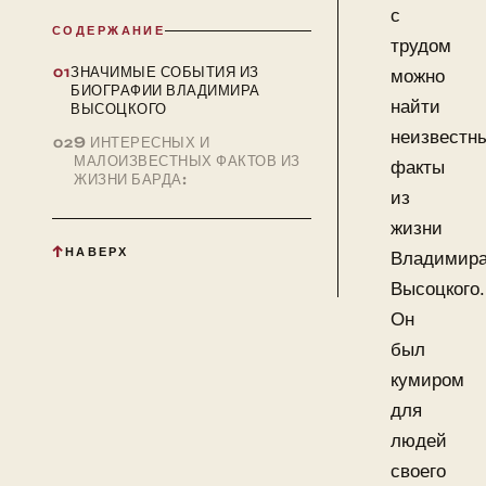
с
СОДЕРЖАНИЕ
трудом
ЗНАЧИМЫЕ СОБЫТИЯ ИЗ
можно
БИОГРАФИИ ВЛАДИМИРА
найти
ВЫСОЦКОГО
неизвестн
9 ИНТЕРЕСНЫХ И
МАЛОИЗВЕСТНЫХ ФАКТОВ ИЗ
факты
ЖИЗНИ БАРДА:
из
жизни
НАВЕРХ
Владимир
Высоцкого.
Он
был
кумиром
для
людей
своего