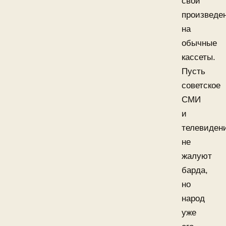
свои
произведе
на
обычные
кассеты.
Пусть
советское
СМИ
и
телевиден
не
жалуют
барда,
но
народ
уже