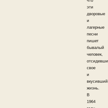
что
эти
дворовые
и
лагерные
песни
пишет
бывалый
человек,
отсидевш
свое
и
вкусивший
жизнь.
В
1964