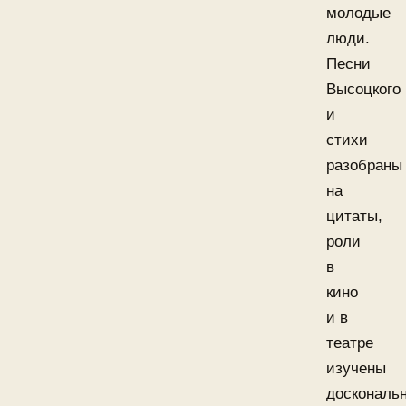
молодые
люди.
Песни
Высоцкого
и
стихи
разобраны
на
цитаты,
роли
в
кино
и в
театре
изучены
доскональн