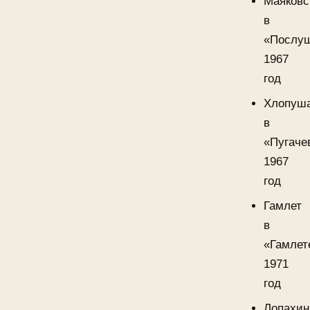
Маяковс
в
«Послу
1967
год
Хлопуш
в
«Пугаче
1967
год
Гамлет
в
«Гамлет
1971
год
Лопахин