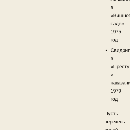
в
«Вишне
саде»
1975
год
Свидриг
в
«Престу
и
наказан
1979
год
Пусть
перечень
ролей