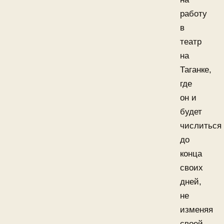
работу
в
театр
на
Таганке,
где
он и
будет
числиться
до
конца
своих
дней,
не
изменяя
своей