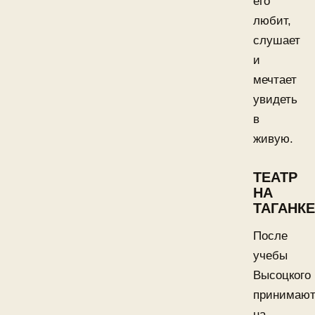
его
любит,
слушает
и
мечтает
увидеть
в
живую.
ТЕАТР
НА
ТАГАНКЕ
После
учебы
Высоцкого
принимаю
на