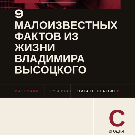
9
МАЛОИЗВЕСТНЫХ
ФАКТОВ ИЗ
ЖИЗНИ
ВЛАДИМИРА
ВЫСОЦКОГО
▼
МАТЕРИАЛ
РУБРИКА
МУЗЫКАНТЫ
ЧИТАТЬ СТАТЬЮ
ЧТЕНИЕ
≈ 8
С
егодня