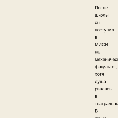
После
школы
он
поступил
в
МИСИ
на
механичес
факультет,
хотя
душа
рвалась
в
театральн
В