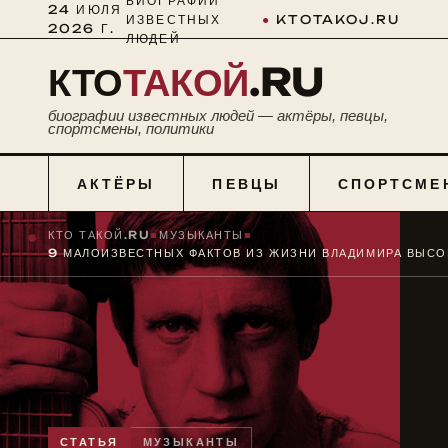
БИОГРАФИИ
24 ИЮЛЯ
ИЗВЕСТНЫХ
●
KTOTAKOJ.RU
2026 Г.
ЛЮДЕЙ
КТО
ТАКОЙ
.RU
биографии известных людей — актёры, певцы,
спортсмены, политики
АКТЁРЫ
ПЕВЦЫ
СПОРТСМЕ
КТО ТАКОЙ.RU
■
МУЗЫКАНТЫ
■
СТАТЬЯ
МУЗЫКАНТЫ