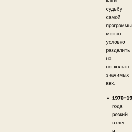
как и
судьбу
самой
программы
можно
условно
разделить
на
несколько
значимых
вех.
1970−1
года
резкий
взлет
и