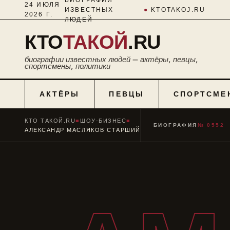
24 ИЮЛЯ
ИЗВЕСТНЫХ
●
KTOTAKOJ.RU
2026 Г.
ЛЮДЕЙ
КТО
ТАКОЙ
.RU
биографии известных людей — актёры, певцы,
спортсмены, политики
АКТЁРЫ
ПЕВЦЫ
СПОРТСМЕ
КТО ТАКОЙ.RU
■
ШОУ-БИЗНЕС
■
БИОГРАФИЯ
№ 0552
АЛЕКСАНДР МАСЛЯКОВ СТАРШИЙ