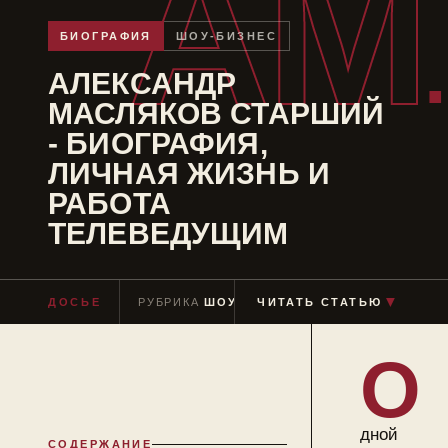
АМ
БИОГРАФИЯ
ШОУ-БИЗНЕС
АЛЕКСАНДР
МАСЛЯКОВ СТАРШИЙ
- БИОГРАФИЯ,
ЛИЧНАЯ ЖИЗНЬ И
РАБОТА
ТЕЛЕВЕДУЩИМ
▼
ДОСЬЕ
РУБРИКА
ШОУ-БИЗНЕС
ЧИТАТЬ СТАТЬЮ
ЧТЕНИЕ
≈ 7 МИ
О
дной
СОДЕРЖАНИЕ