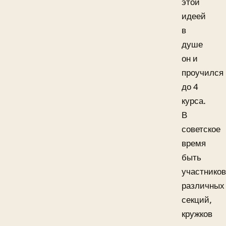
этой
идеей
в
душе
он и
проучился
до 4
курса.
В
советское
время
быть
участников
различных
секций,
кружков