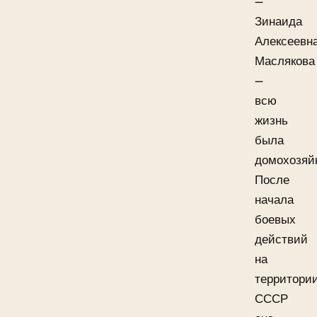
—
Зинаида
Алексеевн
Маслякова
—
всю
жизнь
была
домохозяй
После
начала
боевых
действий
на
территори
СССР