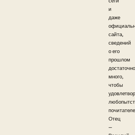
сети
и
даже
официальн
сайта,
сведений
о его
прошлом
достаточн
много,
чтобы
удовлетво
любопытст
почитателе
Отец
—