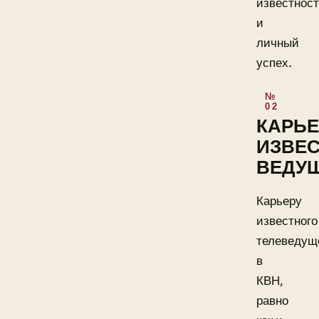
известнос
и
личный
успех.
КАРЬЕ
ИЗВЕ
ВЕДУ
Карьеру
известного
телеведущ
в
КВН,
равно