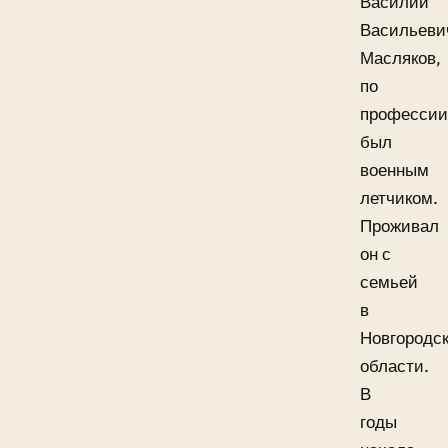
Василий
Васильеви
Масляков,
по
профессии
был
военным
летчиком.
Проживал
он с
семьей
в
Новгородс
области.
В
годы