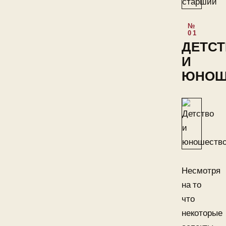
ДЕТС
И
ЮНОШ
Несмотря
на то
что
некоторые