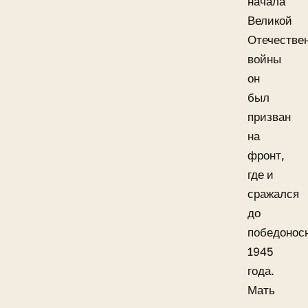
начала
Великой
Отечестве
войны
он
был
призван
на
фронт,
где и
сражался
до
победонос
1945
года.
Мать