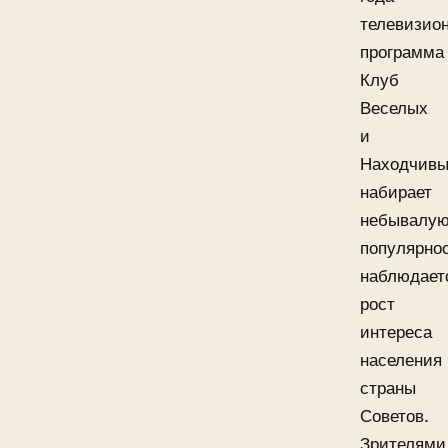
телевизио
программа
Клуб
Веселых
и
Находчив
набирает
небывалу
популярнос
наблюдает
рост
интереса
населения
страны
Советов.
Зрителями