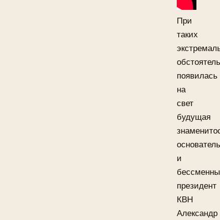
При
таких
экстремал
обстоятел
появилась
на
свет
будущая
знаменитос
основател
и
бессменн
президент
КВН
Александр