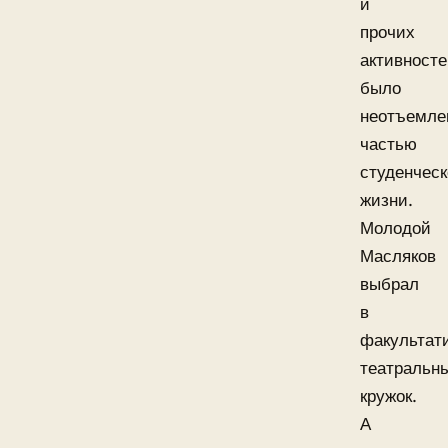
и
прочих
активност
было
неотъемле
частью
студенчес
жизни.
Молодой
Масляков
выбрал
в
факультат
театральн
кружок.
А