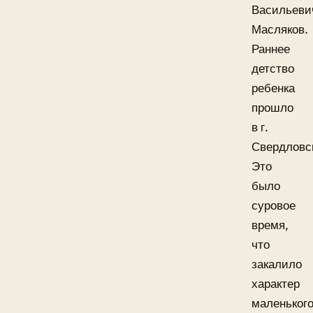
Васильеви
Масляков.
Раннее
детство
ребенка
прошло
в г.
Свердловс
Это
было
суровое
время,
что
закалило
характер
маленьког