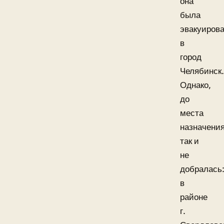
она
была
эвакуиров
в
город
Челябинск.
Однако,
до
места
назначени
так и
не
добралась
в
районе
г.