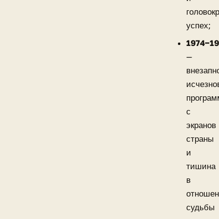
головок
успех;
1974−1
—
внезапн
исчезно
програ
с
экранов
страны
и
тишина
в
отноше
судьбы