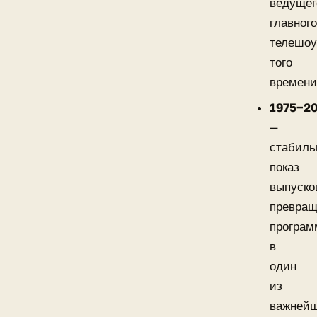
ведущег
главног
телешо
того
времени
1975−2
—
стабил
показ
выпуско
превра
програ
в
один
из
важней