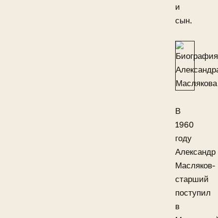
и
сын.
В
1960
году
Александр
Масляков-
старший
поступил
в