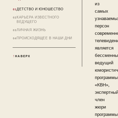
из
ДЕТСТВО И ЮНОШЕСТВО
самых
КАРЬЕРА ИЗВЕСТНОГО
узнаваемы
ВЕДУЩЕГО
персон
ЛИЧНАЯ ЖИЗНЬ
современн
ПРОИСХОДЯЩЕЕ В НАШИ ДНИ
телевиден
является
бессменн
НАВЕРХ
ведущий
юмористич
программы
«КВН»,
экспертны
член
жюри
программы