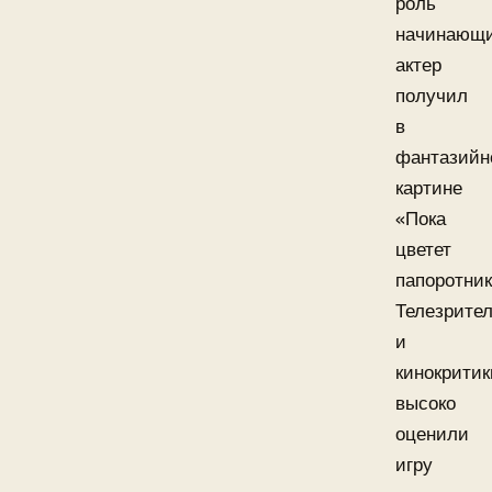
роль
начинающ
актер
получил
в
фантазийн
картине
«Пока
цветет
папоротник
Телезрите
и
кинокритик
высоко
оценили
игру