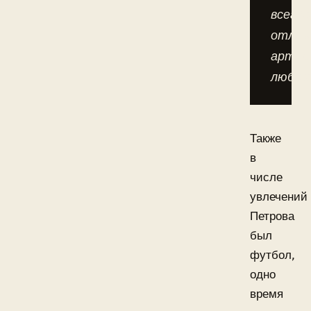
всегда
отлич
артис
любоз
Также
в
числе
увлечений
Петрова
был
футбол,
одно
время