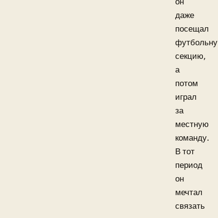
он
даже
посещал
футбольн
секцию,
а
потом
играл
за
местную
команду.
В тот
период
он
мечтал
связать