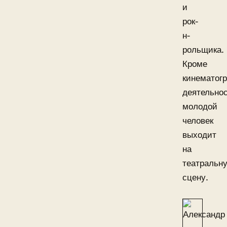
и
рок-
н-
рольщика.
Кроме
кинематог
деятельнос
молодой
человек
выходит
на
театральн
сцену.