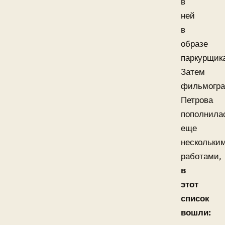
в
ней
в
образе
паркурщик
Затем
фильмогр
Петрова
пополнила
еще
нескольки
работами,
в
этот
список
вошли: