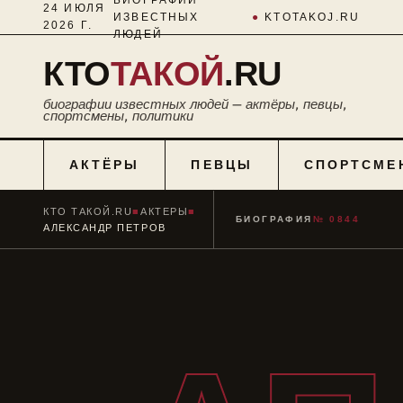
24 ИЮЛЯ
ИЗВЕСТНЫХ
●
KTOTAKOJ.RU
2026 Г.
ЛЮДЕЙ
КТО
ТАКОЙ
.RU
биографии известных людей — актёры, певцы,
спортсмены, политики
АКТЁРЫ
ПЕВЦЫ
СПОРТСМЕ
КТО ТАКОЙ.RU
■
АКТЕРЫ
■
БИОГРАФИЯ
№ 0844
АЛЕКСАНДР ПЕТРОВ