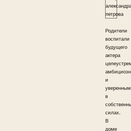
Родители
воспитали
будущего
актера
целеустре
амбициоз
и
уверенным
в
собственн
силах.
В
доме