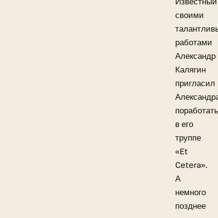
Известный
своими
талантлив
работами
Александр
Калягин
пригласил
Александр
поработат
в его
труппе
«Et
Cetera».
А
немного
позднее