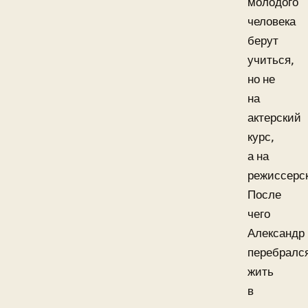
молодого
человека
берут
учиться,
но не
на
актерский
курс,
а на
режиссерс
После
чего
Александр
перебралс
жить
в