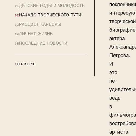
поклонник
ДЕТСКИЕ ГОДЫ И МОЛОДОСТЬ
интересую
НАЧАЛО ТВОРЧЕСКОГО ПУТИ
творческой
РАСЦВЕТ КАРЬЕРЫ
биографие
ЛИЧНАЯ ЖИЗНЬ
актера
ПОСЛЕДНИЕ НОВОСТИ
Александр
Петрова.
И
НАВЕРХ
это
не
удивительн
ведь
в
фильмогр
востребова
артиста