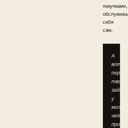
покупками,
обслужива
себя
сам.
А
вот
первы
творч
задат
у
молод
челове
прояв