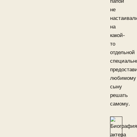
папой
не
настаивал
на
какой-
то
отдельной
специальн
предостав
любимому
сыну
решать
самому.