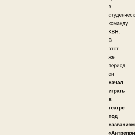
в
студенчес
команду
КВН.
В
этот
же
период
он
начал
играть
в
театре
под
названием
«Антрепри