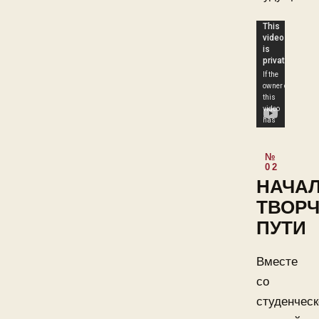
НАЧА
ТВОР
ПУТИ
Вместе
со
студенчес