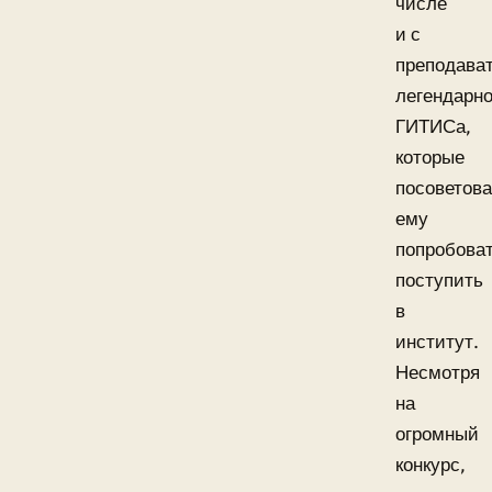
числе
и с
преподава
легендарно
ГИТИСа,
которые
посоветов
ему
попробова
поступить
в
институт.
Несмотря
на
огромный
конкурс,