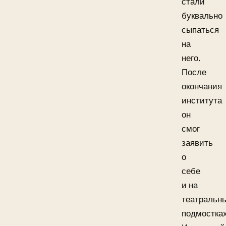
стали
буквально
сыпаться
на
него.
После
окончания
института
он
смог
заявить
о
себе
и на
театральн
подмостках