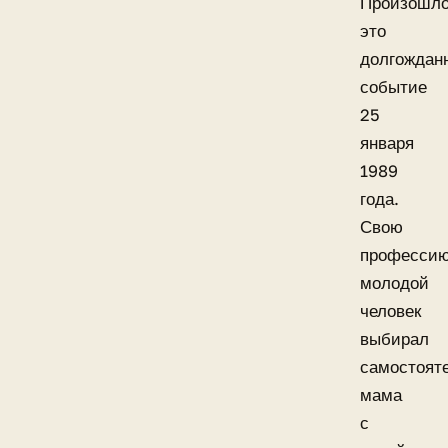
Произошл
это
долгождан
событие
25
января
1989
года.
Свою
професси
молодой
человек
выбирал
самостояте
мама
с