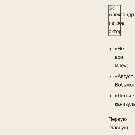
«Не
ври
мне»;
«Август.
Восьмог
«Летние
каникул
Первую
главную