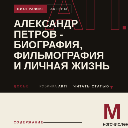
АП
БИОГРАФИЯ
АКТЕРЫ
АЛЕКСАНДР
ПЕТРОВ -
БИОГРАФИЯ,
ФИЛЬМОГРАФИЯ
И ЛИЧНАЯ ЖИЗНЬ
▼
ДОСЬЕ
РУБРИКА
АКТЕРЫ
ЧИТАТЬ СТАТЬЮ
ЧТЕНИЕ
≈ 7 МИН
М
СОДЕРЖАНИЕ
ногочисле