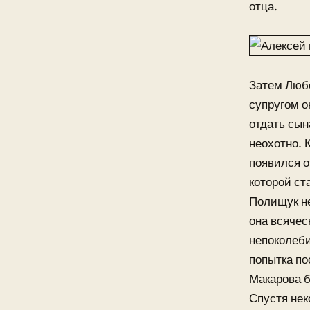
отца.
Затем Любо
супругом о
отдать сын
неохотно. 
появился о
которой ст
Полищук не
она всячес
непоколеби
попытка по
Макарова б
Спустя нек