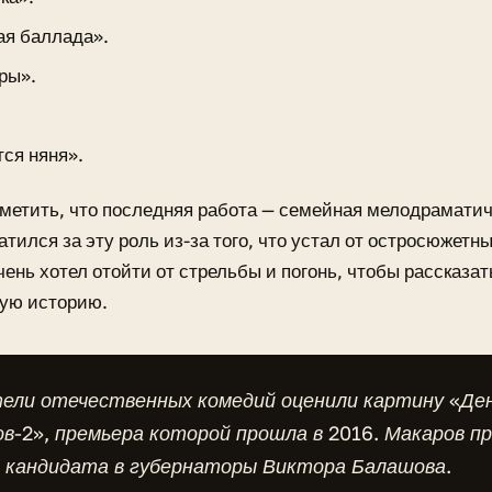
ая баллада».
ры».
тся няня».
метить, что последняя работа — семейная мелодраматич
атился за эту роль из-за того, что устал от остросюжетн
ень хотел отойти от стрельбы и погонь, чтобы рассказа
кую историю.
ели отечественных комедий оценили картину «Де
в-2», премьера которой прошла в 2016. Макаров п
е кандидата в губернаторы Виктора Балашова.