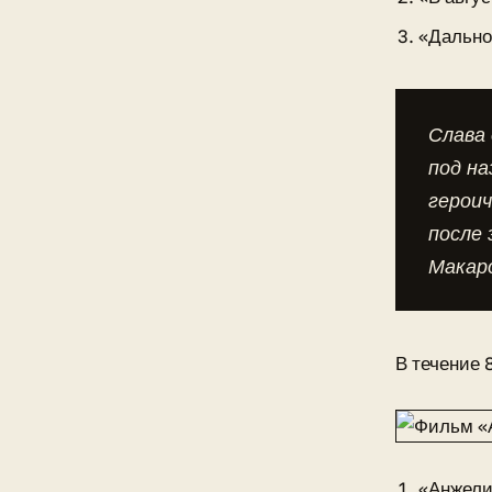
«Дально
Слава 
под на
героич
после 
Макар
В течение 
«Анжели