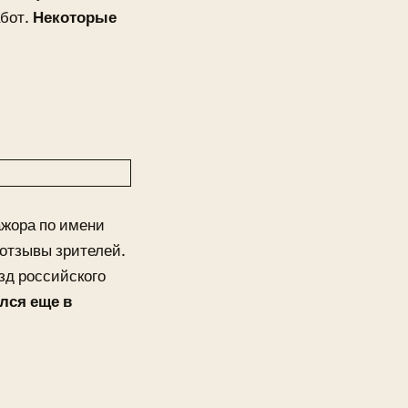
абот.
Некоторые
ажора по имени
отзывы зрителей.
зд российского
лся еще в