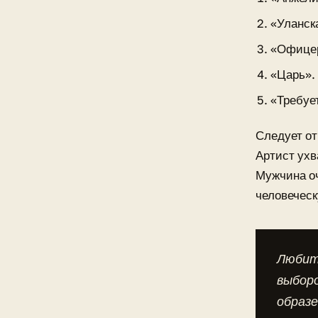
«Уланск
«Офице
«Царь».
«Требуе
Следует от
Артист ухв
Мужчина оч
человечес
Любит
выборо
образ