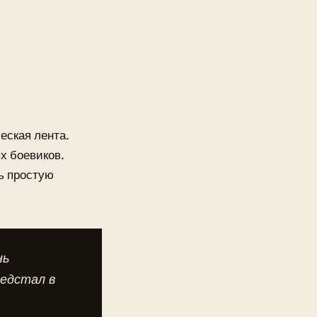
еская лента.
ых боевиков.
ть простую
нь
редстал в