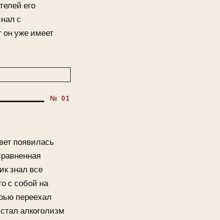
телей его
инал с
т он уже имеет
вет появилась
сравненная
ик знал все
о с собой на
ерью переехал
 стал алкоголизм