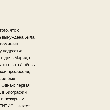
ого, что с
на вынуждена была
споминает
 у подростка
сь дочь Мария, о
 того, что Любовь
ской профессии,
ксей был
. Однако первая
, в биографии
м и пожарным.
 ГИТИС. На этот