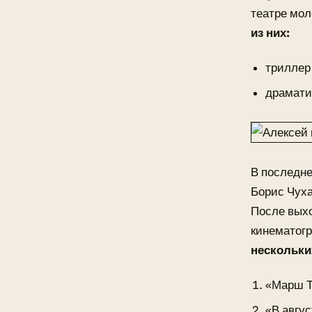
театре мол
из них:
триллер
драмати
В последне
Борис Чуха
После выхо
кинематогр
нескольки
«Марш Т
«В авгус