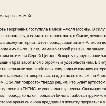
вь Георгиевна поступила в Мюзик-Холл Москвы. В силу т
на разошлась, а ее мать осталась жить в Омске, женщи
а в школу-интернат. Этот период своей жизни Алексей в
Когда ему было 13 лет, мама во второй раз вышла замуж,
тчим по имени Сергей Цигаль. Вскоре у супругов родила
арший брат заботился с огромным удовольствием. В силу
 понаслышке знала обо всех «подводных камнях» актер
ки старалась отговорить сына идти по ее стопам, но Але
м. В 14 лет подросток твердо решил, что будет артистом
ступления в ГИТИС не увенчалась успехом. Оказывается
ыл период, когда он продавал билеты, работал грузчико
оторое время он снова предпринял попытку прорваться в