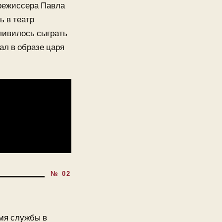
 режиссера Павла
ь в театр
ливилось сыграть
ал в образе царя
мя службы в