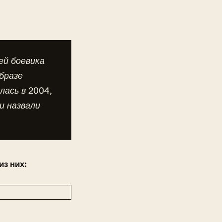
ей боевика
бразе
ась в 2004,
и назвали
з них: