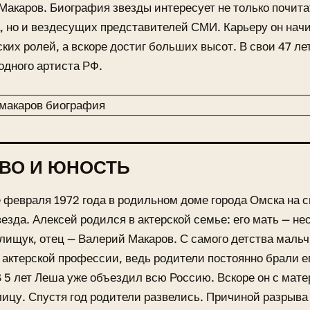
Макаров. Биография звезды интересует не только почита
, но и вездесущих представителей СМИ. Карьеру он нач
ких ролей, а вскоре достиг больших высот. В свои 47 ле
одного артиста РФ.
ВО И ЮНОСТЬ
 февраля 1972 года в родильном доме города Омска на с
езда. Алексей родился в актерской семье: его мать — не
ищук, отец — Валерий Макаров. С самого детства мальч
 актерской профессии, ведь родители постоянно брали ег
В 5 лет Леша уже объездил всю Россию. Вскоре он с мат
лицу. Спустя год родители развелись. Причиной разрыва