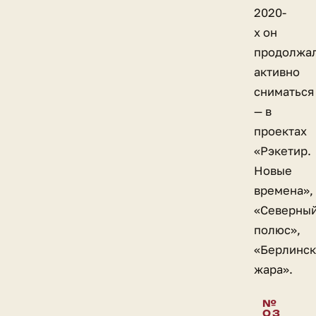
2020-
х он
продолжа
активно
сниматься
— в
проектах
«Рэкетир.
Новые
времена»,
«Северны
полюс»,
«Берлинск
жара».