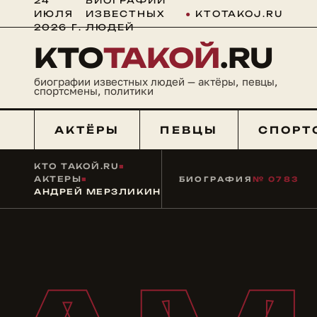
24
БИОГРАФИИ
ИЮЛЯ
ИЗВЕСТНЫХ
●
KTOTAKOJ.RU
2026 Г.
ЛЮДЕЙ
КТО
ТАКОЙ
.RU
биографии известных людей — актёры, певцы,
спортсмены, политики
АКТЁРЫ
ПЕВЦЫ
СПОРТ
КТО ТАКОЙ.RU
■
АКТЕРЫ
■
БИОГРАФИЯ
№ 0783
АНДРЕЙ МЕРЗЛИКИН