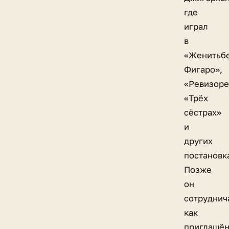
где
играл
в
«Женитьб
Фигаро»,
«Ревизоре
«Трёх
сёстрах»
и
других
постановк
Позже
он
сотруднич
как
приглашё