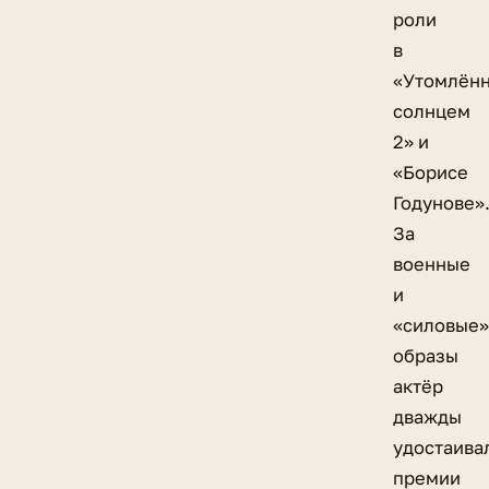
роли
в
«Утомлён
солнцем
2» и
«Борисе
Годунове»
За
военные
и
«силовые»
образы
актёр
дважды
удостаива
премии