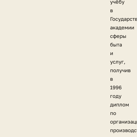
учёбу
в
Государст
академии
сферы
быта
и
услуг,
получив
в
1996
году
диплом
по
организац
производс