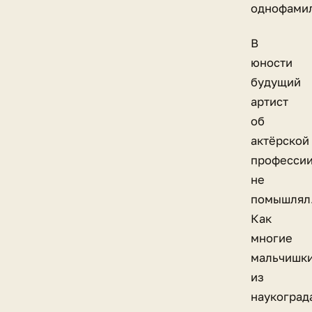
однофами
В
юности
будущий
артист
об
актёрской
професси
не
помышлял
Как
многие
мальчишк
из
наукоград