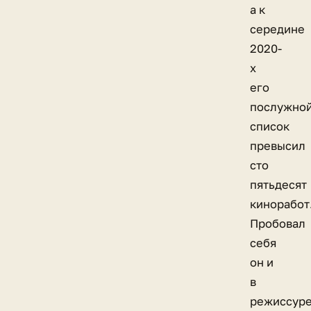
а к
середине
2020-
х
его
послужно
список
превысил
сто
пятьдесят
киноработ
Пробовал
себя
он и
в
режиссуре