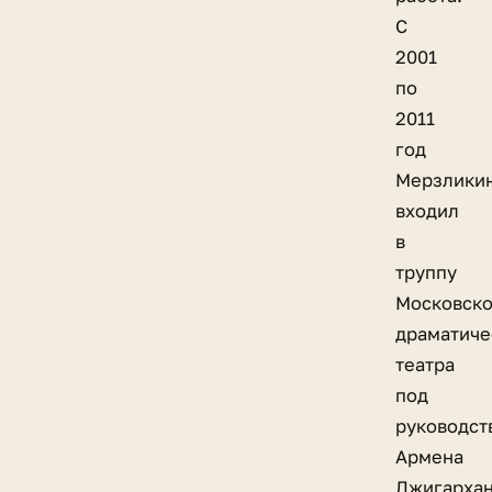
С
2001
по
2011
год
Мерзлики
входил
в
труппу
Московско
драматиче
театра
под
руководст
Армена
Джигархан