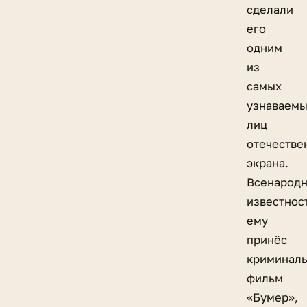
сделали
его
одним
из
самых
узнаваем
лиц
отечестве
экрана.
Всенарод
известнос
ему
принёс
криминал
фильм
«Бумер»,