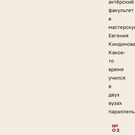
актёрский
факультет
в
мастерск
Евгения
Киндинова
Какое-
то
время
учился
в
двух
вузах
параллель