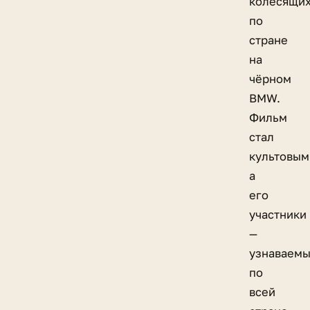
колесящи
по
стране
на
чёрном
BMW.
Фильм
стал
культовым
а
его
участники
—
узнаваем
по
всей