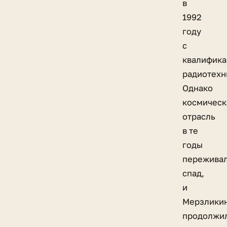
в
1992
году
с
квалифика
радиотехн
Однако
космическ
отрасль
в те
годы
пережива
спад,
и
Мерзлики
продолжи