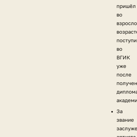
пришёл
во
взросл
возраст
поступи
во
ВГИК
уже
после
получе
диплом
академи
За
звание
заслуж