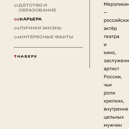
Мерзлики
ДЕТСТВО И
ОБРАЗОВАНИЕ
—
КАРЬЕРА
российски
актёр
ЛИЧНАЯ ЖИЗНЬ
театра
ИНТЕРЕСНЫЕ ФАКТЫ
и
кино,
НАВЕРХ
заслужен
артист
России,
чьи
роли
крепких,
внутренне
цельных
мужчин