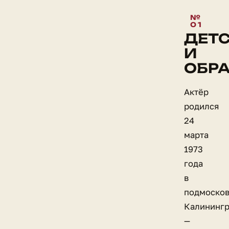
ДЕТ
И
ОБР
Актёр
родился
24
марта
1973
года
в
подмоско
Калининг
—