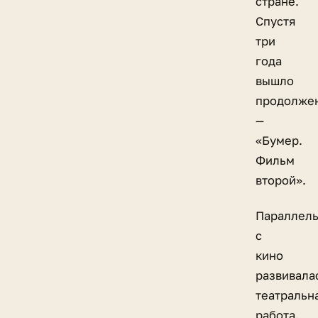
стране.
Спустя
три
года
вышло
продолже
—
«Бумер.
Фильм
второй».
Параллел
с
кино
развивала
театральн
работа.