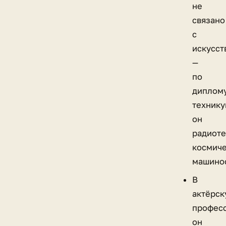
не
связано
с
искусст
—
по
диплом
техник
он
радиот
космич
машино
В
актёрс
профес
он