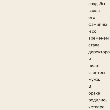
свадьбы
взяла
его
фамилию
и со
временем
стала
директор
и
пиар-
агентом
мужа.
В
браке
родились
четверо