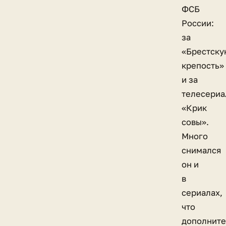
ФСБ
России:
за
«Брестску
крепость»
и за
телесериа
«Крик
совы».
Много
снимался
он и
в
сериалах,
что
дополните