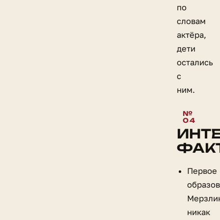
по
словам
актёра,
дети
остались
с
ним.
ИНТ
ФАК
Первое
образо
Мерзли
никак