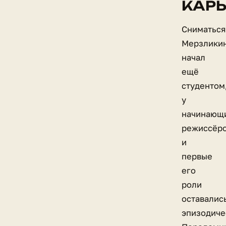
КАРЬ
Сниматься
Мерзлики
начал
ещё
студентом
у
начинающ
режиссёро
и
первые
его
роли
оставалис
эпизодиче