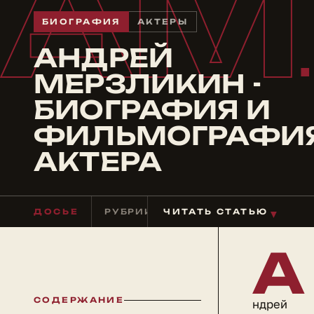
АМ
БИОГРАФИЯ
АКТЕРЫ
АНДРЕЙ
МЕРЗЛИКИН -
БИОГРАФИЯ И
ФИЛЬМОГРАФИ
АКТЕРА
ДОСЬЕ
РУБРИКА
ЧИТАТЬ СТАТЬЮ
АКТЕРЫ
ЧТЕНИЕ
≈ 3
▼
А
СОДЕРЖАНИЕ
ндрей