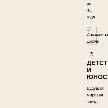
ей
43
года.
ДЕТС
И
ЮНОС
Будущая
мировая
звезда