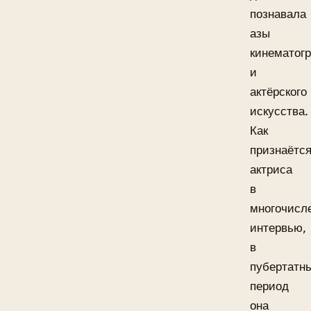
познавала
азы
кинематог
и
актёрского
искусства.
Как
признаётс
актриса
в
многочисл
интервью,
в
пубертатн
период
она