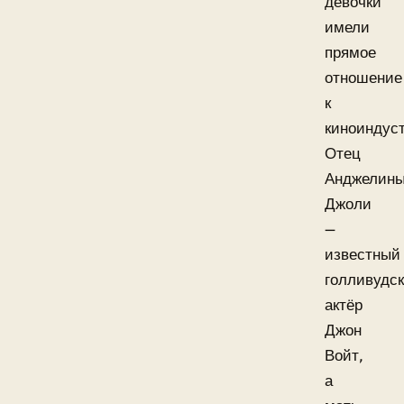
девочки
имели
прямое
отношение
к
киноиндус
Отец
Анджелин
Джоли
—
известный
голливудс
актёр
Джон
Войт,
а