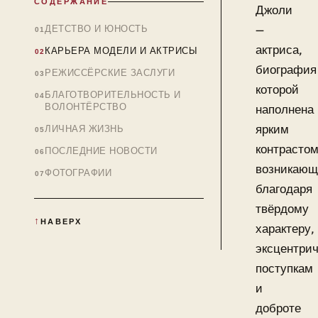
СОДЕРЖАНИЕ
Джоли
—
ДЕТСТВО И ЮНОСТЬ
актриса,
КАРЬЕРА МОДЕЛИ И АКТРИСЫ
биография
РЕЖИССЁРСКИЕ ЗАСЛУГИ
которой
БЛАГОТВОРИТЕЛЬНОСТЬ И
ВОЛОНТЁРСТВО
наполнена
ярким
ЛИЧНАЯ ЖИЗНЬ
контрастом
ПОСЛЕДНИЕ НОВОСТИ
возникаю
ФОТОГРАФИИ
благодаря
твёрдому
НАВЕРХ
характеру,
эксцентри
поступкам
и
доброте