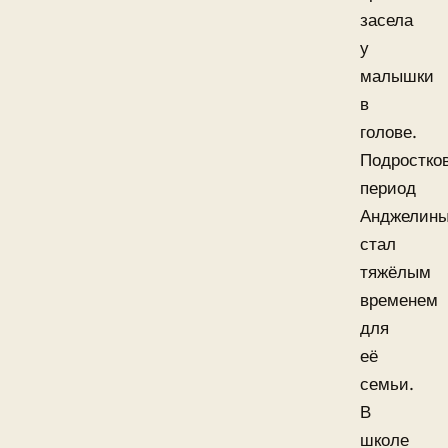
засела
у
малышки
в
голове.
Подростко
период
Анджелин
стал
тяжёлым
временем
для
её
семьи.
В
школе