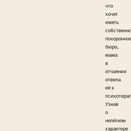
что
хочет
иметь
собственн
похоронно
бюро,
мама
в
отчаянии
отвела
её к
психотерап
Узнав
о
нелёгком
характере