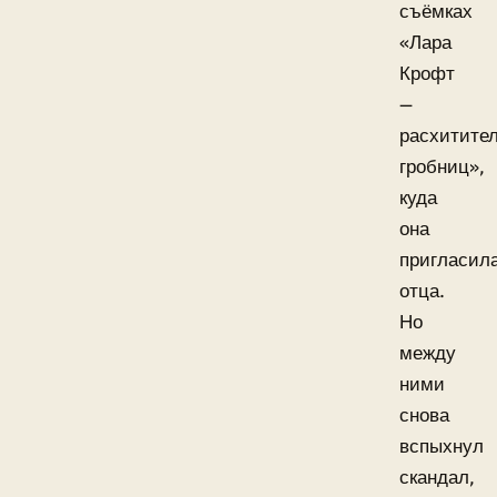
съёмках
«Лара
Крофт
—
расхитите
гробниц»,
куда
она
пригласил
отца.
Но
между
ними
снова
вспыхнул
скандал,