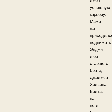
имел
успешную
карьеру.
Маме
же
приходило
поднимать
Энджи
и её
старшего
брата,
Джеймса
Хейвена
Войта,
на
ноги.