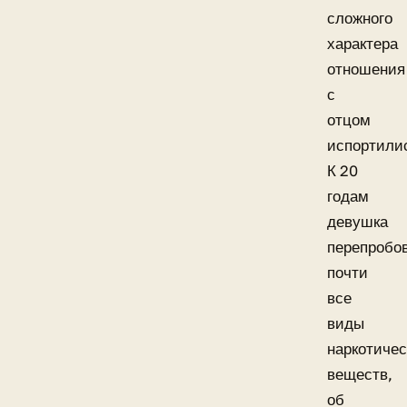
сложного
характера
отношения
с
отцом
испортили
К 20
годам
девушка
перепробо
почти
все
виды
наркотичес
веществ,
об