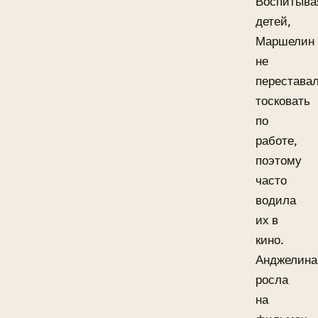
Воспитыва
детей,
Маршелин
не
перестава
тосковать
по
работе,
поэтому
часто
водила
их в
кино.
Анджелина
росла
на