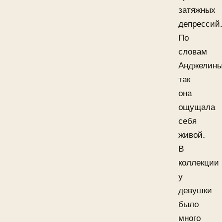
затяжных
депрессий
По
словам
Анджелины
так
она
ощущала
себя
живой.
В
коллекции
у
девушки
было
много