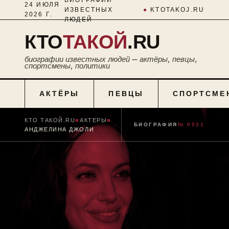
24 ИЮЛЯ
ИЗВЕСТНЫХ
●
KTOTAKOJ.RU
2026 Г.
ЛЮДЕЙ
КТО
ТАКОЙ
.RU
биографии известных людей — актёры, певцы,
спортсмены, политики
АКТЁРЫ
ПЕВЦЫ
СПОРТСМЕ
КТО ТАКОЙ.RU
■
АКТЕРЫ
■
БИОГРАФИЯ
№ 0531
АНДЖЕЛИНА ДЖОЛИ