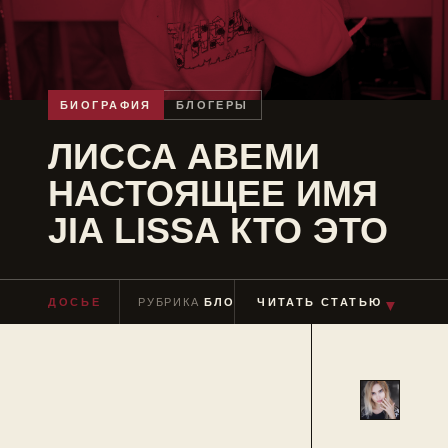
БИОГРАФИЯ
БЛОГЕРЫ
ЛИССА АВЕМИ
НАСТОЯЩЕЕ ИМЯ
JIA LISSA КТО ЭТО
▼
ДОСЬЕ
РУБРИКА
БЛОГЕРЫ
ЧИТАТЬ СТАТЬЮ
ЧТЕНИЕ
≈ 4 МИН