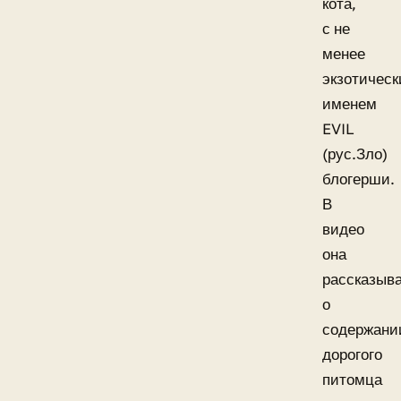
кота,
с не
менее
экзотичес
именем
EVIL
(рус.Зло)
блогерши.
В
видео
она
рассказыв
о
содержани
дорогого
питомца