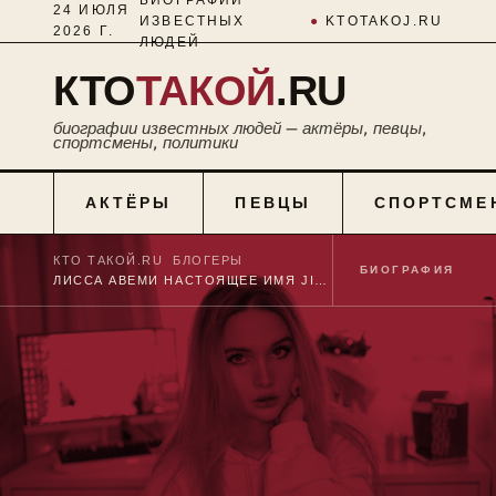
24 ИЮЛЯ
ИЗВЕСТНЫХ
●
KTOTAKOJ.RU
2026 Г.
ЛЮДЕЙ
КТО
ТАКОЙ
.RU
биографии известных людей — актёры, певцы,
спортсмены, политики
АКТЁРЫ
ПЕВЦЫ
СПОРТСМЕ
КТО ТАКОЙ.RU
■
БЛОГЕРЫ
■
БИОГРАФИЯ
№ 01
ЛИССА АВЕМИ НАСТОЯЩЕЕ ИМЯ JIA LISSA КТО ЭТО