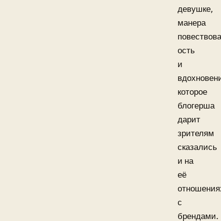
девушке,
манера
повествов
ость
и
вдохновен
которое
блогерша
дарит
зрителям
сказались
и на
её
отношения
с
брендами.