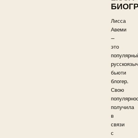
БИОГ
Лисса
Авеми
—
это
популярны
русскоязы
бьюти
блогер.
Свою
популярно
получила
в
связи
с