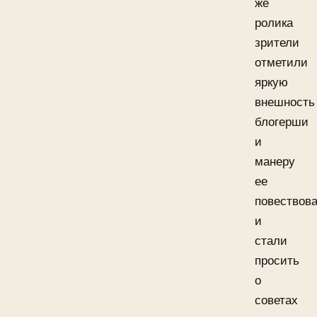
же
ролика
зрители
отметили
яркую
внешность
блогерши
и
манеру
ее
повествов
и
стали
просить
о
советах