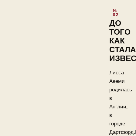
ДО
ТОГО
КАК
СТАЛА
ИЗВЕ
Лисса
Авеми
родилась
в
Англии,
в
городе
Дартфорд.