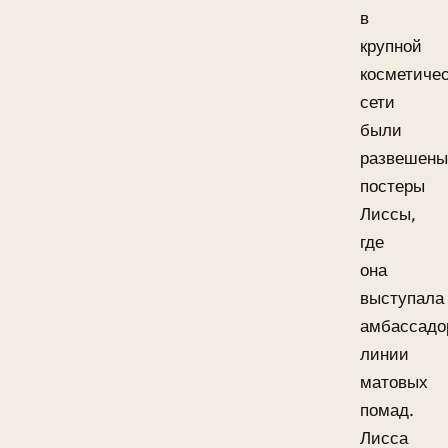
в
крупной
косметиче
сети
были
развешены
постеры
Лиссы,
где
она
выступала
амбассадо
линии
матовых
помад.
Лисса