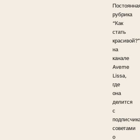
Постоянна
рубрика
“Как
стать
красивой?”
на
канале
Aveme
Lissa,
где
она
делится
с
подписчик
советами
о