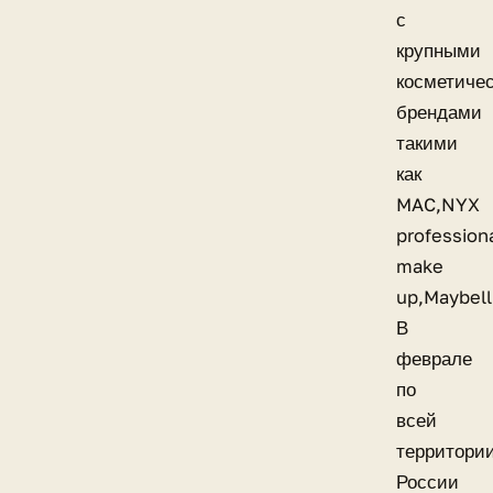
с
крупными
косметиче
брендами
такими
как
MAC,NYX
profession
make
up,Maybell
В
феврале
по
всей
территори
России