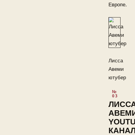
Европе.
Лисса
Авеми
ютубер
ЛИСС
АВЕМ
YOUT
КАНА