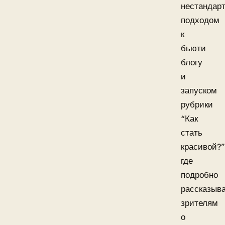
нестандар
подходом
к
бьюти
блогу
и
запуском
рубрики
“Как
стать
красивой?”
где
подробно
рассказыв
зрителям
о