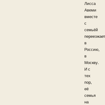
Лисса
Авеми
вместе
с
семьёй
переезжае
в
Россию,
в
Москву.
И с
тех
пор,
её
семья
на