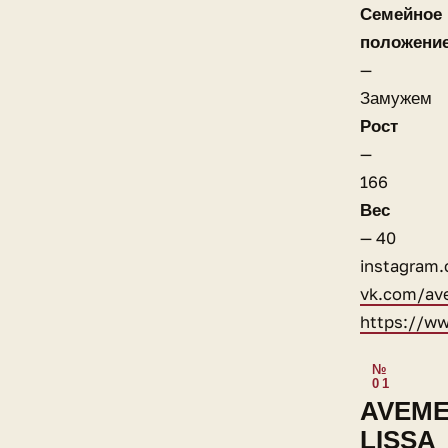
Семейное
положени
—
Замужем
Рост
—
166
Вес
— 40
instagram
vk.com/av
https://w
AVEM
LISSA