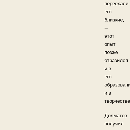
переехали
его
близкие,
—
этот
опыт
позже
отразился
и в
его
образован
и в
творчестве
Долматов
получил