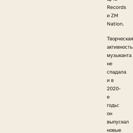
Records
и ZM
Nation.
Творческая
активность
музыканта
не
спадала
и в
2020-
е
годы:
он
выпускал
новые