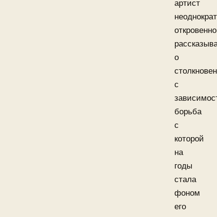
артист
неоднокра
откровенно
рассказыв
о
столкнове
с
зависимос
борьба
с
которой
на
годы
стала
фоном
его