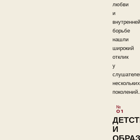
любви
и
внутренне
борьбе
нашли
широкий
отклик
у
слушателе
нескольких
поколений.
ДЕТС
И
ОБРА