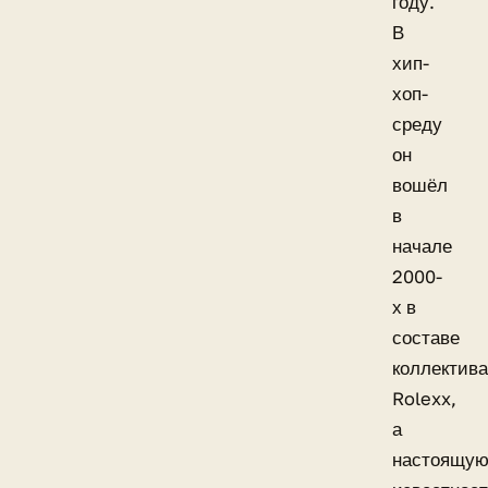
году.
В
хип-
хоп-
среду
он
вошёл
в
начале
2000-
х в
составе
коллектива
Rolexx,
а
настоящу