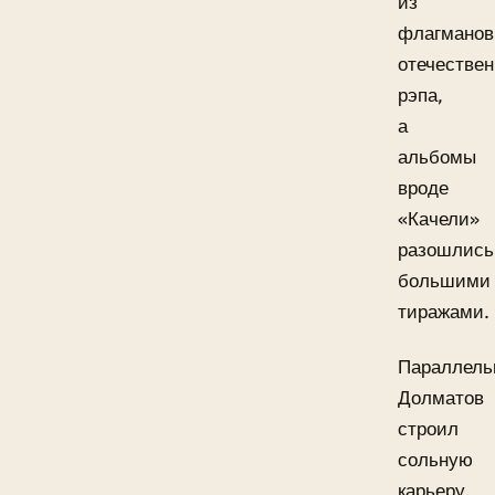
из
флагманов
отечествен
рэпа,
а
альбомы
вроде
«Качели»
разошлись
большими
тиражами.
Параллель
Долматов
строил
сольную
карьеру.