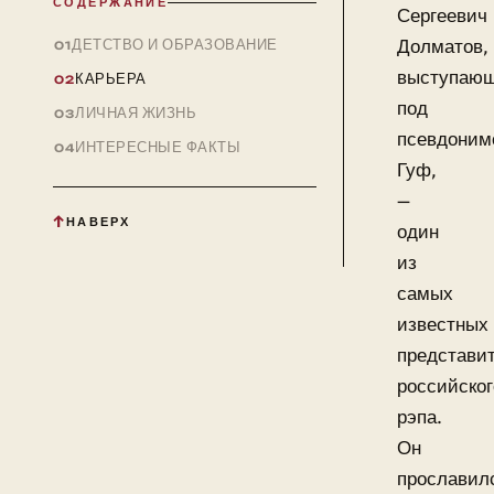
СОДЕРЖАНИЕ
Сергеевич
ДЕТСТВО И ОБРАЗОВАНИЕ
Долматов,
выступаю
КАРЬЕРА
под
ЛИЧНАЯ ЖИЗНЬ
псевдоним
ИНТЕРЕСНЫЕ ФАКТЫ
Гуф,
—
НАВЕРХ
один
из
самых
известных
представи
российског
рэпа.
Он
прославил