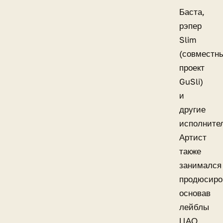
Баста,
рэпер
Slim
(совместн
проект
GuSli)
и
другие
исполните
Артист
также
занимался
продюсиро
основав
лейблы
ЦАО