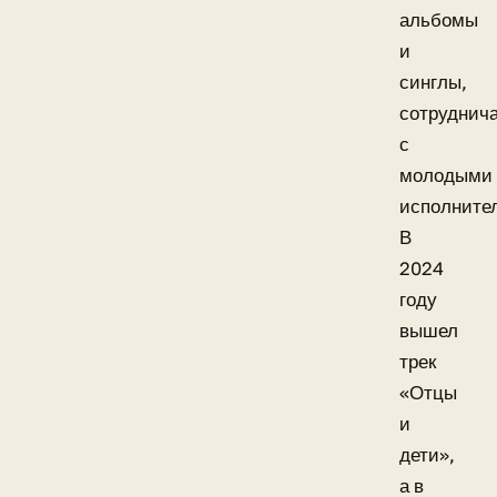
альбомы
и
синглы,
сотруднич
с
молодыми
исполните
В
2024
году
вышел
трек
«Отцы
и
дети»,
а в