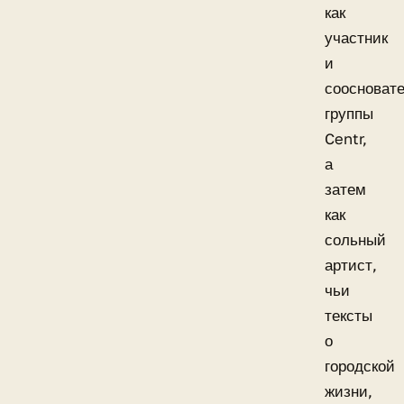
как
участник
и
соосноват
группы
Centr,
а
затем
как
сольный
артист,
чьи
тексты
о
городской
жизни,