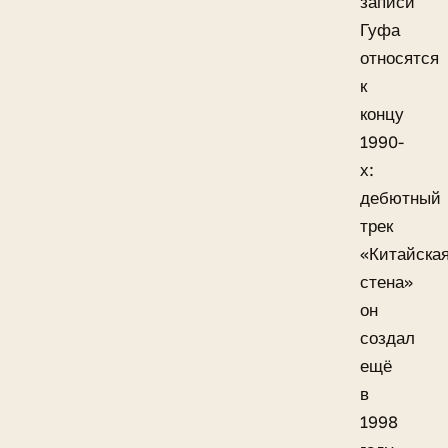
записи
Гуфа
относятся
к
концу
1990-
х:
дебютный
трек
«Китайска
стена»
он
создал
ещё
в
1998