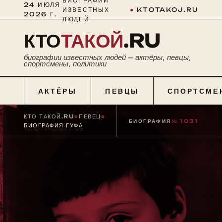
БИОГРАФИИ
24 ИЮЛЯ
ИЗВЕСТНЫХ
●
KTOTAKOJ.RU
2026 Г.
ЛЮДЕЙ
КТО
ТАКОЙ
.RU
биографии известных людей — актёры, певцы,
спортсмены, политики
АКТЁРЫ
ПЕВЦЫ
СПОРТСМЕ
КТО ТАКОЙ.RU
■
ПЕВЕЦ
■
БИОГРАФИЯ
№ 1031
БИОГРАФИЯ ГУФА