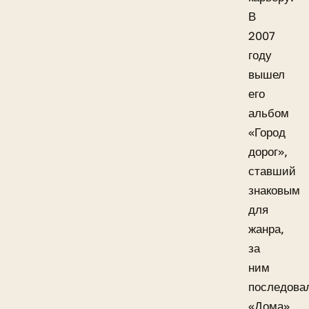
В
2007
году
вышел
его
альбом
«Город
дорог»,
ставший
знаковым
для
жанра,
за
ним
последова
«Дома»,