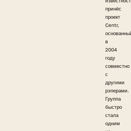
известнос
принёс
проект
Centr,
основанны
в
2004
году
совместно
с
другими
рэперами.
Группа
быстро
стала
одним