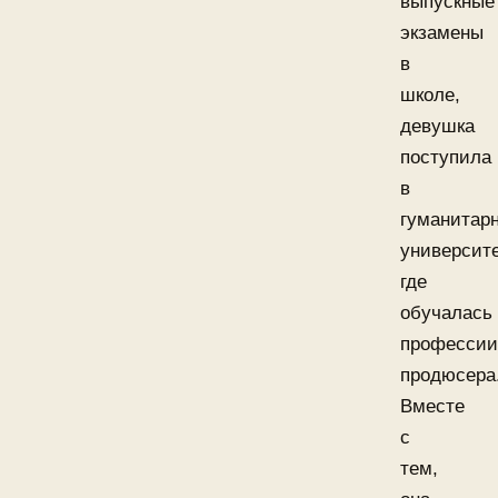
выпускные
экзамены
в
школе,
девушка
поступила
в
гуманитар
университе
где
обучалась
профессии
продюсера
Вместе
с
тем,