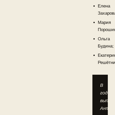
Елена
Захаров
Мария
Пороши
Ольга
Будина;
Екатери
Решётни
В
год
выпус
Антон