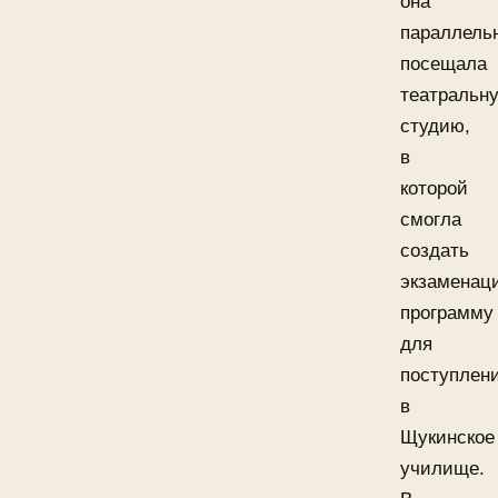
она
параллель
посещала
театральн
студию,
в
которой
смогла
создать
экзаменац
программу
для
поступлен
в
Щукинское
училище.