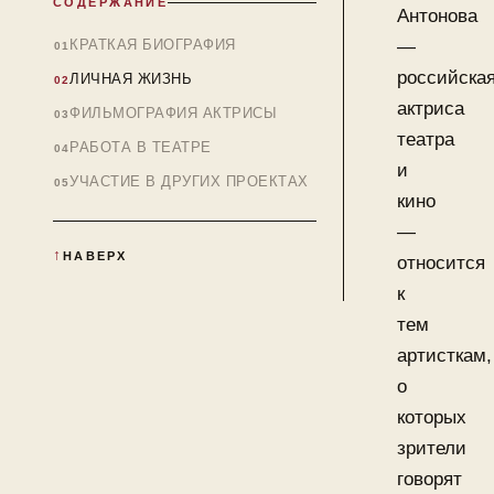
СОДЕРЖАНИЕ
Антонова
КРАТКАЯ БИОГРАФИЯ
—
российска
ЛИЧНАЯ ЖИЗНЬ
актриса
ФИЛЬМОГРАФИЯ АКТРИСЫ
театра
РАБОТА В ТЕАТРЕ
и
УЧАСТИЕ В ДРУГИХ ПРОЕКТАХ
кино
—
НАВЕРХ
относится
к
тем
артисткам,
о
которых
зрители
говорят