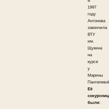
В
1997
году
Антонова
закончила
ВТУ
им.
Щукина
на
курсе
у
Марины
Пантелево
Её
сокурсни
были: