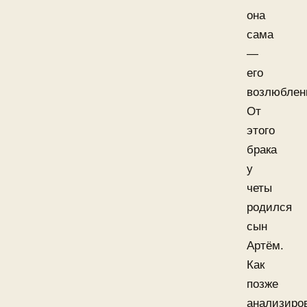
она
сама
—
его
возлюблен
От
этого
брака
у
четы
родился
сын
Артём.
Как
позже
анализиро