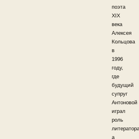
поэта
XIX
века
Алексея
Кольцова
в
1996
году,
где
будущий
супруг
Антоновой
играл
роль
литератора
а