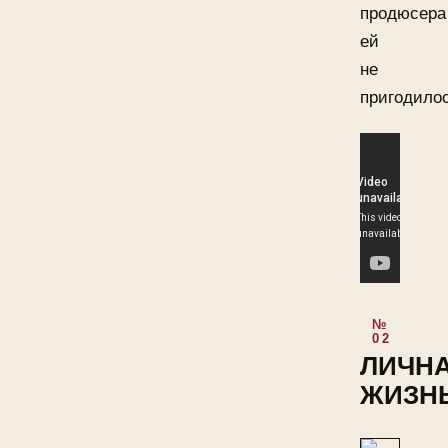
продюсера
ей
не
пригодилос
ЛИЧН
ЖИЗН