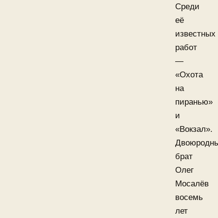
Среди
её
известных
работ
—
«Охота
на
пиранью»
и
«Вокзал».
Двоюродн
брат
Олег
Мосалёв
восемь
лет