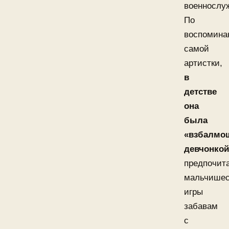
военнослу
По
воспомина
самой
артистки,
в
детстве
она
была
«взбалмо
девчонкой
предпочит
мальчишес
игры
забавам
с