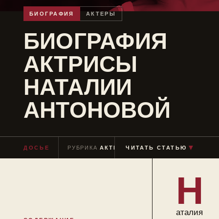
БИОГРАФИЯ
АКТЕРЫ
БИОГРАФИЯ
АКТРИСЫ
НАТАЛИИ
АНТОНОВОЙ
▼
ДОСЬЕ
РУБРИКА
АКТЕРЫ
ЧИТАТЬ СТАТЬЮ
ЧТЕНИЕ
≈ 7 МИН
Н
аталия