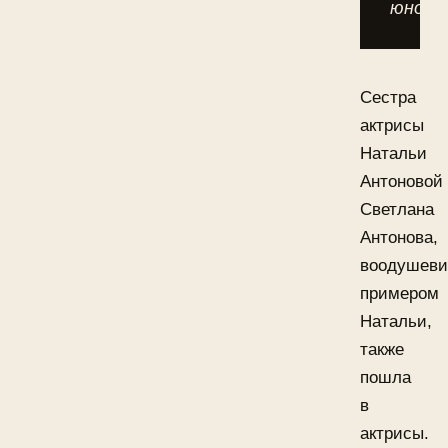
юност
Сестра
актрисы
Натальи
Антоновой
Светлана
Антонова,
воодушев
примером
Натальи,
также
пошла
в
актрисы.