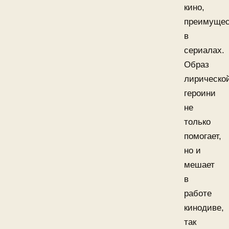
кино,
преимущес
в
сериалах.
Образ
лирическо
героини
не
только
помогает,
но и
мешает
в
работе
кинодиве,
так