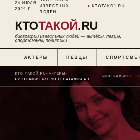
24 ИЮЛЯ
ИЗВЕСТНЫХ
●
KTOTAKOJ.RU
2026 Г.
ЛЮДЕЙ
КТО
ТАКОЙ
.RU
биографии известных людей — актёры, певцы,
спортсмены, политики
АКТЁРЫ
ПЕВЦЫ
СПОРТСМЕ
КТО ТАКОЙ.RU
■
АКТЕРЫ
■
БИОГРАФИЯ
№ 10
БИОГРАФИЯ АКТРИСЫ НАТАЛИИ АНТОНОВОЙ