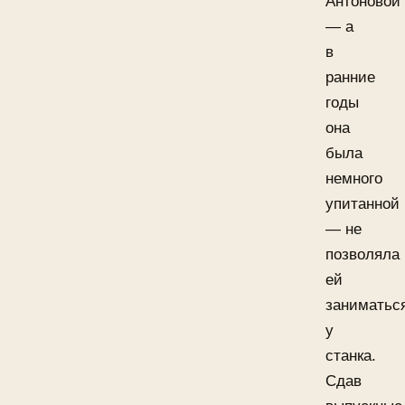
Антоновой
— а
в
ранние
годы
она
была
немного
упитанной
— не
позволяла
ей
заниматьс
у
станка.
Сдав