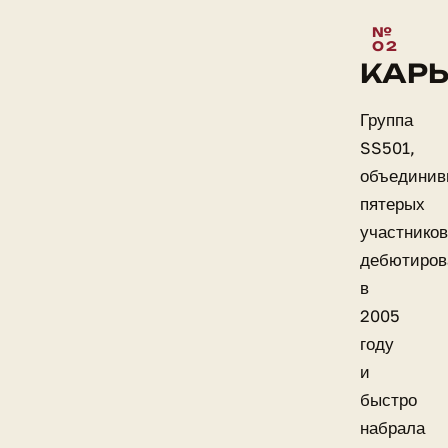
КАРЬ
Группа
SS501,
объедини
пятерых
участников
дебютиров
в
2005
году
и
быстро
набрала