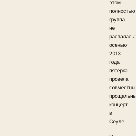
этом
полностью
группа
не
распалась:
осенью
2013
года
пятёрка
провела
совместны
прощальн
концерт
в
Сеуле.