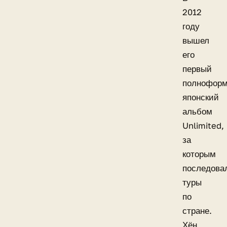
2012
году
вышел
его
первый
полнофор
японский
альбом
Unlimited,
за
которым
последова
туры
по
стране.
Хён