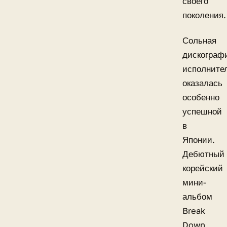
своего
поколения.
Сольная
дискограф
исполните
оказалась
особенно
успешной
в
Японии.
Дебютный
корейский
мини-
альбом
Break
Down