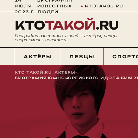
24
БИОГРАФИИ
ИЮЛЯ
ИЗВЕСТНЫХ
●
KTOTAKOJ.RU
2026 Г.
ЛЮДЕЙ
КТО
ТАКОЙ
.RU
биографии известных людей — актёры, певцы,
спортсмены, политики
АКТЁРЫ
ПЕВЦЫ
СПОРТ
КТО ТАКОЙ.RU
■
АКТЕРЫ
■