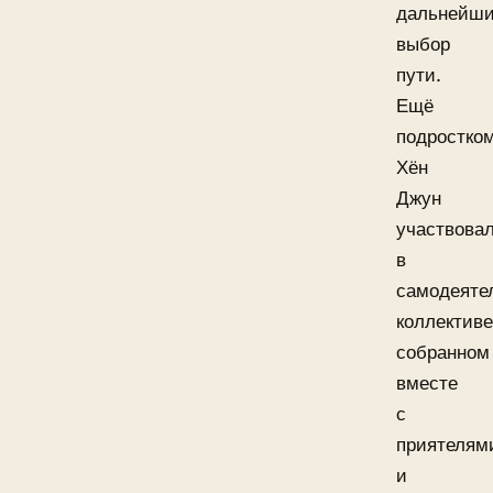
дальнейш
выбор
пути.
Ещё
подростко
Хён
Джун
участвова
в
самодеяте
коллективе
собранном
вместе
с
приятелям
и