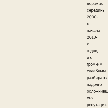
дорамах
середины
2000-
х —
начала
2010-
х
годов,
и с
громким
судебным
разбирате
надолго
осложнив
его
репутацию