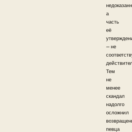
недоказан
а
часть
её
утвержден
— не
соответст
действите
Тем
не
менее
скандал
надолго
осложнил
возвращен
певца