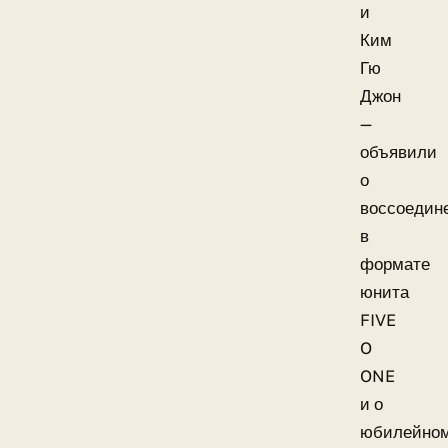
и
Ким
Гю
Джон
—
объявили
о
воссоедин
в
формате
юнита
FIVE
O
ONE
и о
юбилейно