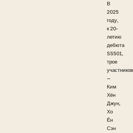
В
2025
году,
к 20-
летию
дебюта
SS501,
трое
участников
—
Ким
Хён
Джун,
Хо
Ён
Сэн