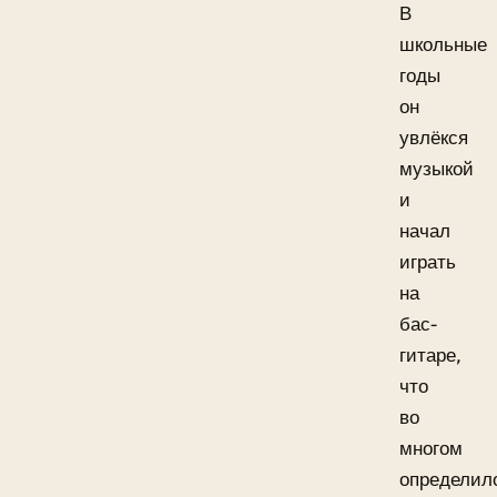
В
школьные
годы
он
увлёкся
музыкой
и
начал
играть
на
бас-
гитаре,
что
во
многом
определил