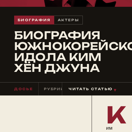
БИОГРАФИЯ
АКТЕРЫ
БИОГРАФИЯ
ЮЖНОКОРЕЙСК
ИДОЛА КИМ
ХЁН ДЖУНА
ДОСЬЕ
РУБРИКА
ЧИТАТЬ СТАТЬЮ
АКТЕРЫ
ЧТЕНИЕ
≈ 3
▼
К
им