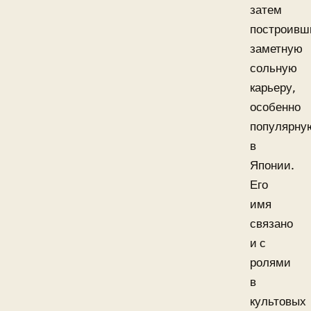
затем
построивш
заметную
сольную
карьеру,
особенно
популярну
в
Японии.
Его
имя
связано
и с
ролями
в
культовых