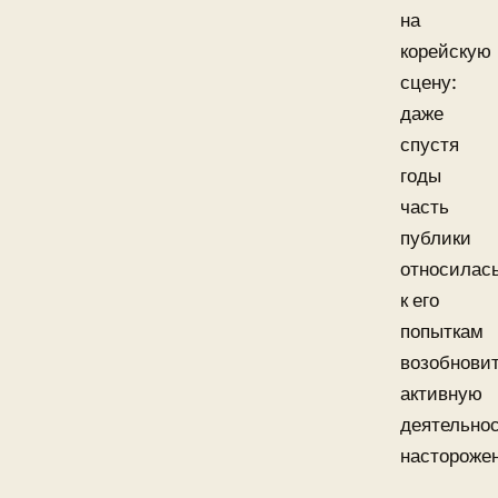
на
корейскую
сцену:
даже
спустя
годы
часть
публики
относилас
к его
попыткам
возобнови
активную
деятельно
насторожен