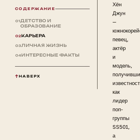
Хён
СОДЕРЖАНИЕ
Джун
ДЕТСТВО И
—
ОБРАЗОВАНИЕ
южнокорей
КАРЬЕРА
певец,
ЛИЧНАЯ ЖИЗНЬ
актёр
ИНТЕРЕСНЫЕ ФАКТЫ
и
модель,
получивш
НАВЕРХ
известнос
как
лидер
поп-
группы
SS501,
а