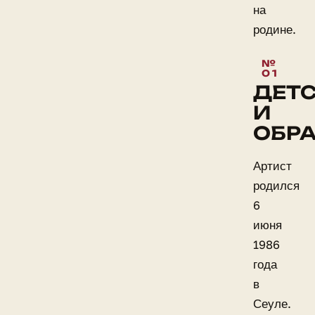
на
родине.
ДЕТ
И
ОБР
Артист
родился
6
июня
1986
года
в
Сеуле.