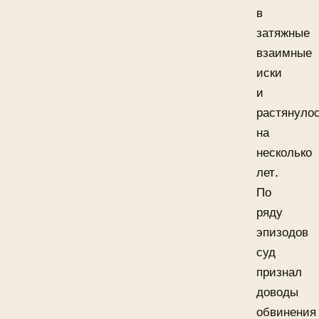
в
затяжные
взаимные
иски
и
растянуло
на
несколько
лет.
По
ряду
эпизодов
суд
признал
доводы
обвинения