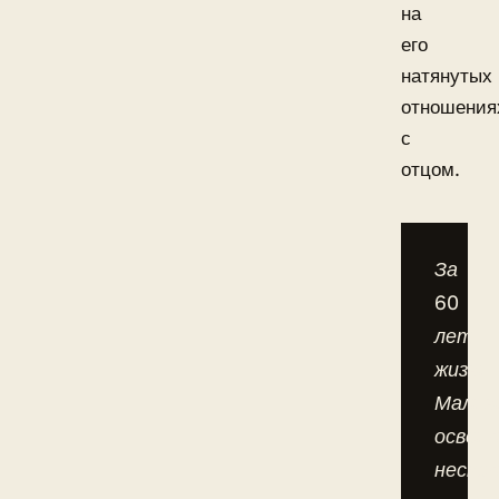
на
его
натянутых
отношения
с
отцом.
За
60
лет
жизни
Малин
освоил
нескол