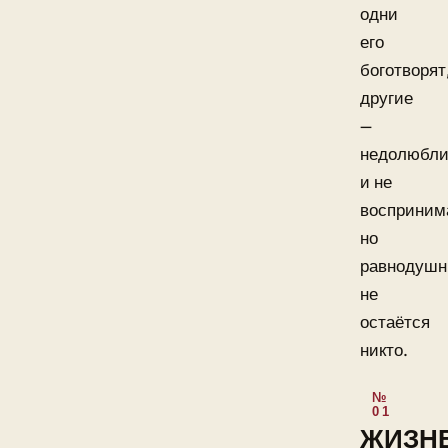
одни
его
боготворят
другие
—
недолюбл
и не
восприним
но
равнодуш
не
остаётся
никто.
ЖИЗН