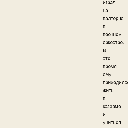
играл
на
валторне
в
военном
оркестре.
В
это
время
ему
приходило
жить
в
казарме
и
учиться