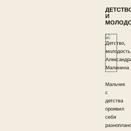
ДЕТСТВ
И
МОЛОД
Мальчик
с
детства
проявил
себя
разноплан