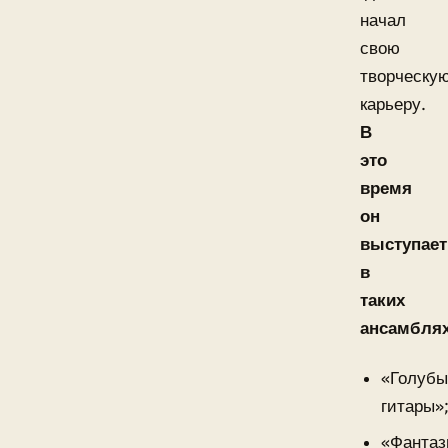
начал
свою
творческу
карьеру.
В
это
время
он
выступает
в
таких
ансамблях
«Голубы
гитары»
«Фантаз