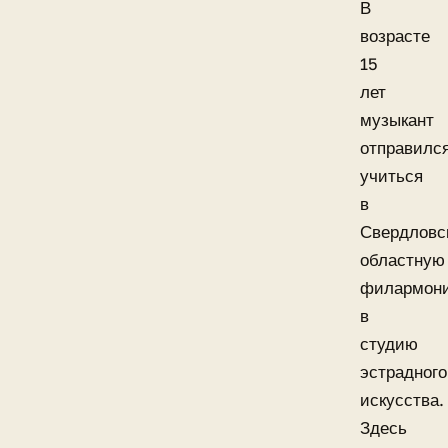
В
возрасте
15
лет
музыкант
отправилс
учиться
в
Свердловс
областную
филармон
в
студию
эстрадного
искусства.
Здесь