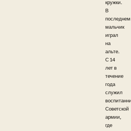
кружки.
В
последнем
мальчик
играл
на
альте.
С 14
лет в
течение
года
служил
воспитанн
Советской
армии,
где