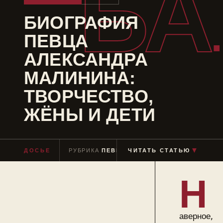
БА
БИОГРАФИЯ
ПЕВЦА
АЛЕКСАНДРА
МАЛИНИНА:
ТВОРЧЕСТВО,
ЖЁНЫ И ДЕТИ
▼
ДОСЬЕ
РУБРИКА
ПЕВЕЦ
ЧИТАТЬ СТАТЬЮ
ЧТЕНИЕ
≈ 9 МИН
Н
аверное,