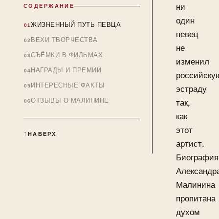
ни
СОДЕРЖАНИЕ
один
ЖИЗНЕННЫЙ ПУТЬ ПЕВЦА
певец
ВЕХИ ТВОРЧЕСТВА
не
СЪЁМКИ В ФИЛЬМАХ
изменил
НАГРАДЫ И ПРЕМИИ
российску
ИНТЕРЕСНЫЕ ФАКТЫ
эстраду
ОТЗЫВЫ О МАЛИНИНЕ
так,
как
этот
НАВЕРХ
артист.
Биография
Александр
Малинина
пропитана
духом