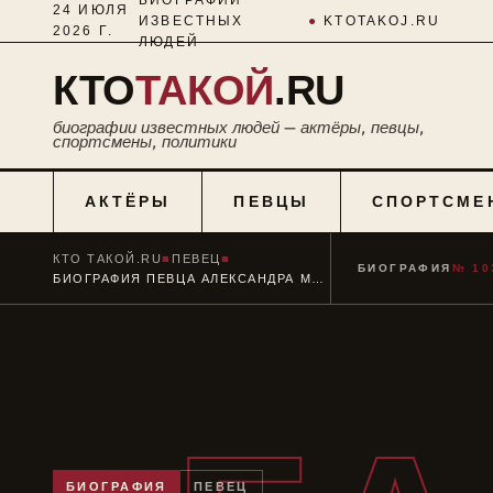
24 ИЮЛЯ
ИЗВЕСТНЫХ
●
KTOTAKOJ.RU
2026 Г.
ЛЮДЕЙ
КТО
ТАКОЙ
.RU
биографии известных людей — актёры, певцы,
спортсмены, политики
АКТЁРЫ
ПЕВЦЫ
СПОРТСМЕ
КТО ТАКОЙ.RU
■
ПЕВЕЦ
■
БИОГРАФИЯ
№ 10
БИОГРАФИЯ ПЕВЦА АЛЕКСАНДРА МАЛИНИНА: ТВОРЧЕСТВО
БИОГРАФИЯ
ПЕВЕЦ