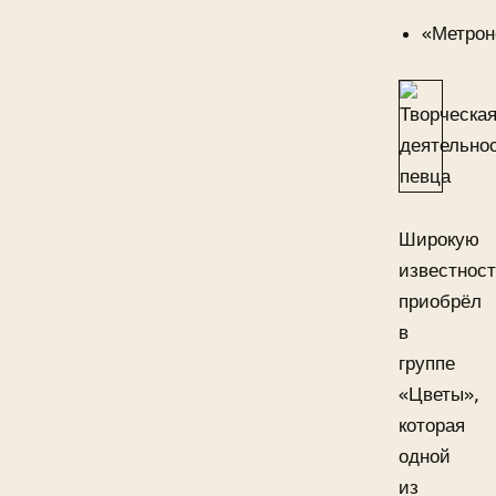
«Метрон
Широкую
известнос
приобрёл
в
группе
«Цветы»,
которая
одной
из