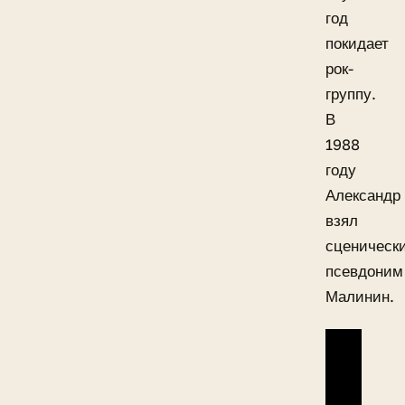
год
покидает
рок-
группу.
В
1988
году
Александр
взял
сценическ
псевдоним
Малинин.