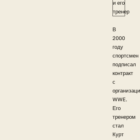
В
2000
году
спортсмен
подписал
контракт
с
организац
WWE.
Его
тренером
стал
Курт