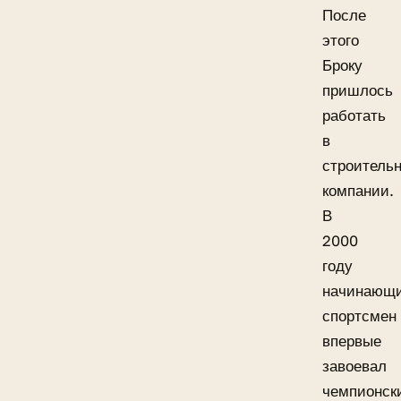
После
этого
Броку
пришлось
работать
в
строитель
компании.
В
2000
году
начинающ
спортсмен
впервые
завоевал
чемпионск