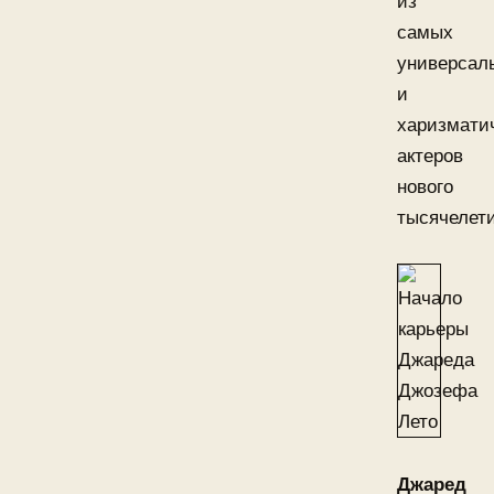
из
самых
универсал
и
харизмати
актеров
нового
тысячелети
Джаред