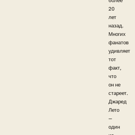
более
20
лет
назад.
Многих
фанатов
удивляет
тот
факт,
что
он не
стареет.
Джаред
Лето
—
один