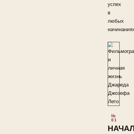
успех
в
любых
начинания
НАЧА