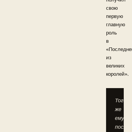
свою
первую
главную
роль
в
«Последн
из
великих
королей».
Тогда
же
ему
посту