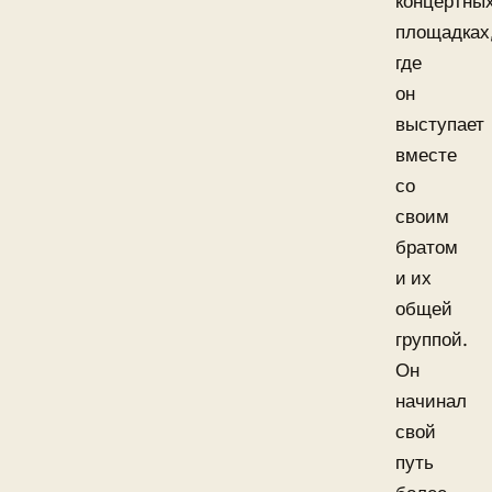
концертны
площадках
где
он
выступает
вместе
со
своим
братом
и их
общей
группой.
Он
начинал
свой
путь