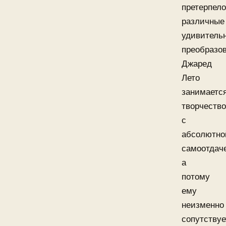
претерпело
различные
удивитель
преобразов
Джаред
Лето
занимаетс
творчеств
с
абсолютно
самоотдач
а
потому
ему
неизменно
сопутствуе