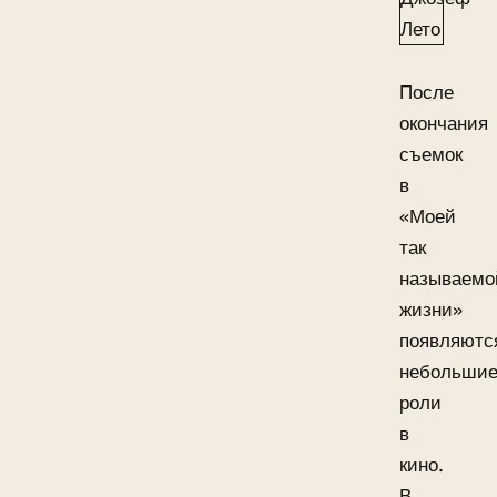
После
окончания
съемок
в
«Моей
так
называемо
жизни»
появляютс
небольши
роли
в
кино.
В