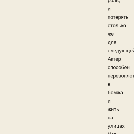
роль,
и
потерять
столько
же
для
следующе
Актер
способен
перевопло
в
бомжа
и
жить
на
улицах