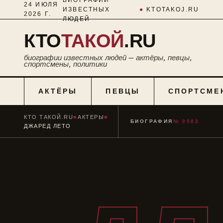
24 ИЮЛЯ
ИЗВЕСТНЫХ
●
KTOTAKOJ.RU
2026 Г.
ЛЮДЕЙ
КТО
ТАКОЙ
.RU
биографии известных людей — актёры, певцы,
спортсмены, политики
АКТЁРЫ
ПЕВЦЫ
СПОРТСМЕ
КТО ТАКОЙ.RU
■
АКТЕРЫ
■
БИОГРАФИЯ
№ 0583
ДЖАРЕД ЛЕТО