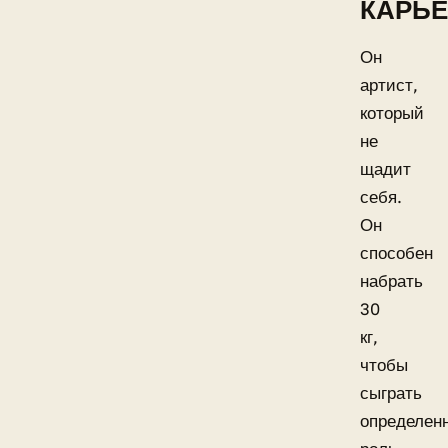
КАРЬ
Он
артист,
который
не
щадит
себя.
Он
способен
набрать
30
кг,
чтобы
сыграть
определен