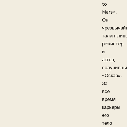
to
Mars».
Он
чрезвычай
талантлив
режиссер
и
актер,
получивш
«Оскар».
За
все
время
карьеры
его
тело