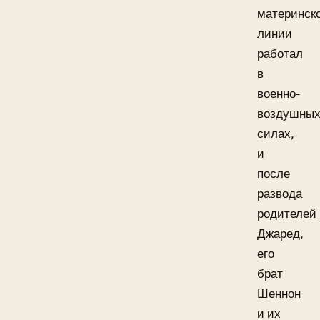
материнск
линии
работал
в
военно-
воздушны
силах,
и
после
развода
родителей
Джаред,
его
брат
Шеннон
и их