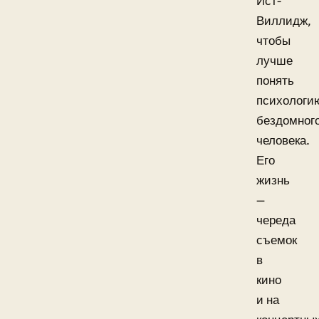
Ист-
Виллидж,
чтобы
лучше
понять
психологи
бездомног
человека.
Его
жизнь
—
череда
съемок
в
кино
и на