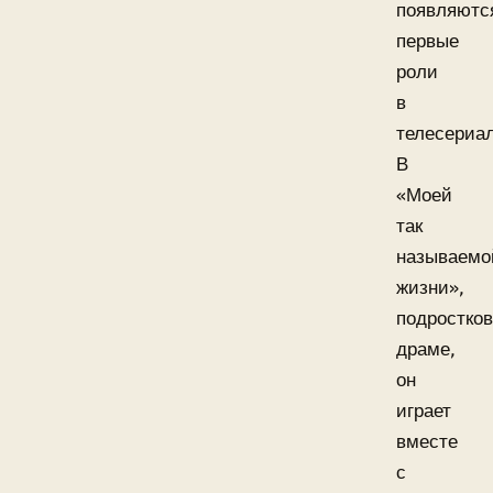
появляютс
первые
роли
в
телесериал
В
«Моей
так
называемо
жизни»,
подростко
драме,
он
играет
вместе
с