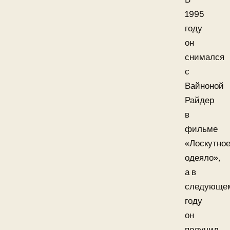
1995
году
он
снимался
с
Вайноной
Райдер
в
фильме
«Лоскутно
одеяло»,
а в
следующе
году
он
получил