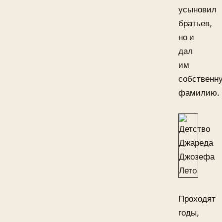
усыновил
братьев,
но и
дал
им
собственн
фамилию.
Проходят
годы,