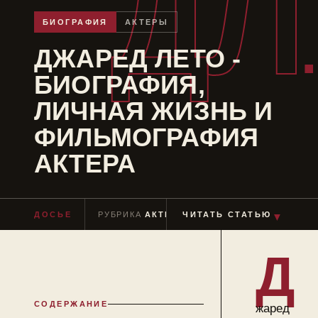
ДЛ
БИОГРАФИЯ
АКТЕРЫ
ДЖАРЕД ЛЕТО -
БИОГРАФИЯ,
ЛИЧНАЯ ЖИЗНЬ И
ФИЛЬМОГРАФИЯ
АКТЕРА
▼
ДОСЬЕ
РУБРИКА
АКТЕРЫ
ЧИТАТЬ СТАТЬЮ
ЧТЕНИЕ
≈ 10 МИН
Д
СОДЕРЖАНИЕ
жаред