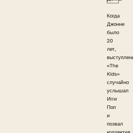
Когда
Джонни
было
20
лет,
выступлен
«The
Kids»
случайно
услышал
Игги
Поп
и
позвал
коллектив