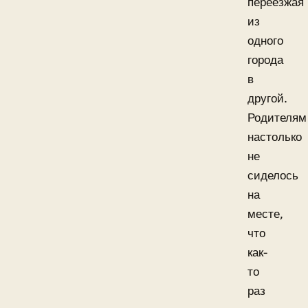
переезжая
из
одного
города
в
другой.
Родителям
настолько
не
сиделось
на
месте,
что
как-
то
раз