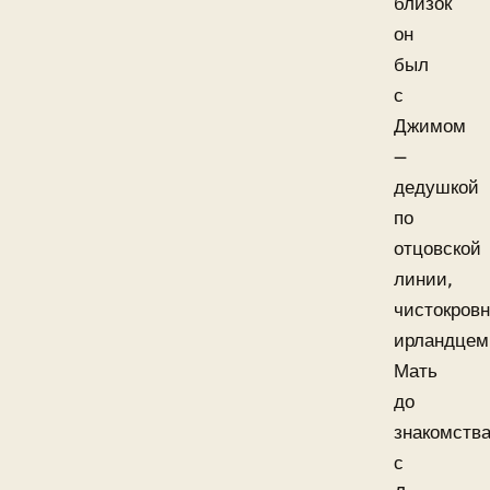
близок
он
был
с
Джимом
—
дедушкой
по
отцовской
линии,
чистокров
ирландцем
Мать
до
знакомств
с