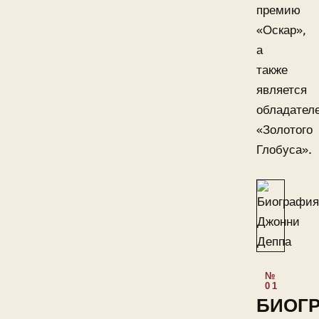
премию
«Оскар»,
а
также
является
обладател
«Золотого
Глобуса».
БИОГ