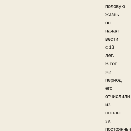
половую
жизнь
он
начал
вести
с 13
лет.
В тот
же
период
его
отчислили
из
школы
за
постоянны