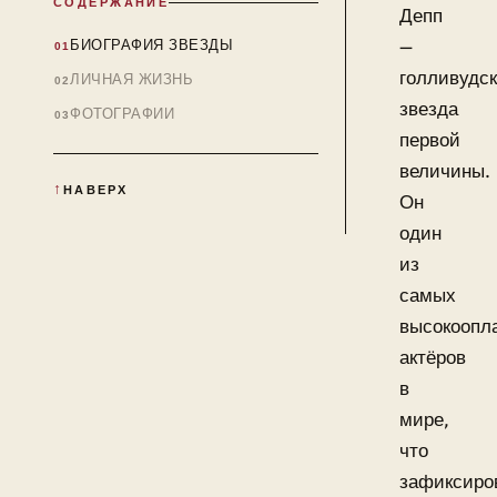
СОДЕРЖАНИЕ
Депп
—
БИОГРАФИЯ ЗВЕЗДЫ
голливудс
ЛИЧНАЯ ЖИЗНЬ
звезда
ФОТОГРАФИИ
первой
величины.
НАВЕРХ
Он
один
из
самых
высокоопл
актёров
в
мире,
что
зафиксиро