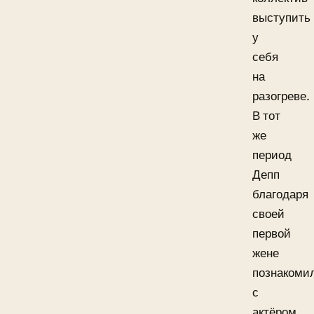
выступить
у
себя
на
разогреве.
В тот
же
период
Депп
благодаря
своей
первой
жене
познакоми
с
актёром