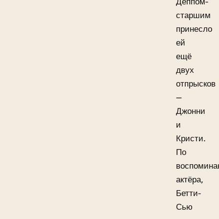
Деппом-
старшим
принесло
ей
ещё
двух
отпрысков
—
Джонни
и
Кристи.
По
воспомина
актёра,
Бетти-
Сью