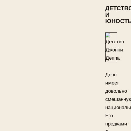
ДЕТСТВ
И
ЮНОСТ
Депп
имеет
довольно
смешанну
националь
Его
предками