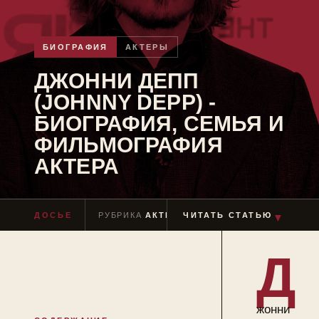
БИОГРАФИЯ
АКТЕРЫ
ДЖОННИ ДЕПП
(JOHNNY DEPP) -
БИОГРАФИЯ, СЕМЬЯ И
ФИЛЬМОГРАФИЯ
АКТЕРА
ДОСЬЕ
РУБРИКА
АКТЕРЫ
ЧИТАТЬ СТАТЬЮ
ЧТЕНИЕ
≈ 12 МИН
▼
Д
жонни