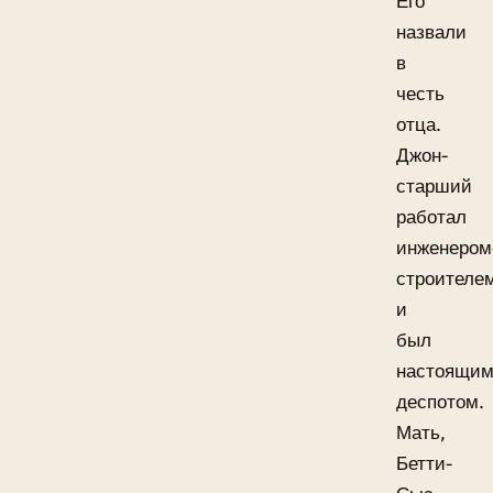
Его
назвали
в
честь
отца.
Джон-
старший
работал
инженером
строителе
и
был
настоящи
деспотом.
Мать,
Бетти-