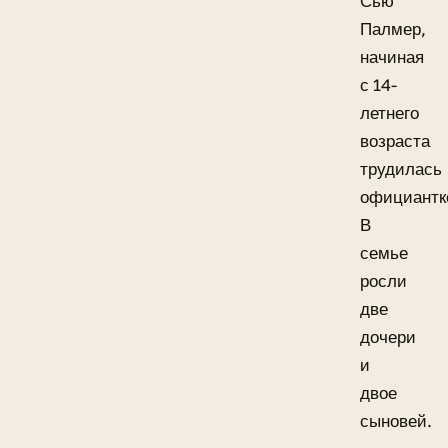
Сью
Палмер,
начиная
с 14-
летнего
возраста
трудилась
официантк
В
семье
росли
две
дочери
и
двое
сыновей.