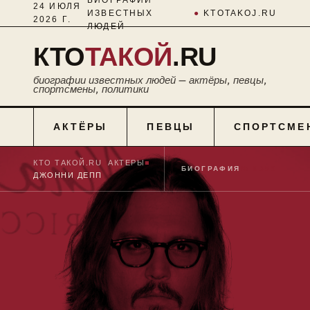
24 ИЮЛЯ
ИЗВЕСТНЫХ
●
KTOTAKOJ.RU
2026 Г.
ЛЮДЕЙ
КТО
ТАКОЙ
.RU
биографии известных людей — актёры, певцы,
спортсмены, политики
АКТЁРЫ
ПЕВЦЫ
СПОРТСМЕ
КТО ТАКОЙ.RU
■
АКТЕРЫ
■
БИОГРАФИЯ
№ 0359
ДЖОННИ ДЕПП