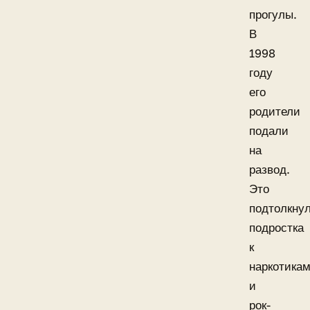
прогулы.
В
1998
году
его
родители
подали
на
развод.
Это
подтолкну
подростка
к
наркотика
и
рок-