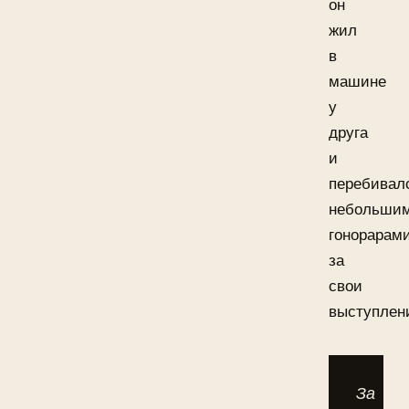
он
жил
в
машине
у
друга
и
перебивал
небольши
гонорарам
за
свои
выступлен
За