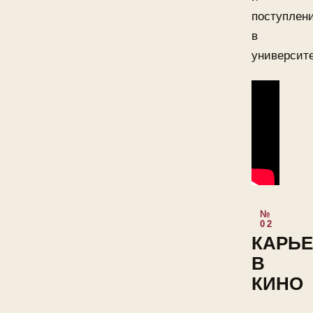
поступлен
в
университе
КАРЬЕ
В
КИНО