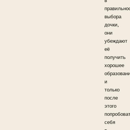
в
правильно
выбора
дочки,
они
убеждают
её
получить
хорошее
образован
и
только
после
этого
попробова
себя