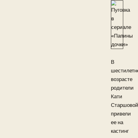
В
шестилетн
возрасте
родители
Кати
Старшово
привели
ее на
кастинг