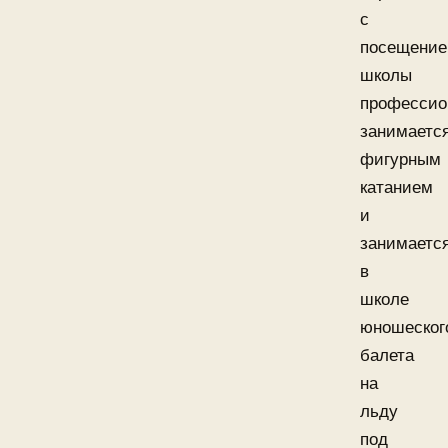
с
посещени
школы
профессио
занимаетс
фигурным
катанием
и
занимаетс
в
школе
юношеског
балета
на
льду
под