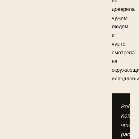
не
доверяла
чужим
людям
и
часто
смотрела
на
окружающ
исподлобь
Родит
Кати,
чтобы
раскр