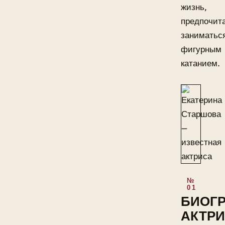
жизнь,
предпочит
заниматьс
фигурным
катанием.
БИОГ
АКТР