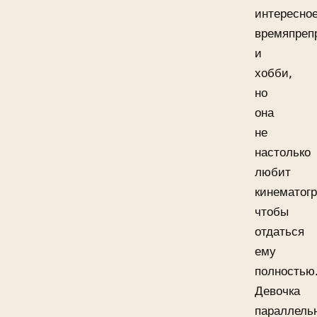
интересно
времяпреп
и
хобби,
но
она
не
настолько
любит
кинематог
чтобы
отдаться
ему
полностью
Девочка
параллель