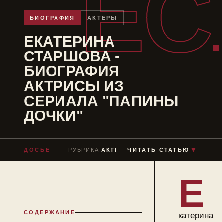
ЕС
БИОГРАФИЯ
АКТЕРЫ
ЕКАТЕРИНА
СТАРШОВА -
БИОГРАФИЯ
АКТРИСЫ ИЗ
СЕРИАЛА "ПАПИНЫ
ДОЧКИ"
▼
ДОСЬЕ
РУБРИКА
АКТЕРЫ
ЧИТАТЬ СТАТЬЮ
ЧТЕНИЕ
≈ 8 МИН
Е
СОДЕРЖАНИЕ
катерина