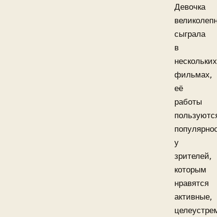
Девочка
великолеп
сыграла
в
нескольких
фильмах,
её
работы
пользуютс
популярно
у
зрителей,
которым
нравятся
активные,
целеустре