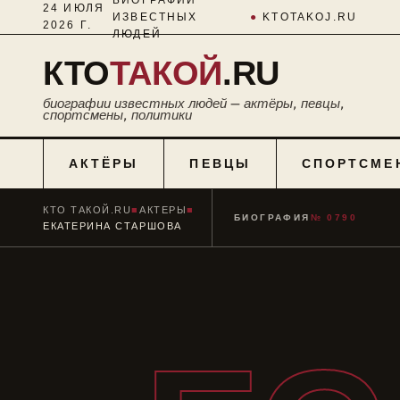
24 ИЮЛЯ
ИЗВЕСТНЫХ
●
KTOTAKOJ.RU
2026 Г.
ЛЮДЕЙ
КТО
ТАКОЙ
.RU
биографии известных людей — актёры, певцы,
спортсмены, политики
АКТЁРЫ
ПЕВЦЫ
СПОРТСМЕ
КТО ТАКОЙ.RU
■
АКТЕРЫ
■
БИОГРАФИЯ
№ 0790
ЕКАТЕРИНА СТАРШОВА