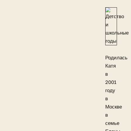
Родилась
Катя
в
2001
году
в
Москве
в
семье