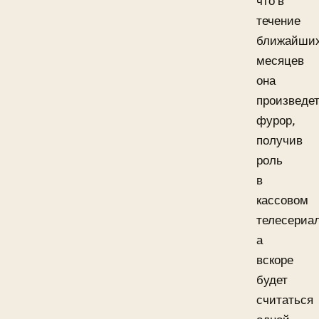
что в
течение
ближайши
месяцев
она
произведе
фурор,
получив
роль
в
кассовом
телесериал
а
вскоре
будет
считаться