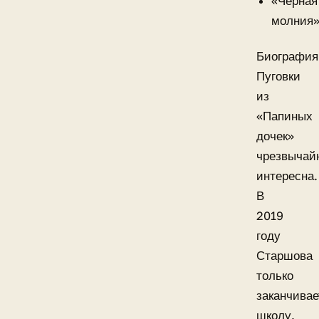
«Черная
молния»
Биография
Пуговки
из
«Папиных
дочек»
чрезвычай
интересна.
В
2019
году
Старшова
только
заканчивае
школу.