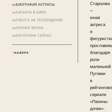
Старшова
БИОГРАФИЯ АКТРИСЫ
—
КАРЬЕРА В КИНО
юная
РАБОТА НА ТЕЛЕВИДЕНИИ
актриса
ЛИЧНАЯ ЖИЗНЬ
и
ЕКАТЕРИНА СЕЙЧАС
фигуристка
прославив
благодаря
НАВЕРХ
роли
маленькой
Пуговки
в
рейтингов
сериале
«Папины
дочки».