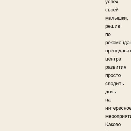
успех
своей
малышки,
решив
по
рекоменда
преподава
центра
развития
просто
сводить
дочь
на
интересно
мероприят
Каково