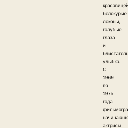
красавицей
белокурые
локоны,
голубые
глаза
и
блистател
улыбка.
С
1969
по
1975
года
фильмогр
начинающ
актрисы