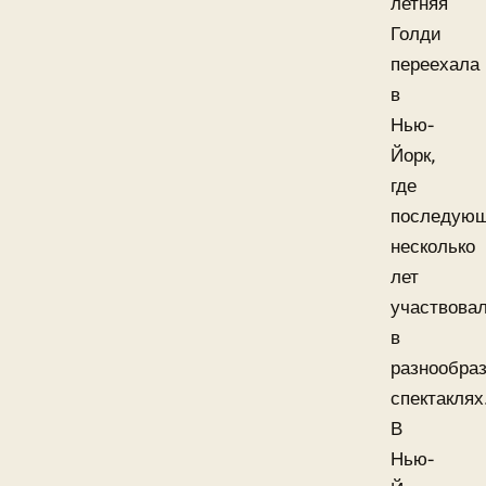
летняя
Голди
переехала
в
Нью-
Йорк,
где
последую
несколько
лет
участвова
в
разнообра
спектаклях
В
Нью-