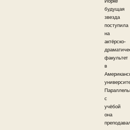
Йорке
будущая
звезда
поступила
на
актёрско-
драматиче
факультет
в
Американс
университе
Параллель
с
учёбой
она
преподава