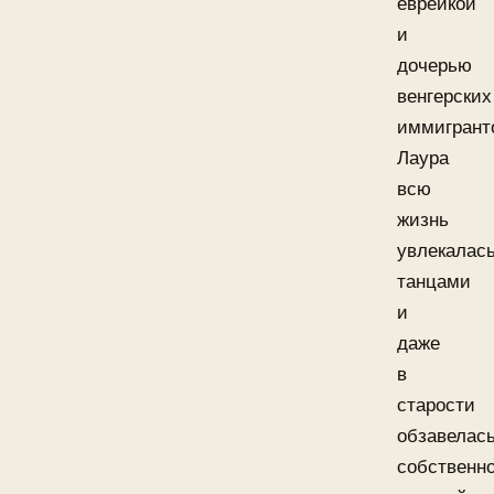
еврейкой
и
дочерью
венгерских
иммигрант
Лаура
всю
жизнь
увлекалас
танцами
и
даже
в
старости
обзавелас
собственн