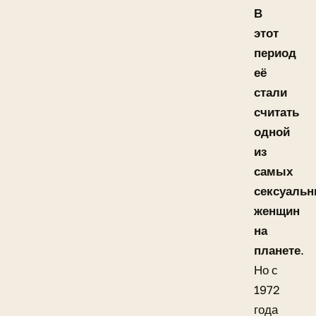
В
этот
период
её
стали
считать
одной
из
самых
сексуаль
женщин
на
планете
.
Но с
1972
года