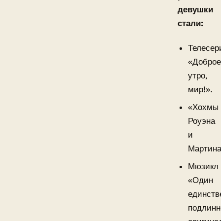
девушки
стали:
Телесер
«Добро
утро,
мир!».
«Хохмы
Роуэна
и
Мартина
Мюзикл
«Один
единств
подлинн