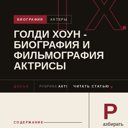
ГХ
БИОГРАФИЯ
АКТЕРЫ
ГОЛДИ ХОУН -
БИОГРАФИЯ И
ФИЛЬМОГРАФИЯ
АКТРИСЫ
ДОСЬЕ
РУБРИКА
АКТЕРЫ
ЧИТАТЬ СТАТЬЮ
ЧТЕНИЕ
≈ 7 МИН
▼
Р
СОДЕРЖАНИЕ
азбирать