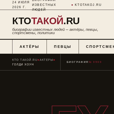
24 ИЮЛЯ
ИЗВЕСТНЫХ
●
KTOTAKOJ.RU
2026 Г.
ЛЮДЕЙ
КТО
ТАКОЙ
.RU
биографии известных людей — актёры, певцы,
спортсмены, политики
АКТЁРЫ
ПЕВЦЫ
СПОРТСМЕ
КТО ТАКОЙ.RU
■
АКТЕРЫ
■
БИОГРАФИЯ
№ 0900
ГОЛДИ ХОУН