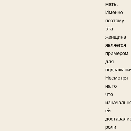
мать.
Именно
поэтому
эта
женщина
является
примером
для
подражани
Несмотря
на то
что
изначальн
ей
доставали
роли