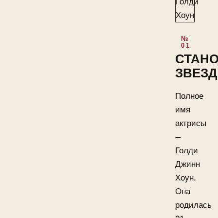
СТАН
ЗВЕЗ
Полное
имя
актрисы
—
Голди
Джинн
Хоун.
Она
родилась