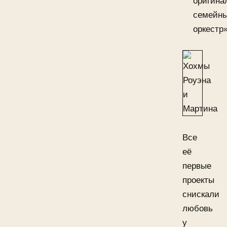
оригина
семейн
оркестр»
Все
её
первые
проекты
снискали
любовь
у