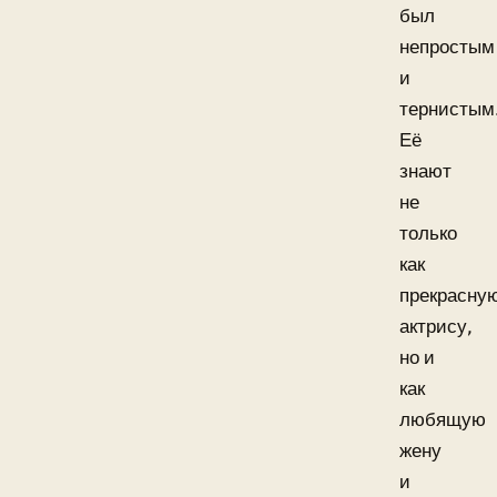
был
непростым
и
тернистым
Её
знают
не
только
как
прекрасну
актрису,
но и
как
любящую
жену
и