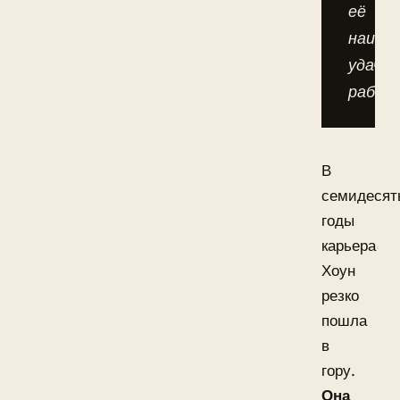
её
наибо
удачно
работ
В
семидесят
годы
карьера
Хоун
резко
пошла
в
гору.
Она