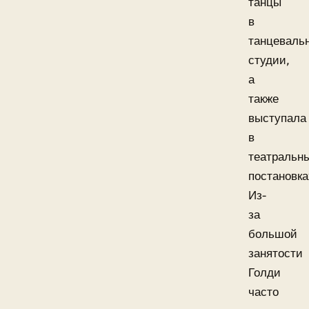
танцы
в
танцеваль
студии,
а
также
выступала
в
театральн
постановка
Из-
за
большой
занятости
Голди
часто