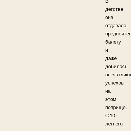
В
детстве
она
отдавала
предпочте
балету
и
даже
добилась
впечатляю
успехов
на
этом
поприще.
С 10-
летнего