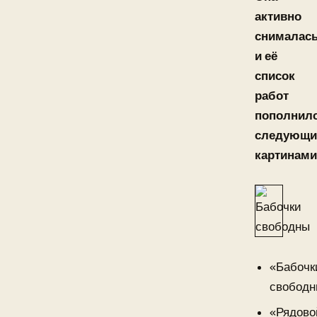
активно
снималас
и её
список
работ
пополнил
следующ
картинами
«Бабочк
свободн
«Рядово