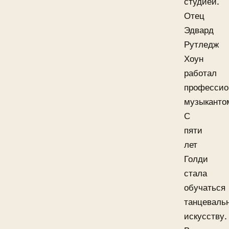
студией.
Отец
Эдвард
Рутледж
Хоун
работал
професси
музыканто
С
пяти
лет
Голди
стала
обучаться
танцеваль
искусству.