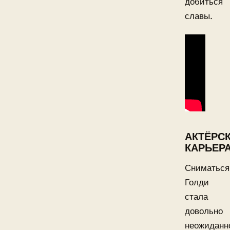
добиться
славы.
АКТЁРС
КАРЬЕР
Сниматься
Голди
стала
довольно
неожиданн