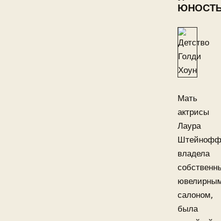
ЮНОСТ
Мать
актрисы
Лаура
Штейноф
владела
собственн
ювелирны
салоном,
была