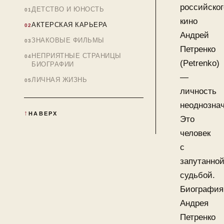
российског
ДЕТСТВО И ЮНОСТЬ
кино
АКТЕРСКАЯ КАРЬЕРА
Андрей
ЗНАКОВЫЕ ФИЛЬМЫ
Петренко
НЕПРИЯТНЫЕ СТРАНИЦЫ
(Petrenko)
БИОГРАФИИ
—
ЛИЧНАЯ ЖИЗНЬ
личность
неоднознач
НАВЕРХ
Это
человек
с
запутанно
судьбой.
Биография
Андрея
Петренко