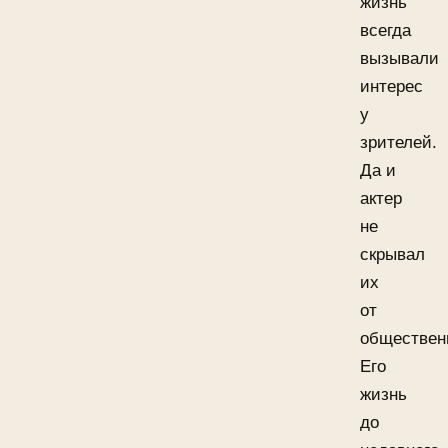
жизнь
всегда
вызывали
интерес
у
зрителей.
Да и
актер
не
скрывал
их
от
обществен
Его
жизнь
до