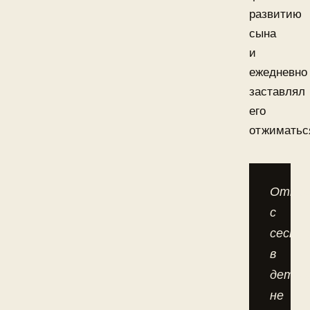
развитию
сына
и
ежедневно
заставлял
его
отжиматьс
Отнош
с
сестр
в
детст
не