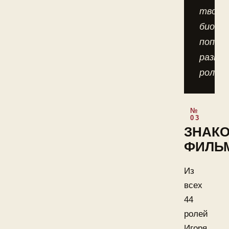
творч
биогр
попол
разно
ролями
ЗНАК
ФИЛЬ
Из
всех
44
ролей
Игоря