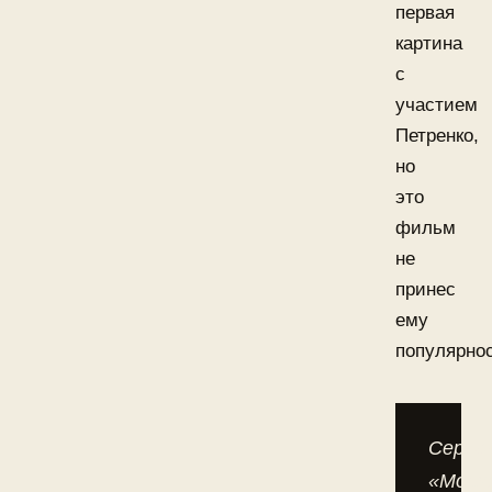
первая
картина
с
участием
Петренко,
но
это
фильм
не
принес
ему
популярнос
Сериа
«Моск