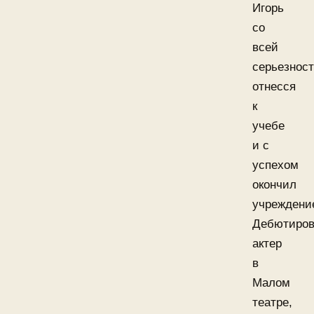
Игорь
со
всей
серьезнос
отнесся
к
учебе
и с
успехом
окончил
учреждени
Дебютиро
актер
в
Малом
театре,