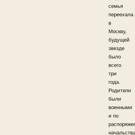
семья
переехала
в
Москву,
будущей
звезде
было
всего
три
года.
Родители
были
военными
и по
распоряже
начальств