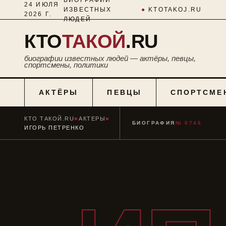
24 ИЮЛЯ
ИЗВЕСТНЫХ
●
KTOTAKOJ.RU
2026 Г.
ЛЮДЕЙ
КТО
ТАКОЙ
.RU
биографии известных людей — актёры, певцы,
спортсмены, политики
АКТЁРЫ
ПЕВЦЫ
СПОРТСМЕ
КТО ТАКОЙ.RU
■
АКТЕРЫ
■
БИОГРАФИЯ
№ 0746
ИГОРЬ ПЕТРЕНКО