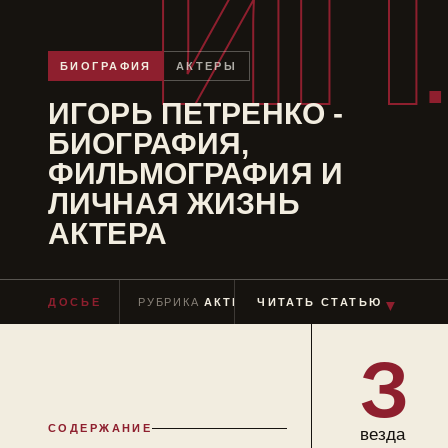
ИП
БИОГРАФИЯ
АКТЕРЫ
ИГОРЬ ПЕТРЕНКО -
БИОГРАФИЯ,
ФИЛЬМОГРАФИЯ И
ЛИЧНАЯ ЖИЗНЬ
АКТЕРА
ДОСЬЕ
РУБРИКА
АКТЕРЫ
ЧИТАТЬ СТАТЬЮ
ЧТЕНИЕ
≈ 7 МИН
▼
З
СОДЕРЖАНИЕ
везда