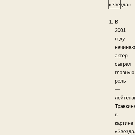
В
2001
году
начина
актер
сыграл
главную
роль
—
лейтена
Травкин
в
картине
«Звезда