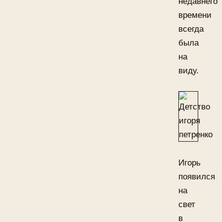
недавнего
времени
всегда
была
на
виду.
Игорь
появился
на
свет
в