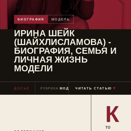
БИОГРАФИЯ
МОДЕЛЬ
ИРИНА ШЕЙК
(ШАЙХЛИСЛАМОВА) -
БИОГРАФИЯ, СЕМЬЯ И
ЛИЧНАЯ ЖИЗНЬ
МОДЕЛИ
▼
ДОСЬЕ
РУБРИКА
МОДЕЛЬ
ЧИТАТЬ СТАТЬЮ
ЧТЕНИЕ
≈ 9 МИН
К
то