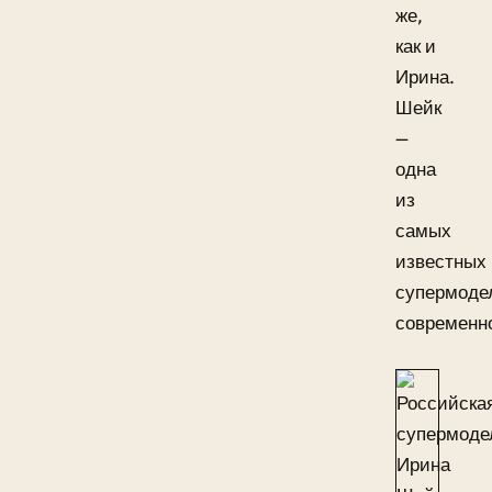
же,
как и
Ирина.
Шейк
—
одна
из
самых
известных
супермоде
современн