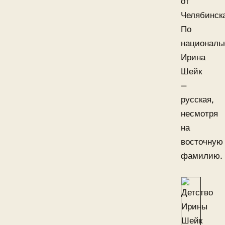
от
Челябинск
По
националь
Ирина
Шейк
—
русская,
несмотря
на
восточную
фамилию.