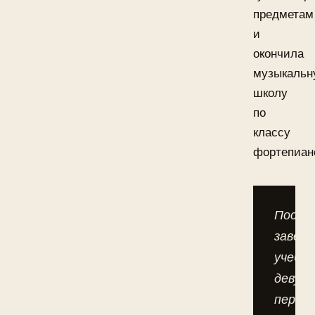
предметам
и
окончила
музыкальн
школу
по
классу
фортепиан
После
завер
учебы
девуш
переб