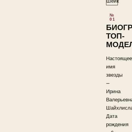
БИОГ
ТОП-
МОДЕ
Настоящее
имя
звезды
—
Ирина
Валерьевн
Шайхлисла
Дата
рождения