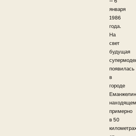
— 6
января
1986
года.
На
свет
будущая
супермоде
появилась
в
городе
Еманжелин
находяще
примерно
в 50
километра