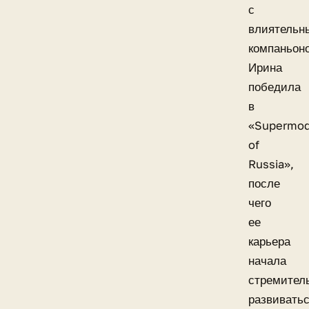
с
влиятельн
компаньон
Ирина
победила
в
«Supermod
of
Russia»,
после
чего
ее
карьера
начала
стремител
развиватьс