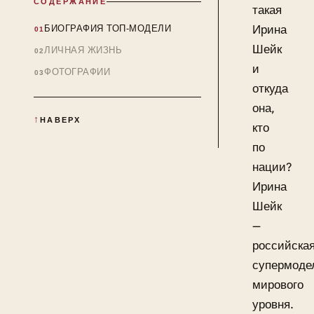
СОДЕРЖАНИЕ
такая
Ирина
БИОГРАФИЯ ТОП-МОДЕЛИ
Шейк
ЛИЧНАЯ ЖИЗНЬ
и
ФОТОГРАФИИ
откуда
она,
НАВЕРХ
кто
по
нации?
Ирина
Шейк
—
российска
супермоде
мирового
уровня.