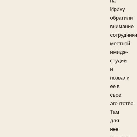
на
Ирину
обратили
внимание
сотрудник
местной
имидж-
студии
и
позвали
ее в
свое
агентство.
Там
для
нее