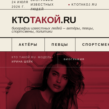
24 ИЮЛЯ
ИЗВЕСТНЫХ
●
KTOTAKOJ.RU
2026 Г.
ЛЮДЕЙ
КТО
ТАКОЙ
.RU
биографии известных людей — актёры, певцы,
спортсмены, политики
АКТЁРЫ
ПЕВЦЫ
СПОРТСМЕ
КТО ТАКОЙ.RU
■
МОДЕЛЬ
■
БИОГРАФИЯ
№ 0308
ИРИНА ШЕЙК