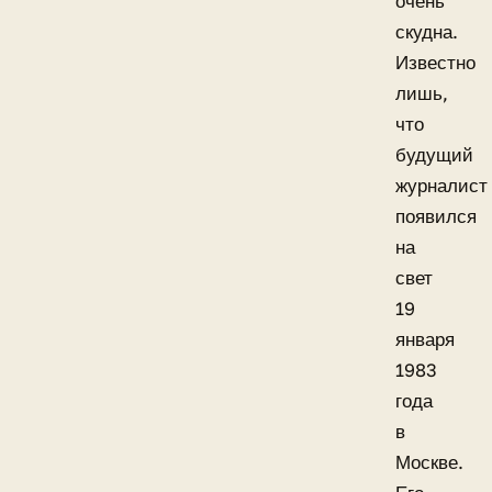
очень
скудна.
Известно
лишь,
что
будущий
журналист
появился
на
свет
19
января
1983
года
в
Москве.