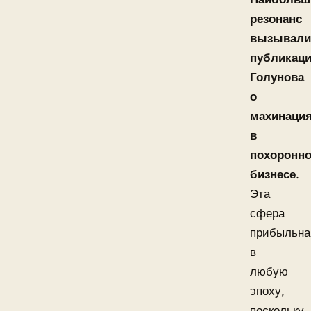
резонанс
вызывали
публикац
Голунова
о
махинаци
в
похоронн
бизнесе
.
Эта
сфера
прибыльна
в
любую
эпоху,
поскольку