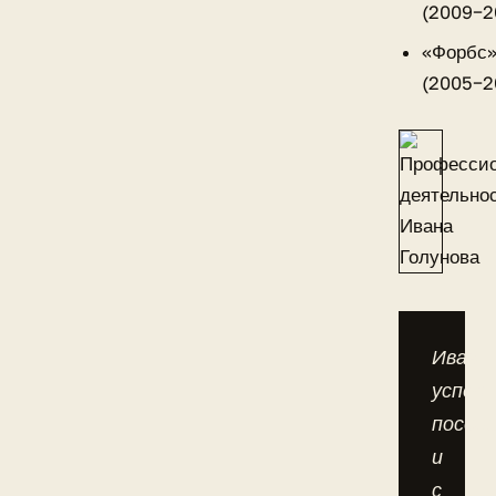
(2009−2
«Форбс
(2005−2
Иван
успел
посот
и
с