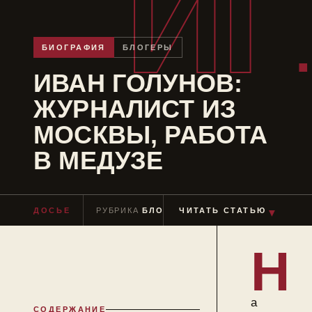
ИГ
БИОГРАФИЯ
БЛОГЕРЫ
ИВАН ГОЛУНОВ:
ЖУРНАЛИСТ ИЗ
МОСКВЫ, РАБОТА
В МЕДУЗЕ
▼
ДОСЬЕ
РУБРИКА
БЛОГЕРЫ
ЧИТАТЬ СТАТЬЮ
ЧТЕНИЕ
≈ 9 МИН
Н
а
СОДЕРЖАНИЕ