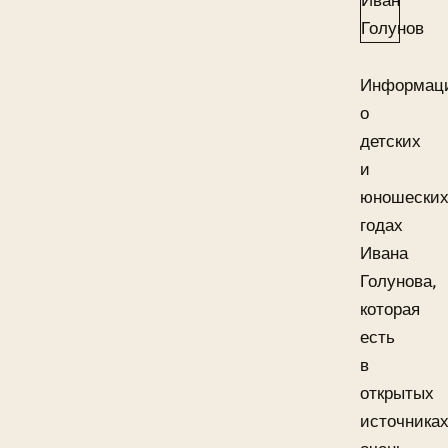
Информац
о
детских
и
юношески
годах
Ивана
Голунова,
которая
есть
в
открытых
источниках