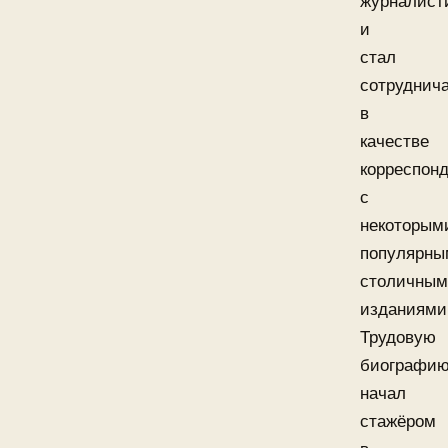
журналист
и
стал
сотруднич
в
качестве
корреспон
с
некоторым
популярны
столичны
изданиями
Трудовую
биографи
начал
стажёром