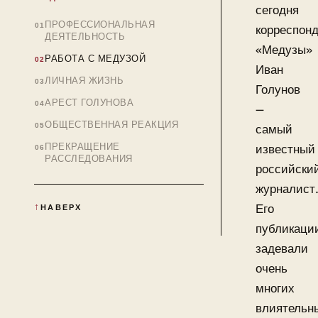
сегодня
ПРОФЕССИОНАЛЬНАЯ
корреспон
ДЕЯТЕЛЬНОСТЬ
«Медузы»
РАБОТА С МЕДУЗОЙ
Иван
ЛИЧНАЯ ЖИЗНЬ
Голунов
АРЕСТ ГОЛУНОВА
—
ОБЩЕСТВЕННАЯ РЕАКЦИЯ
самый
ПРЕКРАЩЕНИЕ
известный
РАССЛЕДОВАНИЯ
российски
журналист
Его
НАВЕРХ
публикаци
задевали
очень
многих
влиятельн