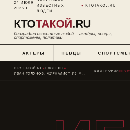
24 ИЮЛЯ
ИЗВЕСТНЫХ
●
KTOTAKOJ.RU
2026 Г.
ЛЮДЕЙ
КТО
ТАКОЙ
.RU
биографии известных людей — актёры, певцы,
спортсмены, политики
АКТЁРЫ
ПЕВЦЫ
СПОРТСМЕ
КТО ТАКОЙ.RU
■
БЛОГЕРЫ
■
БИОГРАФИЯ
№ 09
ИВАН ГОЛУНОВ: ЖУРНАЛИСТ ИЗ МОСКВЫ