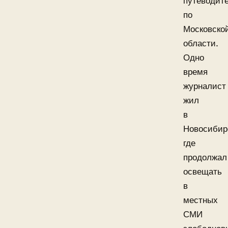
путеводит
по
Московско
области.
Одно
время
журналист
жил
в
Новосибир
где
продолжал
освещать
в
местных
СМИ