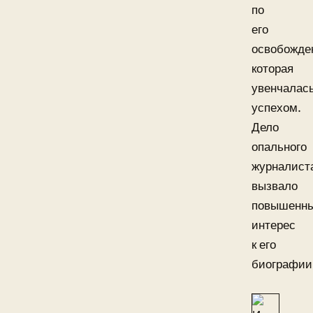
по
его
освобожде
которая
увенчалас
успехом.
Дело
опального
журналист
вызвало
повышенн
интерес
к его
биографии