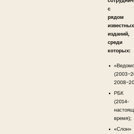
сотруднич
с
рядом
известных
изданий,
среди
которых:
«Ведом
(2003−2
2008−20
РБК
(2014-
настоящ
время);
«Слон»