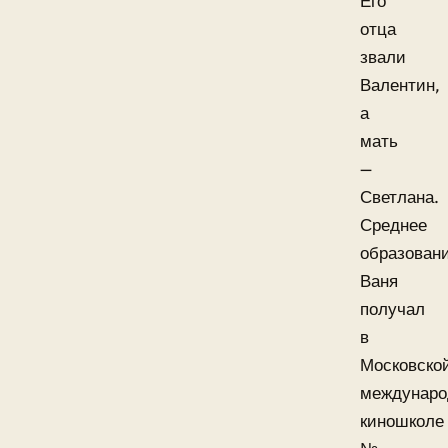
Его
отца
звали
Валентин,
а
мать
—
Светлана.
Среднее
образован
Ваня
получал
в
Московско
междунаро
киношколе