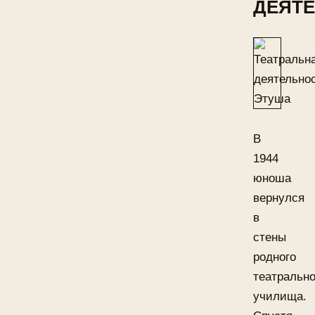
ДЕЯТ
В
1944
юноша
вернулся
в
стены
родного
театрально
училища.