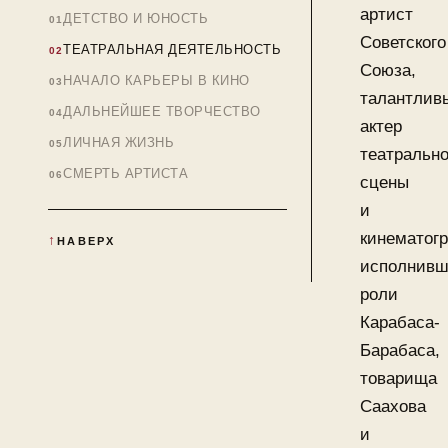
артист
ДЕТСТВО И ЮНОСТЬ
Советского
ТЕАТРАЛЬНАЯ ДЕЯТЕЛЬНОСТЬ
Союза,
НАЧАЛО КАРЬЕРЫ В КИНО
талантлив
ДАЛЬНЕЙШЕЕ ТВОРЧЕСТВО
актер
ЛИЧНАЯ ЖИЗНЬ
театральн
СМЕРТЬ АРТИСТА
сцены
и
кинематог
НАВЕРХ
исполнив
роли
Карабаса-
Барабаса,
товарища
Саахова
и