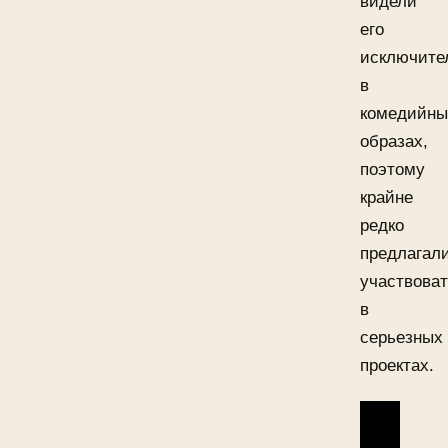
видели
его
исключите
в
комедийны
образах,
поэтому
крайне
редко
предлагал
участвова
в
серьезных
проектах.