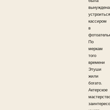
была
вынуждена
устроитьс
кассиром
в
фотоатель
По
меркам
того
времени
Этуши
жили
богато.
Актерское
мастерств
заинтерес