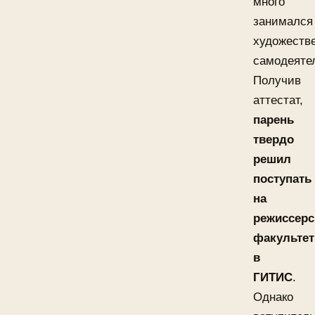
много
занимался
художеств
самодеяте
Получив
аттестат,
парень
твердо
решил
поступать
на
режиссерс
факультет
в
ГИТИС
.
Однако