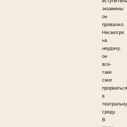
вступител
экзамены
он
провалил.
Несмотря
на
неудачу,
он
все-
таки
смог
прорватьс
в
театральн
среду.
В