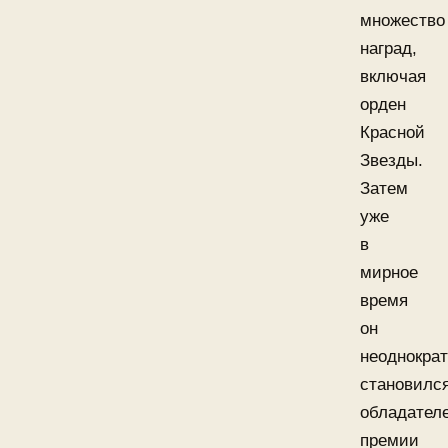
множество
наград,
включая
орден
Красной
Звезды.
Затем
уже
в
мирное
время
он
неоднокра
становилс
обладател
премии