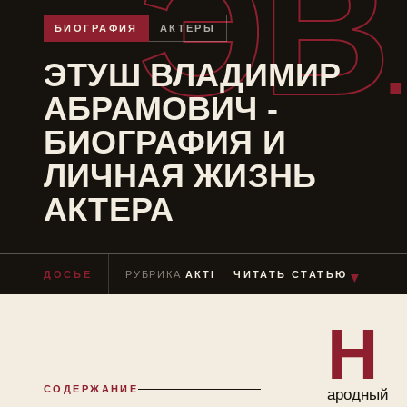
ЭВ
БИОГРАФИЯ
АКТЕРЫ
ЭТУШ ВЛАДИМИР
АБРАМОВИЧ -
БИОГРАФИЯ И
ЛИЧНАЯ ЖИЗНЬ
АКТЕРА
ДОСЬЕ
РУБРИКА
АКТЕРЫ
ЧИТАТЬ СТАТЬЮ
ЧТЕНИЕ
≈ 8 МИН
▼
Н
СОДЕРЖАНИЕ
ародный