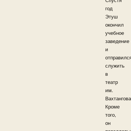
Спустя
год
Этуш
окончил
учебное
заведение
и
отправилс
служить
в
театр
им.
Вахтангова
Кроме
того,
он