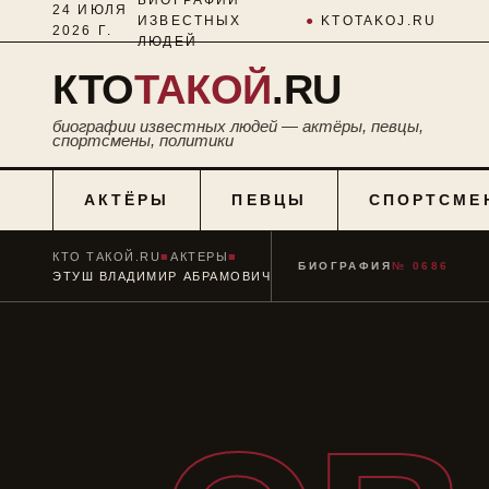
24 ИЮЛЯ
ИЗВЕСТНЫХ
●
KTOTAKOJ.RU
2026 Г.
ЛЮДЕЙ
КТО
ТАКОЙ
.RU
биографии известных людей — актёры, певцы,
спортсмены, политики
АКТЁРЫ
ПЕВЦЫ
СПОРТСМЕ
КТО ТАКОЙ.RU
■
АКТЕРЫ
■
БИОГРАФИЯ
№ 0686
ЭТУШ ВЛАДИМИР АБРАМОВИЧ