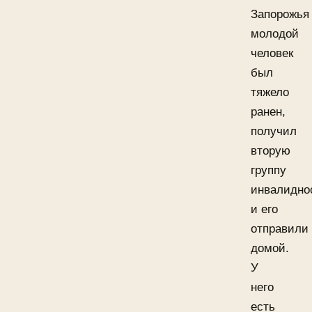
Запорожья
молодой
человек
был
тяжело
ранен,
получил
вторую
группу
инвалидно
и его
отправили
домой.
У
него
есть