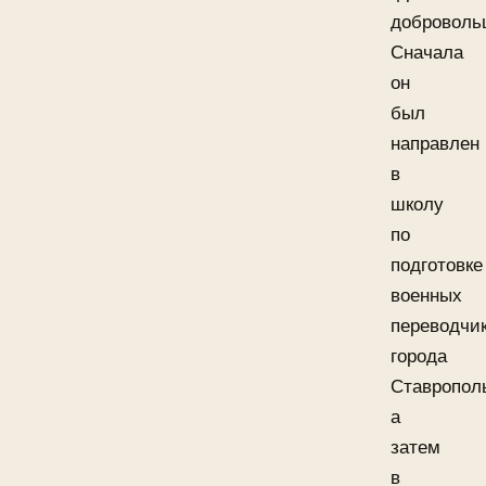
доброволь
Сначала
он
был
направлен
в
школу
по
подготовке
военных
переводчи
города
Ставропол
а
затем
в