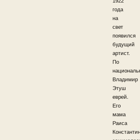
1922
года
на
свет
появился
будущий
артист.
По
националь
Владимир
Этуш
еврей.
Его
мама
Раиса
Константи