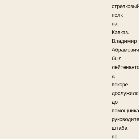
стрелковы
полк
на
Кавказ.
Владимир
Абрамович
был
лейтенант
а
вскоре
дослужилс
до
помощника
руководит
штаба
по