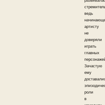
развивала
стремител
ведь
начинающ
артисту
не
доверяли
играть
главных
персонаже
Зачастую
ему
доставали
эпизодиче
роли
в