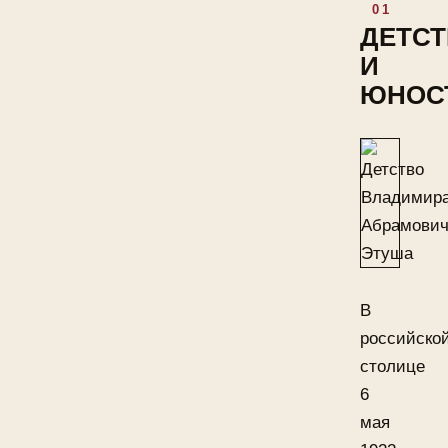
ДЕТС
И
ЮНОС
В
российско
столице
6
мая