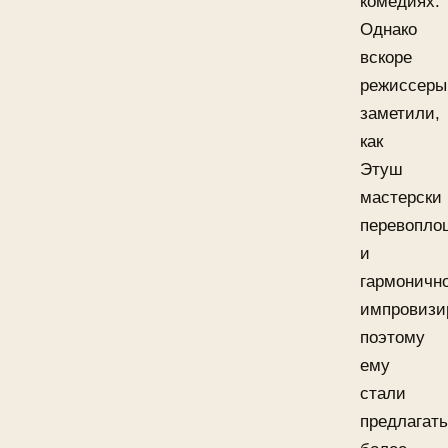
комедиях.
Однако
вскоре
режиссеры
заметили,
как
Этуш
мастерски
перевопло
и
гармоничн
импровизир
поэтому
ему
стали
предлагать