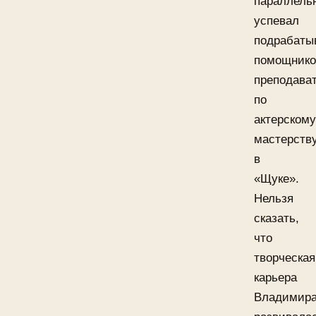
параллель
успевал
подрабаты
помощник
преподава
по
актерскому
мастерств
в
«Щуке».
Нельзя
сказать,
что
творческая
карьера
Владимир