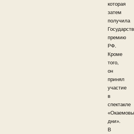
которая
затем
получила
Государст
премию
РФ.
Кроме
того,
он
принял
участие
в
спектакле
«Окаемов
дни».
В