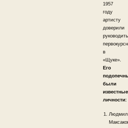
1957
году
артисту
доверили
руководит
первокурс
в
«Щуке».
Его
подопечн
были
известные
личности:
Людмил
Максако