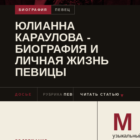
БИОГРАФИЯ
ПЕВЕЦ
ЮЛИАННА
КАРАУЛОВА -
БИОГРАФИЯ И
ЛИЧНАЯ ЖИЗНЬ
ПЕВИЦЫ
ДОСЬЕ
РУБРИКА
ПЕВЕЦ
ЧИТАТЬ СТАТЬЮ
ЧТЕНИЕ
≈ 9 МИН
▼
М
узыкальны