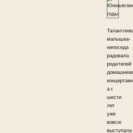
Талантлив
малышка-
непоседа
радовала
родителей
домашним
концертам
а с
шести
лет
уже
вовсю
выступала