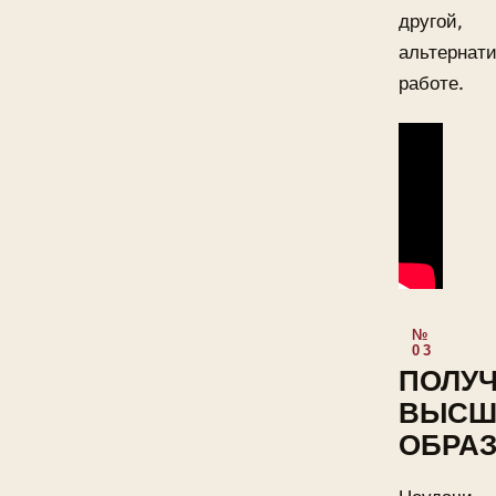
другой,
альтернат
работе.
ПОЛУ
ВЫСШ
ОБРА