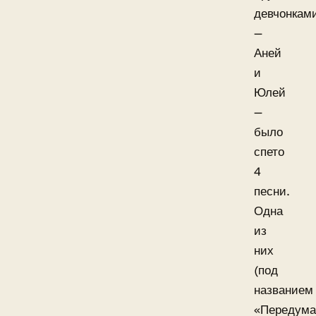
девчонкам
—
Аней
и
Юлей
—
было
спето
4
песни.
Одна
из
них
(под
названием
«Передума