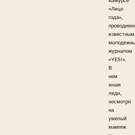
конкурсе
«Лицо
года»,
проводим
известным
молодежн
журналом
«YES!».
В
нем
юная
леди,
несмотря
на
умелый
макияж