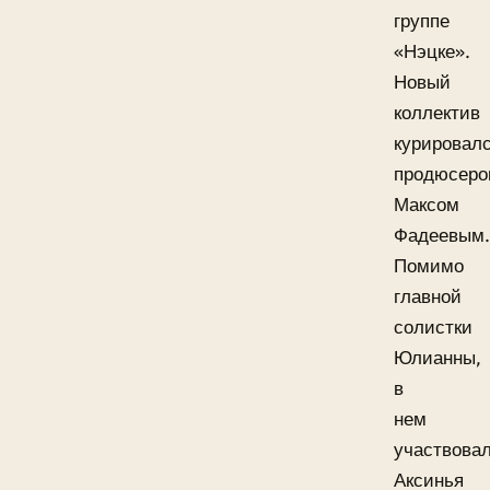
группе
«Нэцке».
Новый
коллектив
курировал
продюсер
Максом
Фадеевым.
Помимо
главной
солистки
Юлианны,
в
нем
участвова
Аксинья