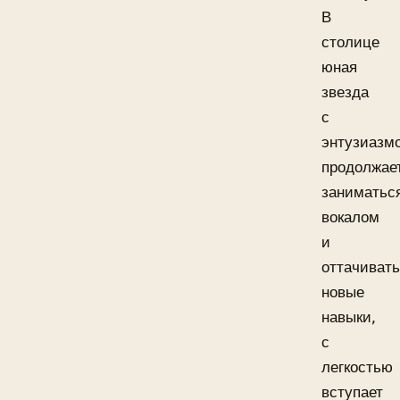
В
столице
юная
звезда
с
энтузиазм
продолжае
заниматьс
вокалом
и
оттачивать
новые
навыки,
с
легкостью
вступает