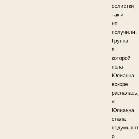
солистки
так и
не
получили.
Группа
в
которой
пела
Юлианна
вскоре
распалась,
и
Юлианна
стала
подумыват
о