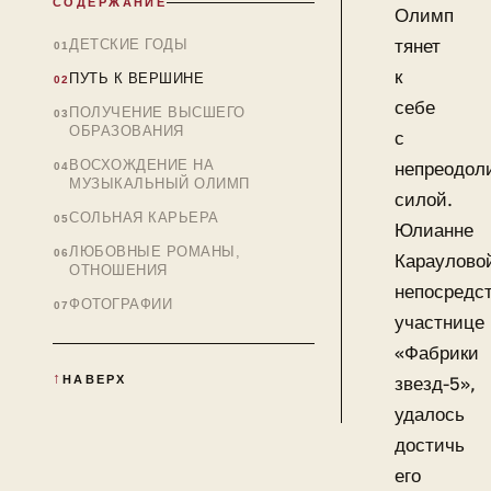
СОДЕРЖАНИЕ
Олимп
тянет
ДЕТСКИЕ ГОДЫ
к
ПУТЬ К ВЕРШИНЕ
себе
ПОЛУЧЕНИЕ ВЫСШЕГО
ОБРАЗОВАНИЯ
с
ВОСХОЖДЕНИЕ НА
непреодол
МУЗЫКАЛЬНЫЙ ОЛИМП
силой.
СОЛЬНАЯ КАРЬЕРА
Юлианне
ЛЮБОВНЫЕ РОМАНЫ,
Караулово
ОТНОШЕНИЯ
непосредс
ФОТОГРАФИИ
участнице
«Фабрики
НАВЕРХ
звезд-5»,
удалось
достичь
его