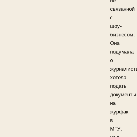
не
связанной
с
шоу-
бизнесом.
Она
подумала
о
журналист
хотела
подать
документы
на
журфак
в
МГУ,