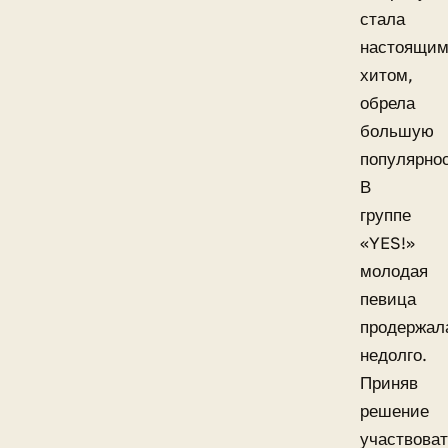
стала
настоящи
хитом,
обрела
большую
популярнос
В
группе
«YES!»
молодая
певица
продержал
недолго.
Приняв
решение
участвова