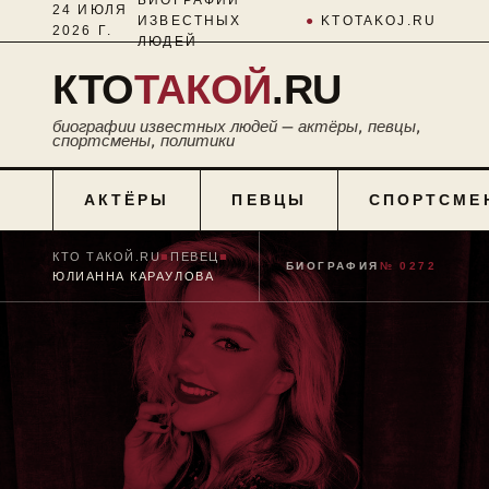
24 ИЮЛЯ
ИЗВЕСТНЫХ
●
KTOTAKOJ.RU
2026 Г.
ЛЮДЕЙ
КТО
ТАКОЙ
.RU
биографии известных людей — актёры, певцы,
спортсмены, политики
АКТЁРЫ
ПЕВЦЫ
СПОРТСМЕ
КТО ТАКОЙ.RU
■
ПЕВЕЦ
■
БИОГРАФИЯ
№ 0272
ЮЛИАННА КАРАУЛОВА