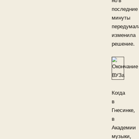
но в
последние
минуты
передумал
изменила
решение.
Когда
в
Гнесинке,
в
Академии
музыки,