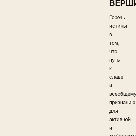
ВЕРШ
Горечь
истины
в
том,
что
путь
к
славе
и
всеобщем
признанию
для
активной
и