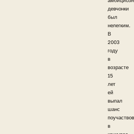
амбициозн
девчонки
был
нелегким.
В
2003
году
в
возрасте
15
лет
ей
выпал
шанс
поучаство
в