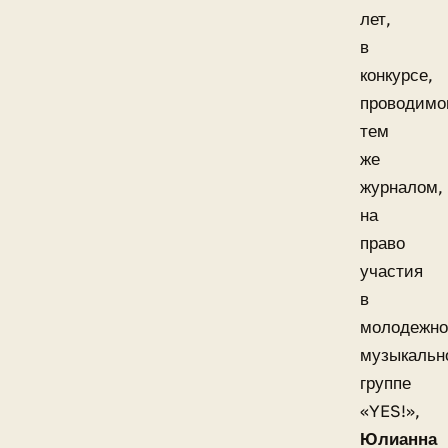
лет,
в
конкурсе,
проводим
тем
же
журналом,
на
право
участия
в
молодежн
музыкальн
группе
«YES!»,
Юлианна