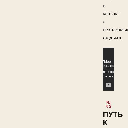
в
контакт
с
незнакомы
людьми.
ПУТЬ
К