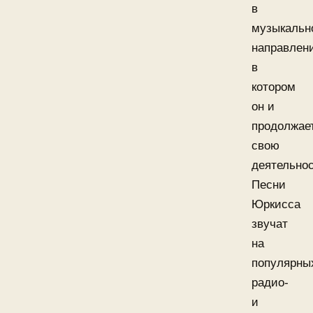
в
музыкальн
направлен
в
котором
он и
продолжае
свою
деятельнос
Песни
Юркисса
звучат
на
популярны
радио-
и