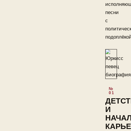
исполняю
песни
с
политичес
подоплёкой
ДЕТС
И
НАЧА
КАРЬ