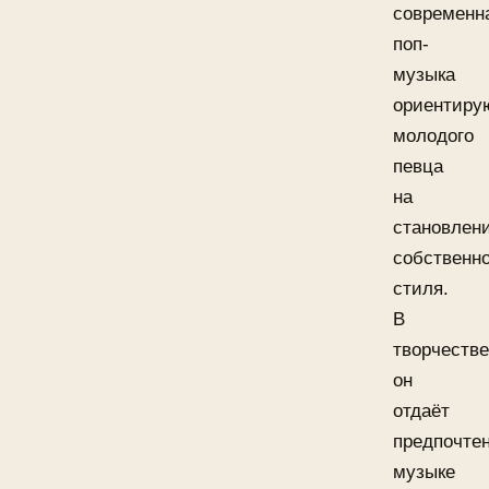
современн
поп-
музыка
ориентиру
молодого
певца
на
становлен
собственно
стиля.
В
творчестве
он
отдаёт
предпочте
музыке