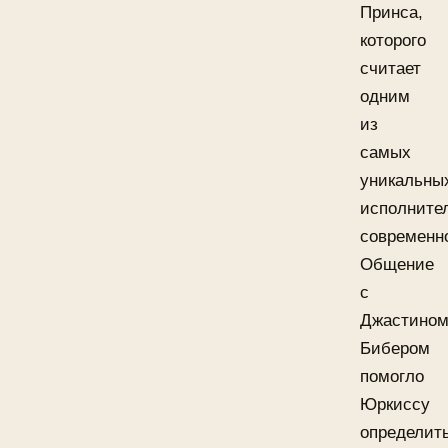
Принса,
которого
считает
одним
из
самых
уникальны
исполните
современн
Общение
с
Джастино
Бибером
помогло
Юркиссу
определит