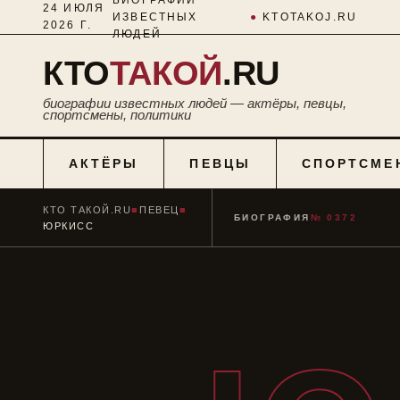
24 ИЮЛЯ
ИЗВЕСТНЫХ
●
KTOTAKOJ.RU
2026 Г.
ЛЮДЕЙ
КТО
ТАКОЙ
.RU
биографии известных людей — актёры, певцы,
спортсмены, политики
АКТЁРЫ
ПЕВЦЫ
СПОРТСМЕ
КТО ТАКОЙ.RU
■
ПЕВЕЦ
■
БИОГРАФИЯ
№ 0372
ЮРКИСС