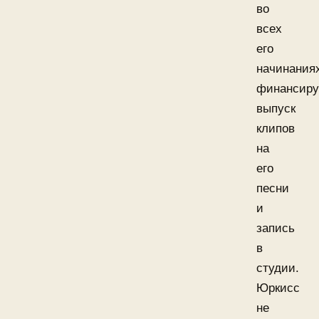
во
всех
его
начинания
финансиру
выпуск
клипов
на
его
песни
и
запись
в
студии.
Юркисс
не