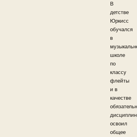
В
детстве
Юркисс
обучался
в
музыкальн
школе
по
классу
флейты
и в
качестве
обязатель
дисципли
освоил
общее