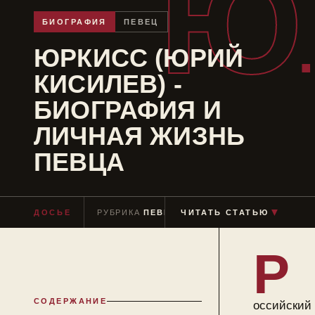
Ю
БИОГРАФИЯ
ПЕВЕЦ
ЮРКИСС (ЮРИЙ
КИСИЛЕВ) -
БИОГРАФИЯ И
ЛИЧНАЯ ЖИЗНЬ
ПЕВЦА
▼
ДОСЬЕ
РУБРИКА
ПЕВЕЦ
ЧИТАТЬ СТАТЬЮ
ЧТЕНИЕ
≈ 8 МИН
Р
СОДЕРЖАНИЕ
оссийский