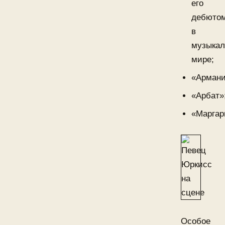
его
дебюто
в
музыка
мире;
«Армани
«Арбат»
«Маргар
Особое