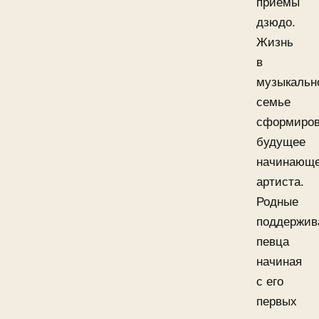
приёмы
дзюдо.
Жизнь
в
музыкальн
семье
сформиро
будущее
начинающе
артиста.
Родные
поддержив
певца
начиная
с его
первых