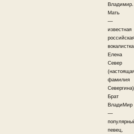
Владимир.
Мать
—
известная
российска
вокалистка
Елена
Север
(настояща
фамилия
Севергина)
Брат
ВладиМир
—
популярны
певец,