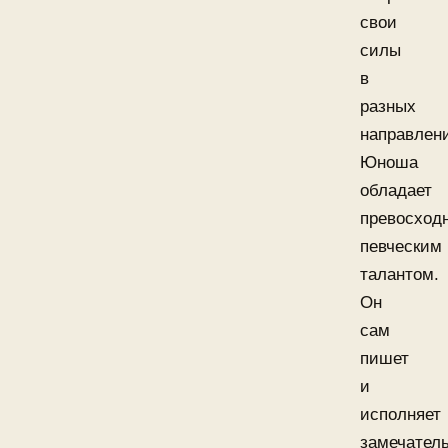
свои
силы
в
разных
направлен
Юноша
обладает
превосход
певческим
талантом.
Он
сам
пишет
и
исполняет
замечател