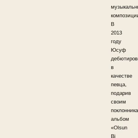
музыкальн
композици
В
2013
году
Юсуф
дебютиров
в
качестве
певца,
подарив
своим
поклонник
альбом
«Olsun
Bi