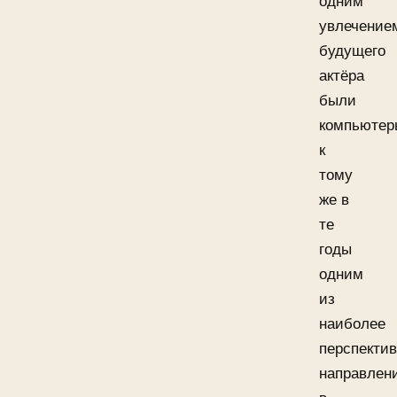
одним
увлечение
будущего
актёра
были
компьютер
к
тому
же в
те
годы
одним
из
наиболее
перспекти
направлен