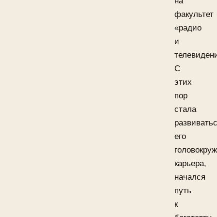
на
факультет
«радио
и
телевиден
С
этих
пор
стала
развивать
его
головокру
карьера,
начался
путь
к