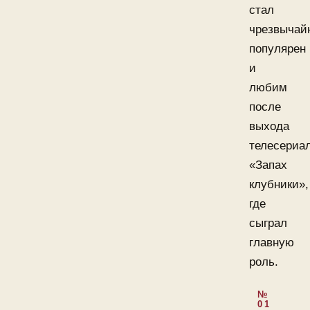
стал
чрезвычай
популярен
и
любим
после
выхода
телесериа
«Запах
клубники»,
где
сыграл
главную
роль.