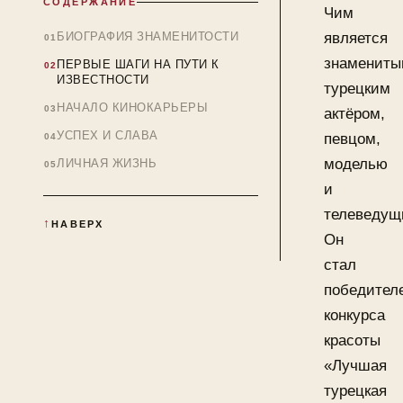
СОДЕРЖАНИЕ
Чим
БИОГРАФИЯ ЗНАМЕНИТОСТИ
является
знаменит
ПЕРВЫЕ ШАГИ НА ПУТИ К
ИЗВЕСТНОСТИ
турецким
НАЧАЛО КИНОКАРЬЕРЫ
актёром,
УСПЕХ И СЛАВА
певцом,
моделью
ЛИЧНАЯ ЖИЗНЬ
и
телеведущ
НАВЕРХ
Он
стал
победител
конкурса
красоты
«Лучшая
турецкая