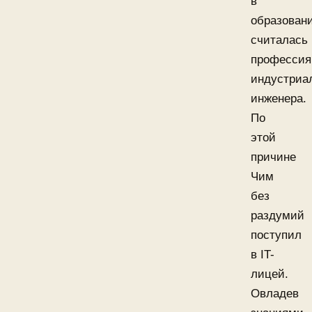
в
образован
считалась
профессия
индустриа
инженера.
По
этой
причине
Чим
без
раздумий
поступил
в IT-
лицей.
Овладев