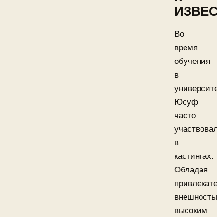
ИЗВЕ
Во
время
обучения
в
университ
Юсуф
часто
участвова
в
кастингах.
Обладая
привлекат
внешность
высоким