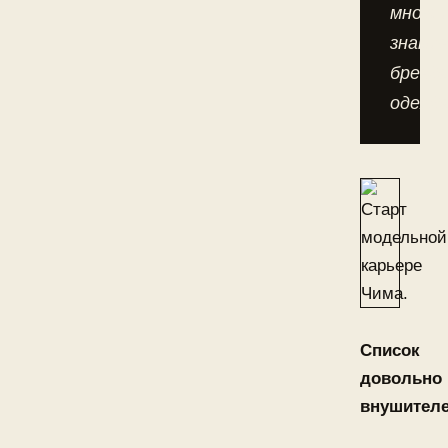
многи
знаме
бренд
одежд
Список
довольно
внушителе