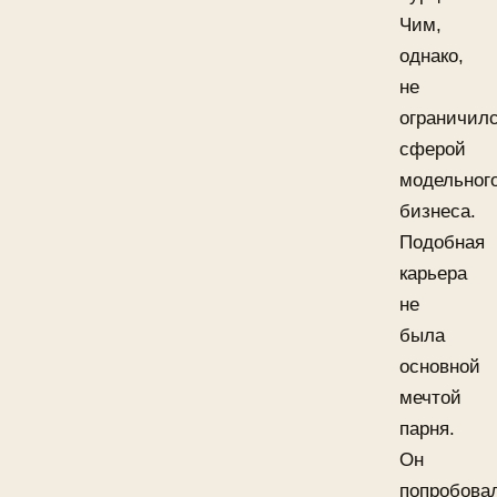
Чим,
однако,
не
ограничил
сферой
модельног
бизнеса.
Подобная
карьера
не
была
основной
мечтой
парня.
Он
попробова