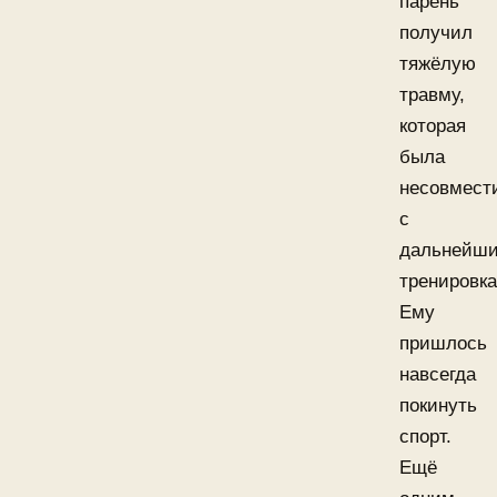
парень
получил
тяжёлую
травму,
которая
была
несовмест
с
дальнейш
тренировк
Ему
пришлось
навсегда
покинуть
спорт.
Ещё