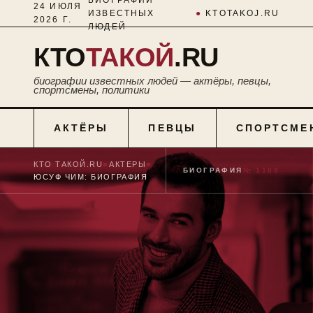
24 ИЮЛЯ
ИЗВЕСТНЫХ
●
KTOTAKOJ.RU
2026 Г.
ЛЮДЕЙ
КТО
ТАКОЙ
.RU
биографии известных людей — актёры, певцы,
спортсмены, политики
АКТЁРЫ
ПЕВЦЫ
СПОРТСМЕ
КТО ТАКОЙ.RU
■
АКТЕРЫ
■
БИОГРАФИЯ
№ 1109
ЮСУФ ЧИМ: БИОГРАФИЯ