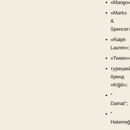
«Mango»
«Marks
&
Spencer
«Ralph
Lauren»;
«Tween»
турецки
бренд
«Kiğili»;
“
Damat“;
“
Hatemoğl