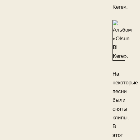
Kere».
На
некоторые
песни
были
сняты
клипы.
В
этот