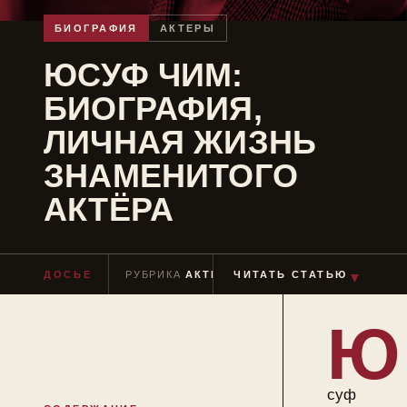
БИОГРАФИЯ
АКТЕРЫ
ЮСУФ ЧИМ:
БИОГРАФИЯ,
ЛИЧНАЯ ЖИЗНЬ
ЗНАМЕНИТОГО
АКТЁРА
ДОСЬЕ
РУБРИКА
АКТЕРЫ
ЧИТАТЬ СТАТЬЮ
ЧТЕНИЕ
≈ 6 МИН
▼
Ю
суф