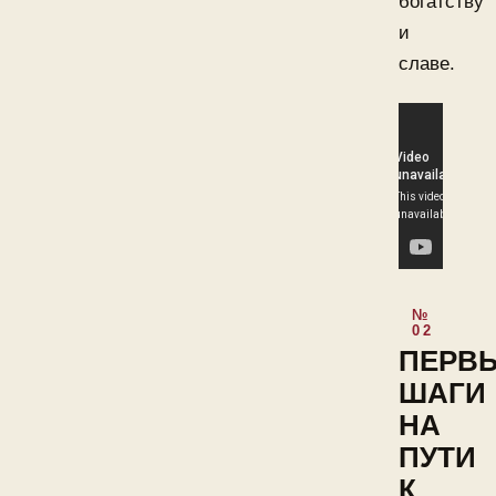
богатству
и
славе.
ПЕРВ
ШАГИ
НА
ПУТИ
К