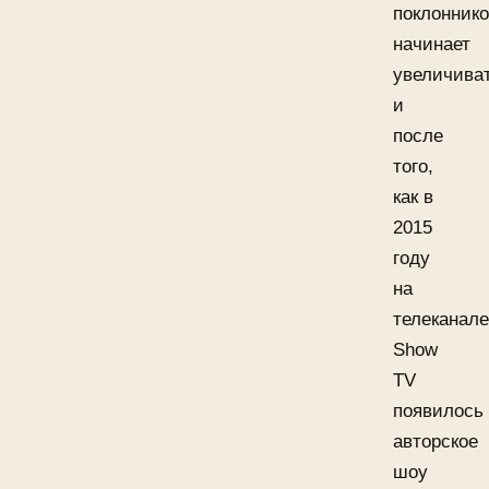
поклонник
начинает
увеличива
и
после
того,
как в
2015
году
на
телеканале
Show
TV
появилось
авторское
шоу