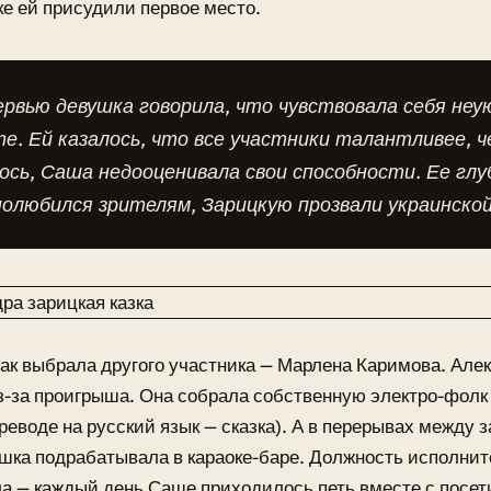
е ей присудили первое место.
рвью девушка говорила, что чувствовала себя неу
е. Ей казалось, что все участники талантливее, ч
ось, Саша недооценивала свои способности. Ее глу
полюбился зрителям, Зарицкую прозвали украинской
ак выбрала другого участника — Марлена Каримова. Але
з-за проигрыша. Она собрала собственную электро-фолк
переводе на русский язык — сказка). А в перерывах между
шка подрабатывала в караоке-баре. Должность исполнит
 — каждый день Саше приходилось петь вместе с посет