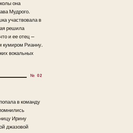
школы она
ава Мудрого.
шка участвовала в
кая решила
что и ее отец —
м кумиром Рианну.
оких вокальных
 попала в команду
апомнились
рницу Ирину
ной джазовой