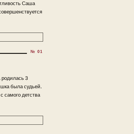
нтливость Саша
 совершенствуется
а родилась 3
ушка была судьей.
с самого детства