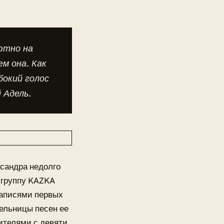
ютно на
ем она. Как
бокий голос
 Адель.
ксандра недолго
 группу KAZKA
 записями первых
ельницы песен ее
ителями с девяти