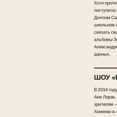
Хотя проти
поступила
Диплом Саш
школьном с
связать св
альбомы Зе
Александре
данных.
ШОУ «
В 2014 год
Ани Лорак.
зрителям —
Хоменко в 