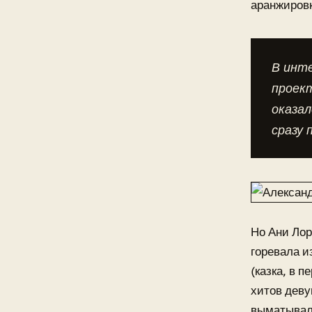
аранжировк
В инте
проект
оказал
сразу 
Но Ани Лор
горевала и
(казка, в 
хитов деву
выматывала