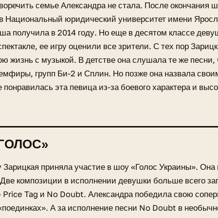
воречить семье Александра не стала. После окончания 
 в Национальный юридический университет имени Яросл
а получила в 2014 году. Но еще в десятом классе деву
пектакле, ее игру оценили все зрители. С тех пор Зариц
ою жизнь с музыкой. В детстве она слушала те же песни, 
мфиры, групп Би-2 и Сплин. Но позже она назвала свои
 понравилась эта певица из-за боевого характера и выс
ГОЛОС»
у Зарицкая приняла участие в шоу «Голос Украины». Она
 Две композиции в исполнении девушки больше всего з
 Price Tag и No Doubt. Александра победила свою сопе
«поединках». А за исполнение песни No Doubt в необыч