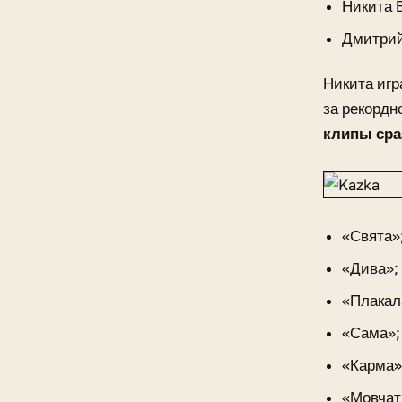
Никита 
Дмитрий
Никита игр
за рекордн
клипы сра
«Свята»
«Дива»;
«Плакал
«Сама»;
«Карма»
«Мовчат