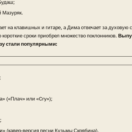
Будаш;
 Мазуряк.
ает на клавишных и гитаре, а Дима отвечает за духовую 
о короткие сроки приобрел множество поклонников.
Выпу
зу стали популярными:
;
а» («Плач» или «Cry»);
;
и» (кавер-версия песни Кузьмы Скрябина).