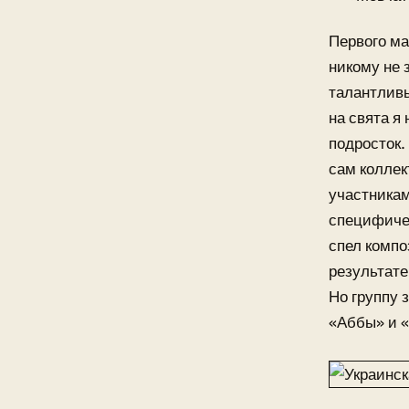
Первого ма
никому не 
талантливы
на свята я
подросток.
сам коллек
участникам
специфичес
спел компо
результате
Но группу 
«Аббы» и «