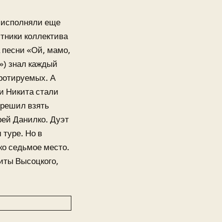
е исполняли еще
стники коллектива
 песни «Ой, мамо,
й») знал каждый
 ротируемых. А
и Никита стали
 решил взять
ей Данилко. Дуэт
 туре. Но в
ко седьмое место.
хиты Высоцкого,