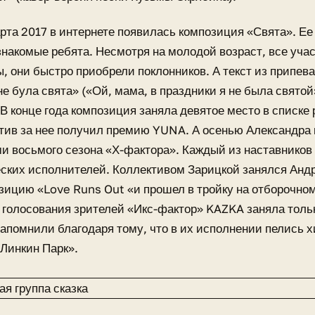
рта 2017 в интернете появилась композиция «Свята». Е
знакомые ребята. Несмотря на молодой возраст, все уча
, они быстро приобрели поклонников. А текст из припева
 не була свята» («Ой, мама, в праздники я не была свято
 В конце года композиция заняла девятое место в списке
тив за нее получил премию YUNA. А осенью Александра 
и восьмого сезона «Х-фактора». Каждый из наставников
ких исполнителей. Коллективом Зарицкой занялся Андр
зицию «Love Runs Out «и прошел в тройку на отборочном
 голосования зрителей «Икс-фактор» KAZKA заняла толь
запомнили благодаря тому, что в их исполнении пелись 
Линкин Парк».