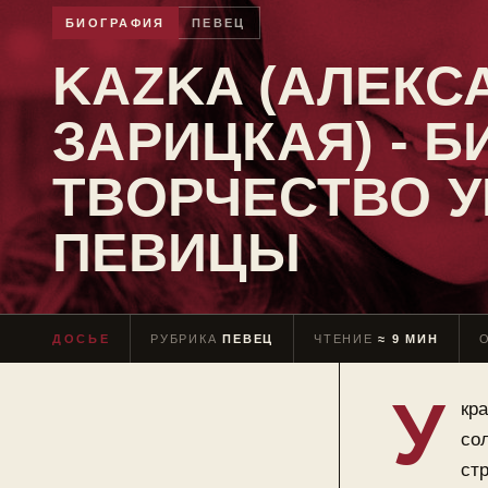
БИОГРАФИЯ
ПЕВЕЦ
KAZKA (АЛЕКС
ЗАРИЦКАЯ) - 
ТВОРЧЕСТВО 
ПЕВИЦЫ
ДОСЬЕ
РУБРИКА
ПЕВЕЦ
ЧТЕНИЕ
≈ 9 МИН
У
кра
со
стр