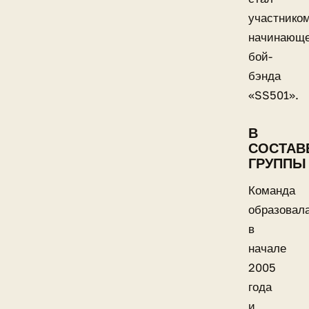
участнико
начинающе
бой-
бэнда
«SS501».
В
СОСТАВ
ГРУППЫ
Команда
образовал
в
начале
2005
года
и