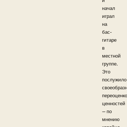
и
начал
играл
на
бас-
гитаре
в
местной
группе.
Это
послужило
своеобраз
переоценк
ценностей
— по
мнению