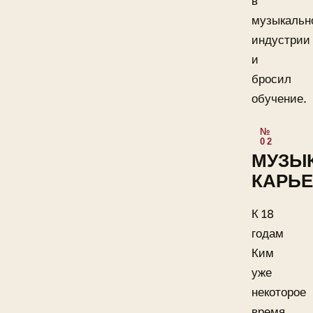
в
музыкальн
индустрии
и
бросил
обучение.
МУЗЫ
КАРЬЕ
К 18
годам
Ким
уже
некоторое
время