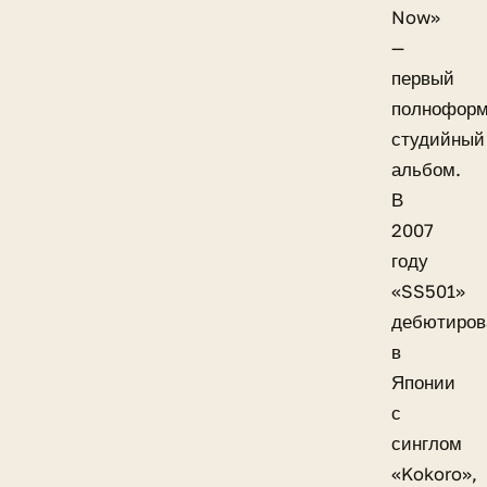
Now»
—
первый
полнофор
студийный
альбом.
В
2007
году
«SS501»
дебютиров
в
Японии
с
синглом
«Kokoro»,