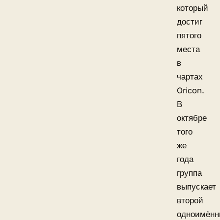
который
достиг
пятого
места
в
чартах
Oricon.
В
октябре
того
же
года
группа
выпускает
второй
одноимён