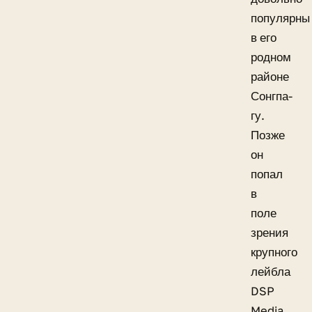
популярны
в его
родном
районе
Сонгпа-
гу.
Позже
он
попал
в
поле
зрения
крупного
лейбла
DSP
Media