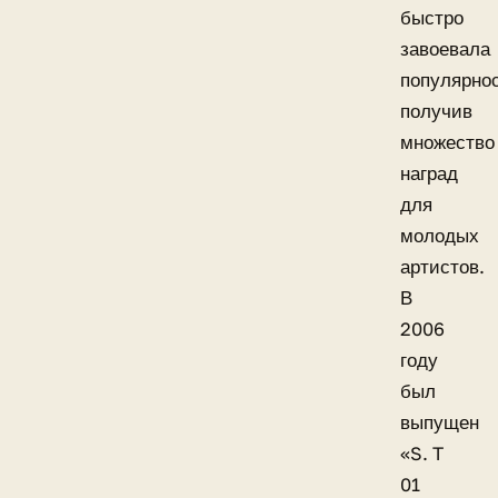
быстро
завоевала
популярнос
получив
множество
наград
для
молодых
артистов.
В
2006
году
был
выпущен
«S. T
01