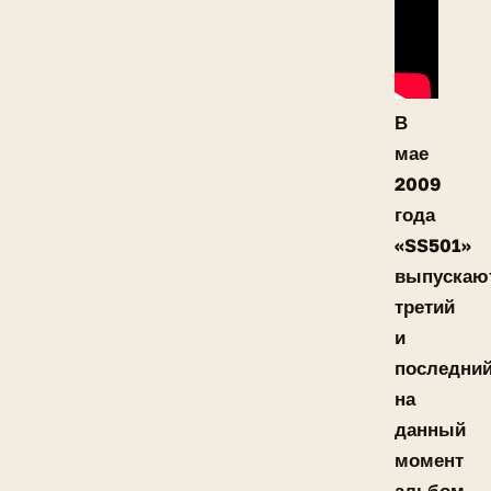
В
мае
2009
года
«SS501»
выпускаю
третий
и
последни
на
данный
момент