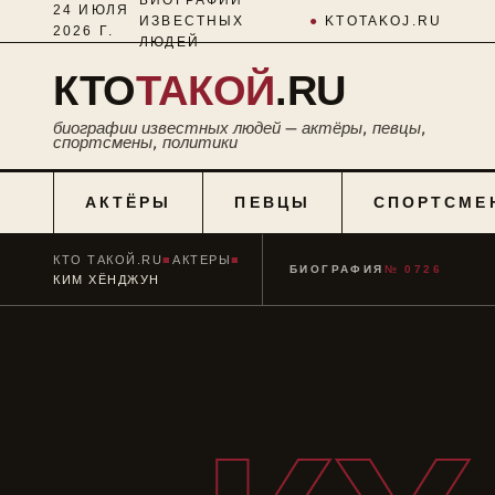
24 ИЮЛЯ
ИЗВЕСТНЫХ
●
KTOTAKOJ.RU
2026 Г.
ЛЮДЕЙ
КТО
ТАКОЙ
.RU
биографии известных людей — актёры, певцы,
спортсмены, политики
АКТЁРЫ
ПЕВЦЫ
СПОРТСМЕ
КТО ТАКОЙ.RU
■
АКТЕРЫ
■
БИОГРАФИЯ
№ 0726
КИМ ХЁНДЖУН