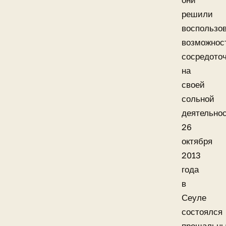
они
решили
воспользо
возможнос
сосредото
на
своей
сольной
деятельнос
26
октября
2013
года
в
Сеуле
состоялся