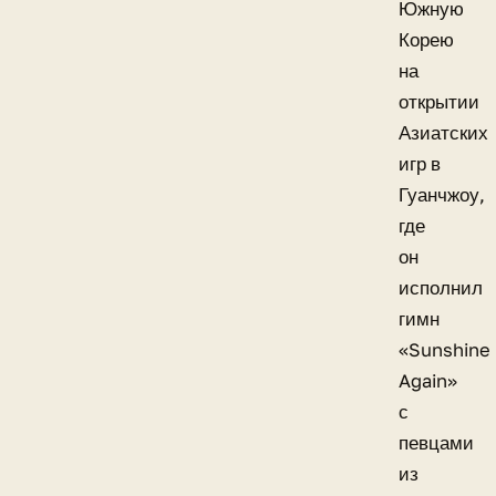
Южную
Корею
на
открытии
Азиатских
игр в
Гуанчжоу,
где
он
исполнил
гимн
«Sunshine
Again»
с
певцами
из