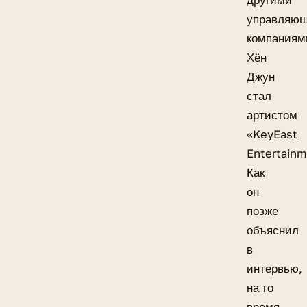
другими
управляю
компаниям
Хён
Джун
стал
артистом
«KeyEast
Entertainm
Как
он
позже
объяснил
в
интервью,
на то