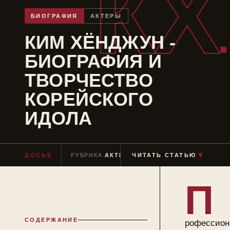
КХ
БИОГРАФИЯ
АКТЕРЫ
КИМ ХЁНДЖУН -
БИОГРАФИЯ И
ТВОРЧЕСТВО
КОРЕЙСКОГО
ИДОЛА
▼
ДОСЬЕ
РУБРИКА
АКТЕРЫ
ЧИТАТЬ СТАТЬЮ
ЧТЕНИЕ
≈ 9 МИН
П
СОДЕРЖАНИЕ
рофессион