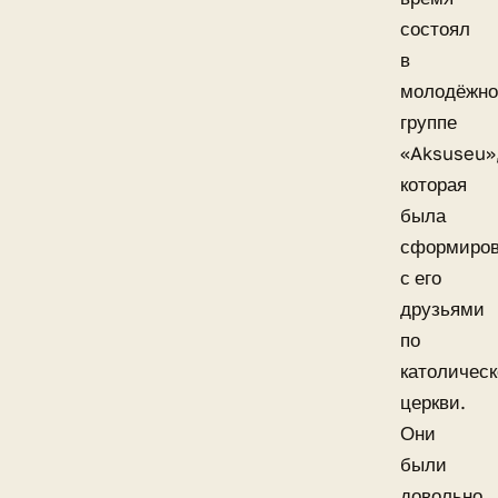
состоял
в
молодёжн
группе
«Aksuseu»
которая
была
сформиров
с его
друзьями
по
католичес
церкви.
Они
были
довольно