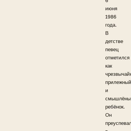
6
июня
1986
года.
В
детстве
певец
отметился
как
чрезвычай
прилежны
и
смышлёны
ребёнок.
Он
преуспева