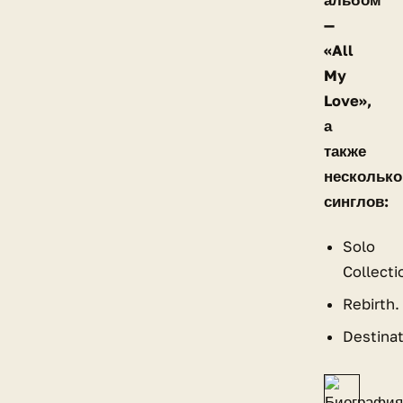
альбом
—
«All
My
Love»,
а
также
несколько
синглов:
Solo
Collecti
Rebirth.
Destinat