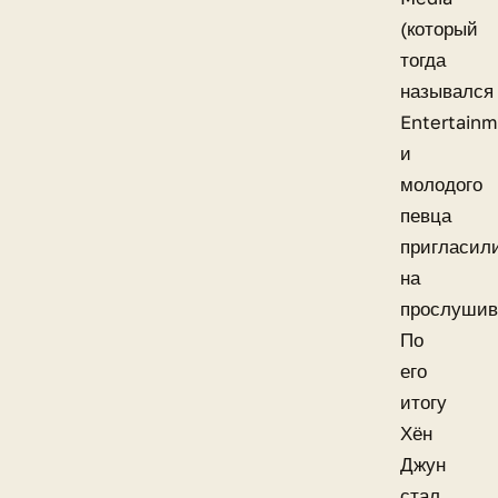
(который
тогда
назывался
Entertainm
и
молодого
певца
пригласил
на
прослушив
По
его
итогу
Хён
Джун
стал