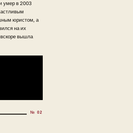
и умер в 2003
счастливым
шным юристом, а
зился на их
ь вскоре вышла