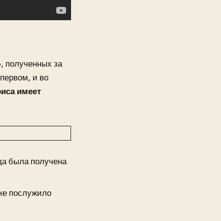
, полученных за
первом, и во
риса имеет
ада была получена
же послужило