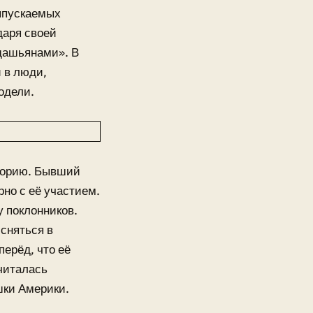
выпускаемых
даря своей
рдашьянами». В
 в люди,
одели.
сторию. Бывший
но с её участием.
у поклонников.
сняться в
ерёд, что её
читалась
шки Америки.