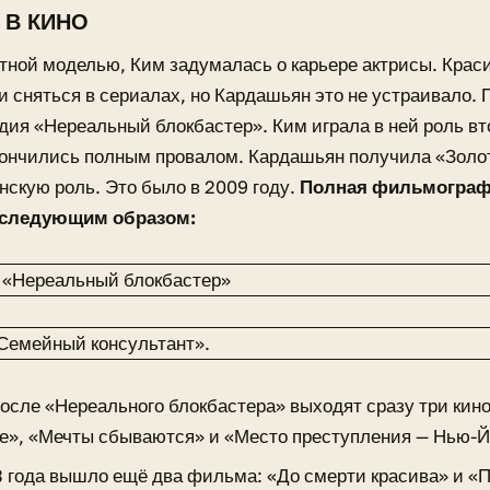
 В КИНО
тной моделью, Ким задумалась о карьере актрисы. Кра
 сняться в сериалах, но Кардашьян это не устраивало. 
дия «Нереальный блокбастер». Ким играла в ней роль вт
кончились полным провалом. Кардашьян получила «Золо
скую роль. Это было в 2009 году.
Полная фильмограф
 следующим образом:
после «Нереального блокбастера» выходят сразу три кин
е», «Мечты сбываются» и «Место преступления — Нью-Й
3 года вышло ещё два фильма: «До смерти красива» и «