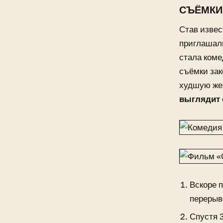
СЪЁМКИ
Став извес
приглашали
стала коме
съёмки за
худшую жен
выглядит
Вскоре 
перерыв
Спустя 