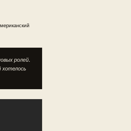
.
Американский
новых ролей.
й хотелось