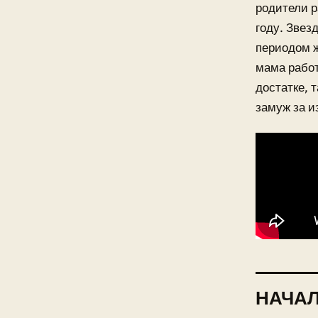
родители р
году. Звез
периодом ж
мама работ
достатке, 
замуж за и
НАЧА