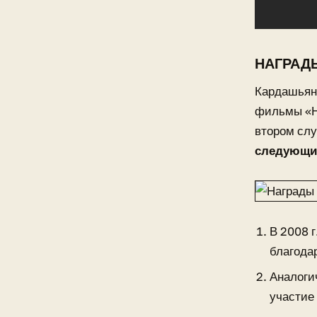
НАГРАД
Кардашьян 
фильмы «Не
втором слу
следующие
В 2008 
благода
Аналоги
участие