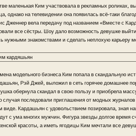
тве маленькая Ким участвовала в рекламных роликах, 
а, однако на телевидении она появилась всё-таки благо
ис Дженнер вела передачу под названием «Вместе с Ка
овали все сёстры. Шоу дало возможность девушке выйти
ь нужными знакомствами и сделать неплохую карьеру м
мена модельного бизнеса Ким попала в скандальную и
дашьян, Рэй Джей, выложил в сеть горячее домашнее пор
ушка обернула скандал в свою пользу и приобрела масс
о случая последовали приглашения от модных журналов 
 виде. Кардашьян с удовольствием позировала, зная нап
ут с ума многих мужчин. Фигура звезды долгое время с
енской красоты, а иметь ягодицы Ким мечтали все деву