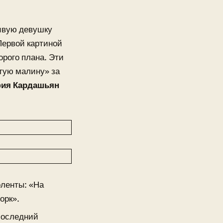
сивую девушку
Первой картиной
орого плана. Эти
тую малину» за
ия Кардашьян
оленты: «На
орк».
Последний