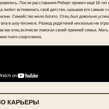
азвелись. После расставания Роберт прожил ещё 16 лет 
да любит вспоминать своё детство, называя его самым 
изни. Семейство жило богато. Отец был довольно успе
ала в шоу-бизнесе. Развод родителей нисколько не отра
так как отец всячески помогал своей прежней семье. Мат
звестного спортсмена.
ЛО КАРЬЕРЫ