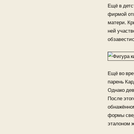
Ещё в детс
фирмой отц
матери. Кр
ней участв
обзавестис
Ещё во вре
парень Кар
Однако дев
После этог
обнажённом
формы свед
эталоном ж