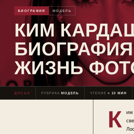
БИОГРАФИЯ
МОДЕЛЬ
КИМ КАРДАШ
БИОГРАФИЯ
ЖИЗНЬ ФОТ
ДОСЬЕ
РУБРИКА
МОДЕЛЬ
ЧТЕНИЕ
≈ 10 МИН
К
им 
све
Ло