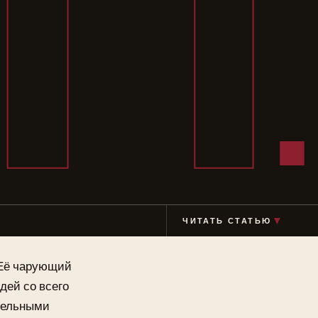
КП
ЧИТАТЬ СТАТЬЮ
▼
 Её чарующий
дей со всего
ительными