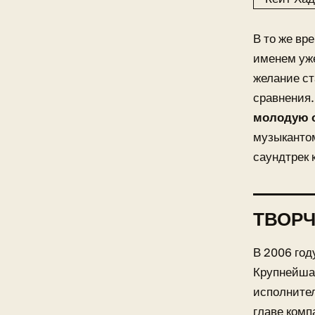
В то же вр
именем уже
желание ст
сравнения
молодую о
музыкантом
саундтрек
ТВОРЧ
В 2006 год
Крупнейшая
исполнител
главе комп