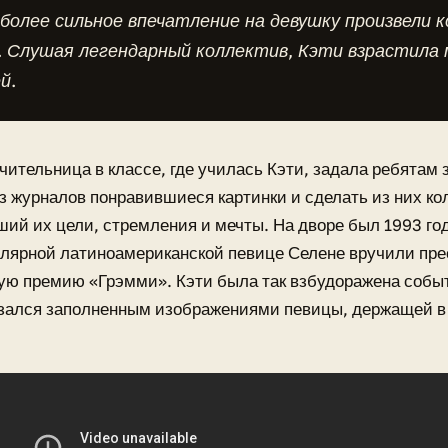
более сильное впечатление на девушку произвели 
. Слушая легендарный коллектив, Кэти взрастила
й.
ительница в классе, где училась Кэти, задала ребятам 
з журналов понравившиеся картинки и сделать из них ко
ий их цели, стремления и мечты. На дворе был 1993 год
улярной латиноамериканской певице Селене вручили пр
ю премию «Грэмми». Кэти была так взбудоражена событ
зался заполненным изображениями певицы, держащей в