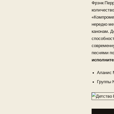
Фрэнк Перр
количество
«Компроме
нередко ме
канонам. Д
способност
современну
песнями п
исполните
Аланис 
Группы N