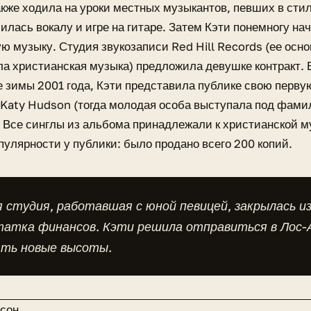
акже ходила на уроки местных музыкантов, певших в стил
илась вокалу и игре на гитаре. Затем Кэти понемногу на
ю музыку. Студия звукозаписи Red Hill Records (ее ос
а христианская музыка) предложила девушке контракт.
це зимы 2001 года, Кэти представила публике свою перву
Katy Hudson (тогда молодая особа выступала под фами
 Все синглы из альбома принадлежали к христианской м
пулярности у публики: было продано всего 200 копий.
 студия, работавшая с юной певицей, закрылась из
татка финансов. Кэти решила отправиться в Лос-
ять новые высоты.