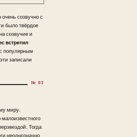
 очень созвучно с
ти было твёрдое
на созвучие и
с встретил
 с популярным
Кэти записали
му миру.
о малоизвестного
ерзвездой. Тогда
еги неоднозначно