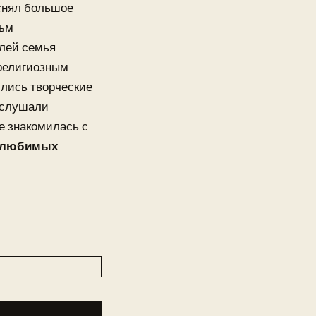
 снял большое
льм
лей семья
 религиозным
ились творческие
и слушали
е знакомилась с
 любимых