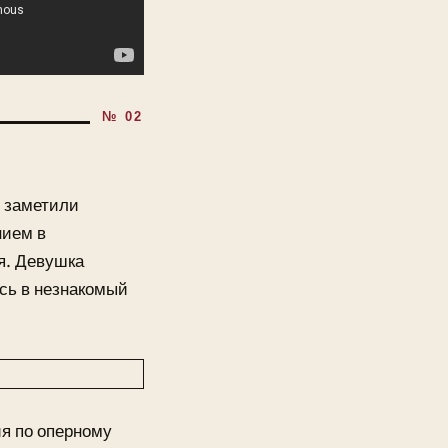
ё заметили
нием в
я. Девушка
сь в незнакомый
ия по оперному