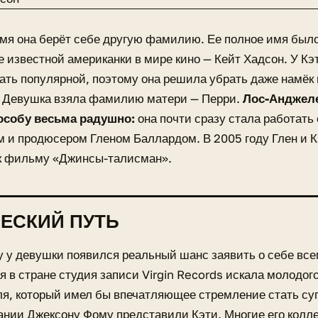
емя она берёт себе другую фамилию. Ее полное имя было
 известной американки в мире кино — Кейт Хадсон. У Кэ
ать популярной, поэтому она решила убрать даже намёк 
. Девушка взяла фамилию матери — Перри.
Лос-Анджеле
собу весьма радушно:
она почти сразу стала работать
 и продюсером Гленом Баллардом. В 2005 году Глен и 
 к фильму «Джинсы-талисман».
ЕСКИЙ ПУТЬ
у у девушки появился реальный шанс заявить о себе все
 в стране студия записи Virgin Records искала молодог
я, который имел бы впечатляющее стремление стать суп
ании Джексону Фому представили Кэти. Многие его колл