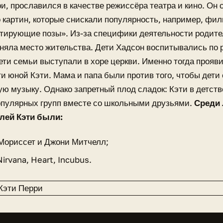
и, прославился в качестве режиссёра театра и кино. Он
 картин, которые снискали популярность, например, фи
тирующие позы». Из-за специфики деятельности родите
няла место жительства. Дети Хадсон воспитывались по
ети семьи выступали в хоре церкви. Именно тогда прояв
и юной Кэти. Мама и папа были против того, чтобы дет
ю музыку. Однако запретный плод сладок: Кэти в детств
опулярных групп вместе со школьными друзьями.
Среди
лей Кэти были:
Мориссет и Джони Митчелл;
irvana, Heart, Incubus.