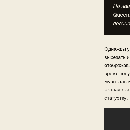
Но наи
Queen
певице
Однажды уч
вырезать и
отображавш
время поп
музыкальну
коллаж ока
статуэтку.