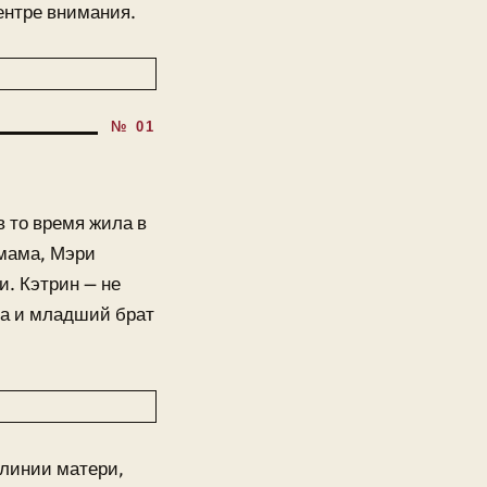
ентре внимания.
в то время жила в
 мама, Мэри
и. Кэтрин — не
ла и младший брат
 линии матери,