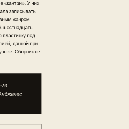
е «кантри». У них
чала записывать
новным жанром
 В шестнадцать
ю пластинку под
лией, данной при
узыке. Сборник не
-за
Анджелес