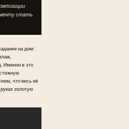
композиции
 мечту стать
задание на дом:
ллаж,
. Именно в это
естижную
ием, что весь её
 руках золотую