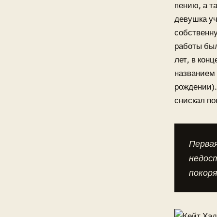
пению, а т
девушка уч
собственну
работы был
лет, в кон
названием 
рождении).
снискал по
Первая
недос
покор