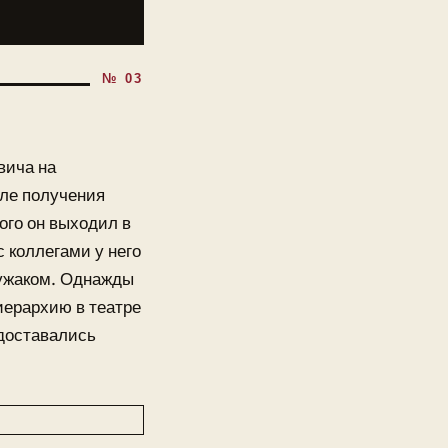
вича на
сле получения
ого он выходил в
с коллегами у него
чужаком. Однажды
иерархию в театре
 доставались