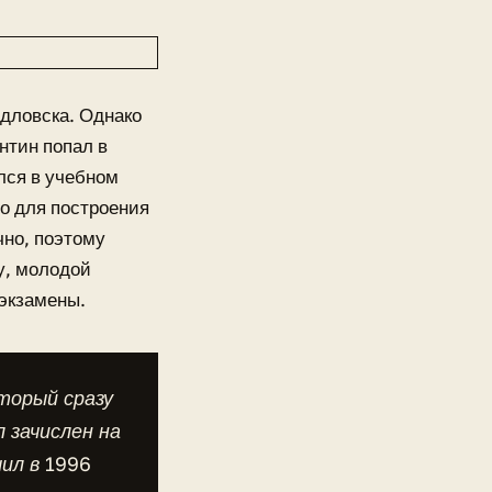
дловска. Однако
нтин попал в
лся в учебном
о для построения
чно, поэтому
у, молодой
 экзамены.
торый сразу
 зачислен на
ил в 1996