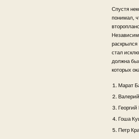
Спустя нек
понимал, ч
второплано
Независимы
раскрылся 
стал исклю
должна был
которых о
Марат Б
Валерий
Георгий
Гоша Ку
Петр Кр