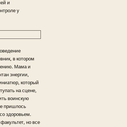
лей и
онтроле у
поведение
вник, в котором
дению. Мама и
тан энергии,
миниатюр, который
тупать на сцене,
ить воинскую
ре пришлось
со здоровьем.
факультет, но все