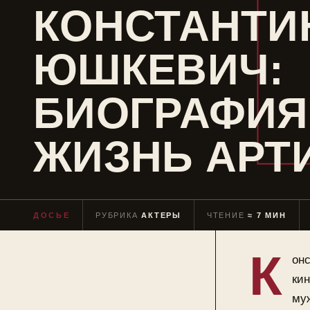
КОНСТАНТИ
ЮШКЕВИЧ:
БИОГРАФИЯ
ЖИЗНЬ АРТ
ДОСЬЕ
РУБРИКА
АКТЕРЫ
ЧТЕНИЕ
≈ 7 МИН
К
онс
кин
муж