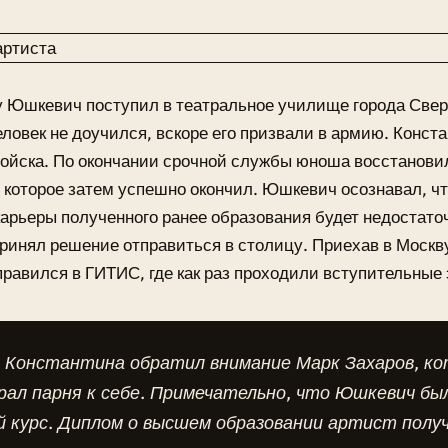
у Юшкевич поступил в театральное училище города Свер
ловек не доучился, вскоре его призвали в армию. Конста
ойска. По окончании срочной службы юноша восстанови
 которое затем успешно окончил. Юшкевич осознавал, чт
карьеры полученного ранее образования будет недостато
принял решение отправиться в столицу. Приехав в Москв
правился в ГИТИС, где как раз проходили вступительные
 Константина обратил внимание Марк Захаров, ко
рал парня к себе. Примечательно, что Юшкевич был
 курс. Диплом о высшем образовании артист получ