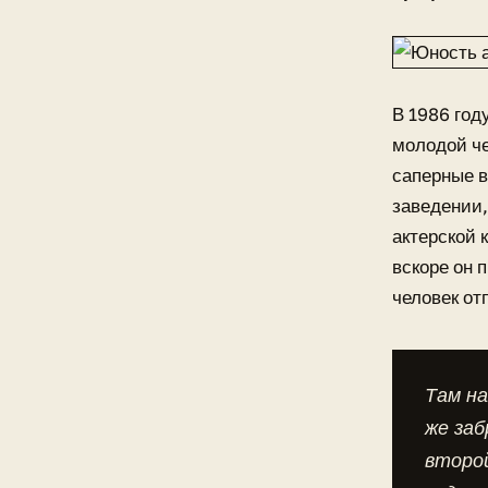
В 1986 год
молодой че
саперные в
заведении,
актерской 
вскоре он 
человек от
Там на
же заб
второй