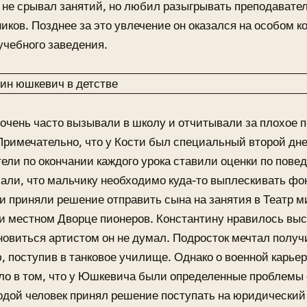
 не срывал занятий, но любил разыгрывать преподавате
иков. Позднее за это увлечение он оказался на особом к
учебного заведения.
очень часто вызывали в школу и отчитывали за плохое 
Примечательно, что у Кости был специальный второй дне
ели по окончании каждого урока ставили оценки по пове
али, что мальчику необходимо куда-то выплескивать фон
и приняли решение отправить сына на занятия в Театр 
и местном Дворце пионеров. Константину нравилось выс
новиться артистом он не думал. Подросток мечтал получ
 поступив в танковое училище. Однако о военной карье
ло в том, что у Юшкевича были определенные проблемы 
дой человек принял решение поступать на юридический 