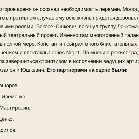
оторое время он осознал необходимость перемен. Молод
то в противном случае ему всю жизнь придется довольс
выми ролями. Вскоре Юшкевич покинул труппу Ленкома 
й театральный проект. Именно там многогранный талан
в полной мере. Константин сыграл много блистательных
чением и спектакль Ladies Night. По мнению режиссера,
а завершиться стриптизом в исполнении ведущих артис
казался и Юшкевич.
Его партнерами на сцене были:
ашаров.
 Яременко.
 Мартиросян.
ценко.
асилов.