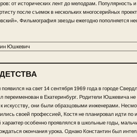
ров: от исторических лент до мелодрам. Популярность 
ртисту после съемок в нескольких многосерийных проект
вский». Фильмография звезды ежегодно пополняется н
ДЕТСТВА
 появился на свет 14 сентября 1969 года в городе Сверд
л переименован в Екатеринбург. Родители Юшкевича не 
к искусству, они были образцовыми инженерами. Несмот
дились своей профессией, Костя не планировал идти по 
 характер особенно проявлялся в школьные годы, мальчи
ождаться окончания урока. Однако Константин был интел