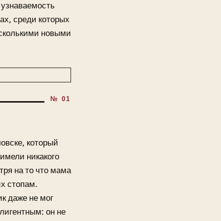
и узнаваемость
ах, среди которых
есколькими новыми
ловске, который
имели никакого
ря на то что мама
их стопам.
к даже не мог
лигентным: он не