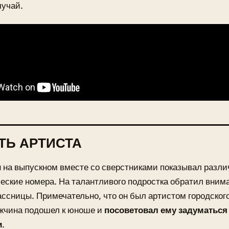
лучай.
ТЬ АРТИСТА
 на выпускном вместе со сверстниками показывал разл
ские номера. На талантливого подростка обратил вним
ассницы. Примечательно, что он был артистом городског
ужчина подошел к юноше и
посоветовал ему задуматься
и
.