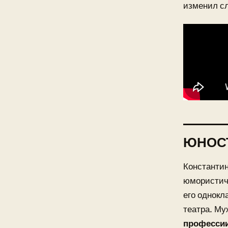
изменил с
ЮНОС
Константин
юмористиче
его однокл
театра. М
професси