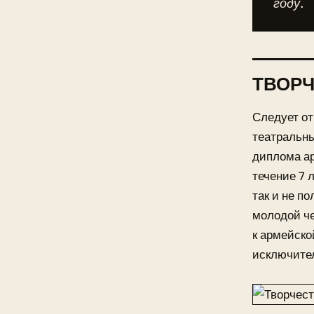
году.
ТВОРЧ
Следует от
театральны
диплома ар
течение 7 
так и не п
молодой че
к армейско
исключите