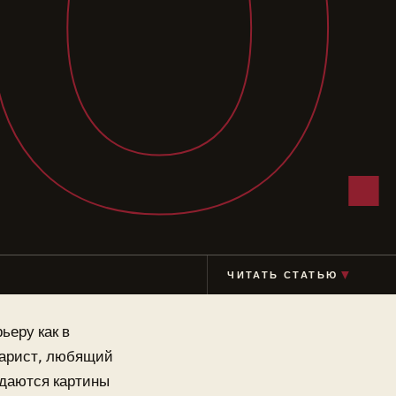
Ю
▼
ЧИТАТЬ СТАТЬЮ
ьеру как в
енарист, любящий
 даются картины