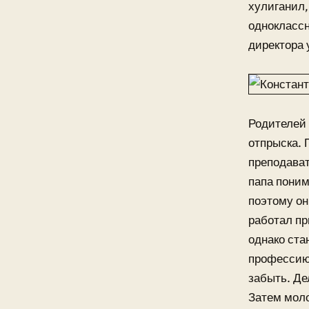
хулиганил,
одноклассн
директора 
Родителей 
отпрыска. 
преподават
папа поним
поэтому он
работал пр
однако ста
профессию,
забыть. Де
Затем моло