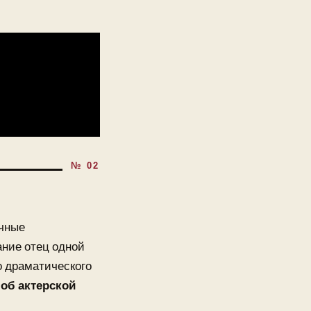
ичные
ание отец одной
о драматического
 об актерской