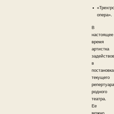
«Трехгр
опера».
В
настоящее
время
артистка
задейство
в
постановка
текущего
репертуар
родного
театра.
Ее
можно