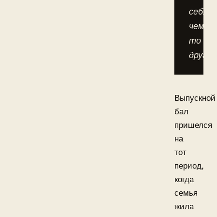
себя
чему-
то
другом
Выпускной
бал
пришелся
на
тот
период,
когда
семья
жила