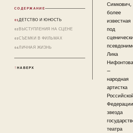
Симкович,
СОДЕРЖАНИЕ
более
ДЕТСТВО И ЮНОСТЬ
известная
под
ВЫСТУПЛЕНИЯ НА СЦЕНЕ
сценическ
СЪЕМКИ В ФИЛЬМАХ
псевдоним
ЛИЧНАЯ ЖИЗНЬ
Лика
Нифонтова
НАВЕРХ
—
народная
артистка
Российско
Федерации
звезда
государств
театра