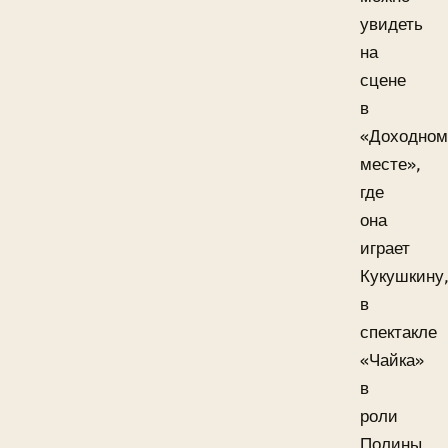
увидеть
на
сцене
в
«Доходном
месте»,
где
она
играет
Кукушкину
в
спектакле
«Чайка»
в
роли
Полины