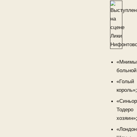
«Мнимы
больной
«Голый
король»
«Синьо
Тодеро
хозяин»
«Лондон