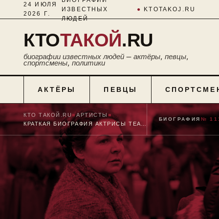
24 ИЮЛЯ
ИЗВЕСТНЫХ
●
KTOTAKOJ.RU
2026 Г.
ЛЮДЕЙ
КТО
ТАКОЙ
.RU
биографии известных людей — актёры, певцы,
спортсмены, политики
АКТЁРЫ
ПЕВЦЫ
СПОРТСМЕ
КТО ТАКОЙ.RU
■
АРТИСТЫ
■
БИОГРАФИЯ
№ 11
КРАТКАЯ БИОГРАФИЯ АКТРИСЫ ТЕАТРА И КИНО ЛИКИ НИФОНТОВОЙ