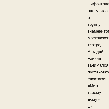
Нифонтов
поступила
в
труппу
знаменито
московског
театра,
Аркадий
Райкин
занимался
постановк
спектакля
«Мир
твоему
дому».
Ей