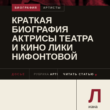
БИОГРАФИЯ
АРТИСТЫ
КРАТКАЯ
БИОГРАФИЯ
АКТРИСЫ ТЕАТРА
И КИНО ЛИКИ
НИФОНТОВОЙ
▼
ДОСЬЕ
РУБРИКА
АРТИСТЫ
ЧИТАТЬ СТАТЬЮ
ЧТЕНИЕ
≈ 6 МИН
Л
иана