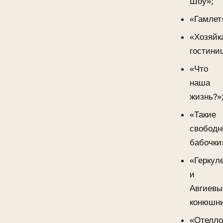
Шоу»;
«Гамлет
«Хозяйк
гостини
«Что
наша
жизнь?»
«Такие
свобод
бабочки
«Геркул
и
Авгиевы
конюшни
«Отелло