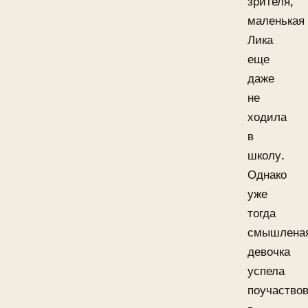
зрителя,
маленькая
Лика
еще
даже
не
ходила
в
школу.
Однако
уже
тогда
смышлена
девочка
успела
поучаство