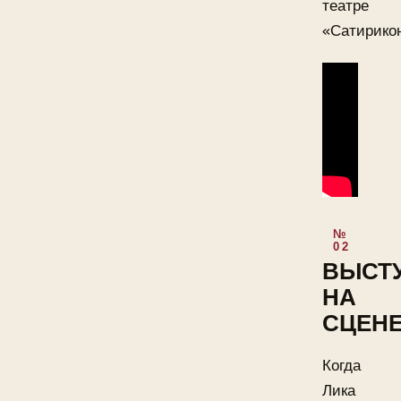
театре
«Сатирико
ВЫСТ
НА
СЦЕН
Когда
Лика