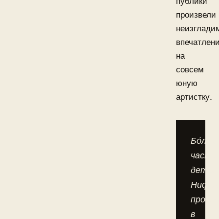
публики
произвели
неизглади
впечатлен
на
совсем
юную
артистку.
Бо́ль
часть
детст
Нифон
прове
в