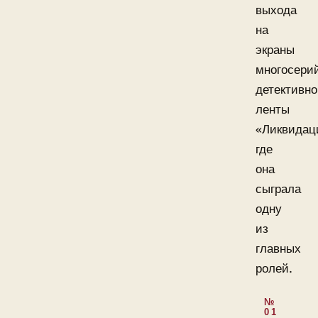
выхода
на
экраны
многосери
детективн
ленты
«Ликвидац
где
она
сыграла
одну
из
главных
ролей.