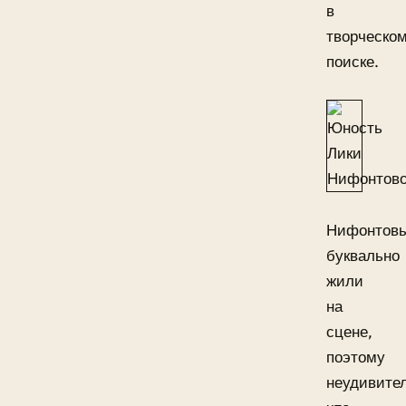
в
творческо
поиске.
Нифонтов
буквально
жили
на
сцене,
поэтому
неудивител