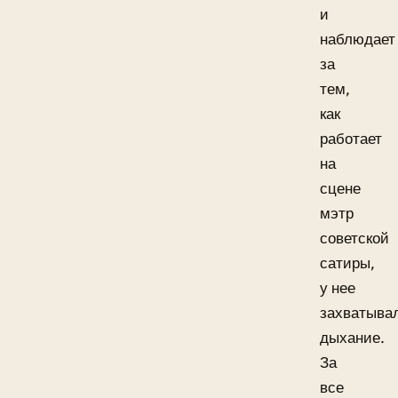
и
наблюдает
за
тем,
как
работает
на
сцене
мэтр
советской
сатиры,
у нее
захватыва
дыхание.
За
все