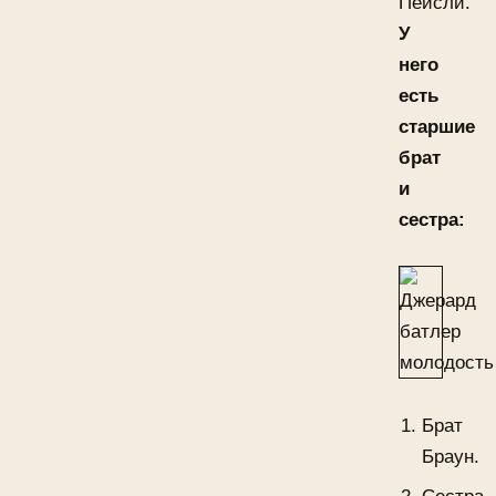
Пейсли.
У
него
есть
старшие
брат
и
сестра:
Брат
Браун.