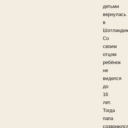
детьми
вернулась
в
Шотланди
Со
своим
отцом
ребёнок
не
виделся
до
16
лет.
Тогда
папа
созвонилс