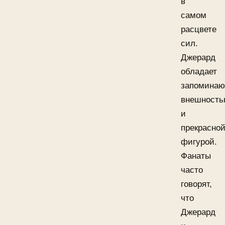
в
самом
расцвете
сил.
Джерард
обладает
запомина
внешност
и
прекрасно
фигурой.
Фанаты
часто
говорят,
что
Джерард