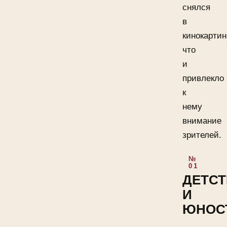
снялся
в
кинокартин
что
и
привлекло
к
нему
внимание
зрителей.
ДЕТС
И
ЮНОС