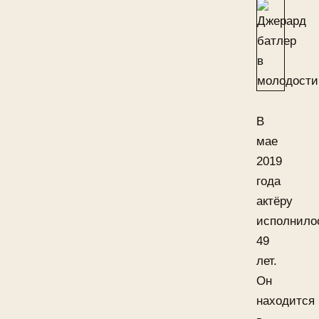
В
мае
2019
года
актёру
исполнило
49
лет.
Он
находится