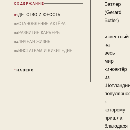
Батлер
СОДЕРЖАНИЕ
(Gerard
ДЕТСТВО И ЮНОСТЬ
Butler)
СТАНОВЛЕНИЕ АКТЁРА
—
РАЗВИТИЕ КАРЬЕРЫ
известный
ЛИЧНАЯ ЖИЗНЬ
на
ИНСТАГРАМ И ВИКИПЕДИЯ
весь
мир
киноактёр
НАВЕРХ
из
Шотландии
популярно
к
которому
пришла
благодаря