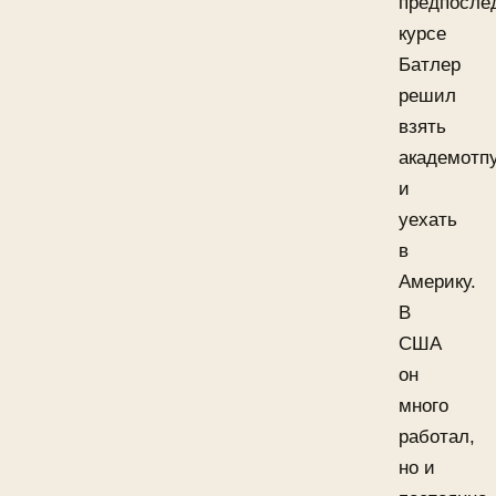
предпосле
курсе
Батлер
решил
взять
академотп
и
уехать
в
Америку.
В
США
он
много
работал,
но и