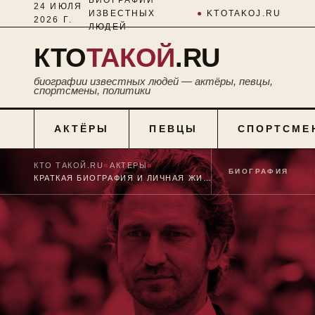
24 ИЮЛЯ
ИЗВЕСТНЫХ
●
KTOTAKOJ.RU
2026 Г.
ЛЮДЕЙ
КТО
ТАКОЙ
.RU
биографии известных людей — актёры, певцы,
спортсмены, политики
АКТЁРЫ
ПЕВЦЫ
СПОРТСМЕ
КТО ТАКОЙ.RU
■
АКТЕРЫ
■
БИОГРАФИЯ
№ 10
КРАТКАЯ БИОГРАФИЯ И ЛИЧНАЯ ЖИЗНЬ ДЖЕРАРДА БАТЛЕРА