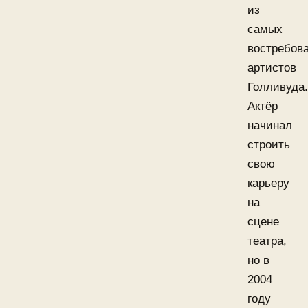
из
самых
востребов
артистов
Голливуда.
Актёр
начинал
строить
свою
карьеру
на
сцене
театра,
но в
2004
году