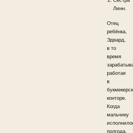
Сестра
Линн.
Отец
ребёнка,
Эдвард,
в то
время
зарабатыв
работая
в
букмекерс
конторе.
Когда
мальчику
исполнило
полгода,