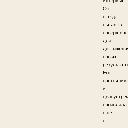
интервью.
Он
всегда
пытается
совершенс
для
достижени
новых
результато
Его
настойчив
и
целеустре
проявляла
ещё
с