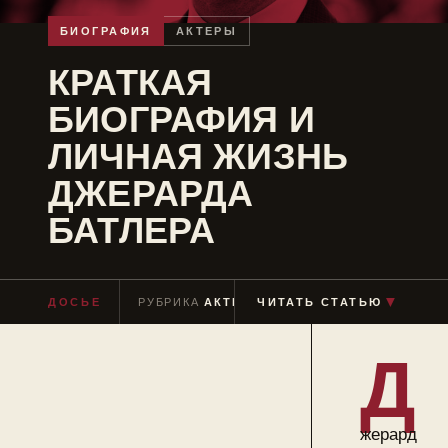
БИОГРАФИЯ
АКТЕРЫ
КРАТКАЯ
БИОГРАФИЯ И
ЛИЧНАЯ ЖИЗНЬ
ДЖЕРАРДА
БАТЛЕРА
▼
ДОСЬЕ
РУБРИКА
АКТЕРЫ
ЧИТАТЬ СТАТЬЮ
ЧТЕНИЕ
≈ 8 МИН
Д
жерард