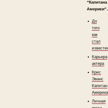
“Капитана
Америки”.
До
того
как
стал
известе
Карьера
актера
Крис
Эванс
Капитан
Америк
Личная
жизнь