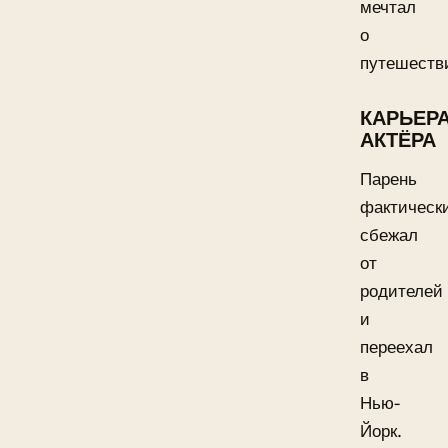
мечтал
о
путешеств
КАРЬЕР
АКТЁРА
Парень
фактическ
сбежал
от
родителей
и
переехал
в
Нью-
Йорк.