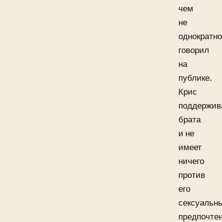
чем
не
однократно
говорил
на
публике.
Крис
поддержив
брата
и не
имеет
ничего
против
его
сексуальн
предпочте