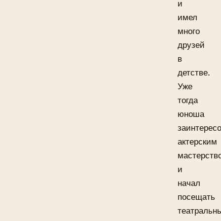
и
имел
много
друзей
в
детстве.
Уже
тогда
юноша
заинтерес
актерским
мастерств
и
начал
посещать
театральн