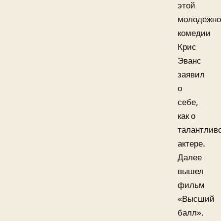
этой
молодежн
комедии
Крис
Эванс
заявил
о
себе,
как о
талантлив
актере.
Далее
вышел
фильм
«Высший
балл».