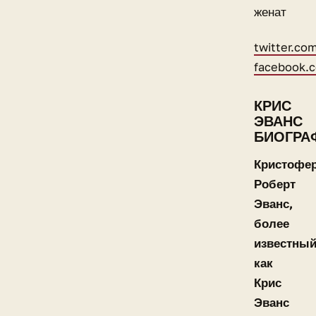
женат
twitter.co
facebook.
КРИС
ЭВАНС
БИОГРА
Кристофе
Роберт
Эванс,
более
известны
как
Крис
Эванс