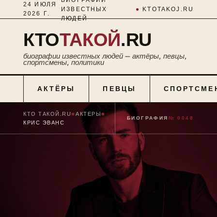
24 ИЮЛЯ
ИЗВЕСТНЫХ
●
KTOTAKOJ.RU
2026 Г.
ЛЮДЕЙ
КТО
ТАКОЙ
.RU
биографии известных людей — актёры, певцы,
спортсмены, политики
АКТЁРЫ
ПЕВЦЫ
СПОРТСМЕ
КТО ТАКОЙ.RU
■
АКТЕРЫ
■
БИОГРАФИЯ
№ 0048
КРИС ЭВАНС