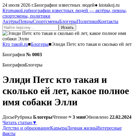
24 июля 2026 г.
Биографии известных людей
●
ktotakoj.ru
Кто
такой
.ru
биографии известных людей — актёры, певцы,
спортсмены, политики
Актёры
Певцы
Спортсмены
Блогеры
Политики
Контакты
Искать
Кто такой.ru
■
Блогеры
■
Элиди Петс кто такая и сколько ей лет
Биография
№ 0003
Биография
Блогеры
Элиди Петс кто такая и
сколько ей лет, какое полное
имя собаки Элли
Досье
Рубрика
Блогеры
Чтение
≈ 3 мин
Обновлено
22.02.2024
Читать статью
▼
Детство и образование
Карьера
Личная жизнь
Интересные
факты