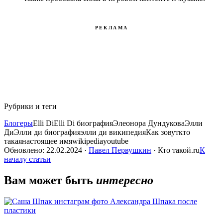
РЕКЛАМА
Рубрики и теги
Блогеры
Elli Di
Elli Di биография
Элеонора Дундукова
Элли
Ди
Элли ди биография
элли ди википедия
Как зовут
кто
такая
настоящее имя
wikipedia
youtube
Обновлено: 22.02.2024 ·
Павел Первушкин
· Кто такой.ru
К
началу статьи
Вам может быть
интересно