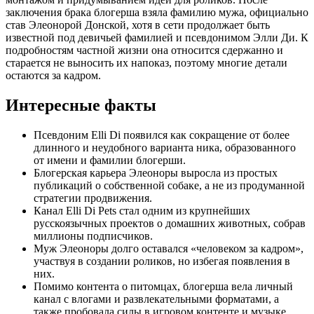
заключения брака блогерша взяла фамилию мужа, официально
став Элеонорой Донской, хотя в сети продолжает быть
известной под девичьей фамилией и псевдонимом Элли Ди. К
подробностям частной жизни она относится сдержанно и
старается не выносить их напоказ, поэтому многие детали
остаются за кадром.
Интересные факты
Псевдоним Elli Di появился как сокращение от более
длинного и неудобного варианта ника, образованного
от имени и фамилии блогерши.
Блогерская карьера Элеоноры выросла из простых
публикаций о собственной собаке, а не из продуманной
стратегии продвижения.
Канал Elli Di Pets стал одним из крупнейших
русскоязычных проектов о домашних животных, собрав
миллионы подписчиков.
Муж Элеоноры долго оставался «человеком за кадром»,
участвуя в создании роликов, но избегая появления в
них.
Помимо контента о питомцах, блогерша вела личный
канал с влогами и развлекательными форматами, а
также пробовала силы в игровом контенте и музыке.