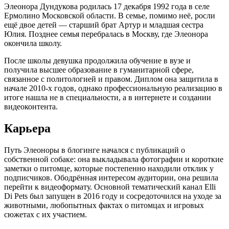
Элеонора Дундукова родилась 17 декабря 1992 года в селе
Ермолино Московской области. В семье, помимо неё, росли
ещё двое детей — старший брат Артур и младшая сестра
Юлия. Позднее семья перебралась в Москву, где Элеонора
окончила школу.
После школы девушка продолжила обучение в вузе и
получила высшее образование в гуманитарной сфере,
связанное с политологией и правом. Диплом она защитила в
начале 2010-х годов, однако профессиональную реализацию в
итоге нашла не в специальности, а в интернете и создании
видеоконтента.
Карьера
Путь Элеоноры в блогинге начался с публикаций о
собственной собаке: она выкладывала фотографии и короткие
заметки о питомце, которые постепенно находили отклик у
подписчиков. Ободрённая интересом аудитории, она решила
перейти к видеоформату. Основной тематический канал Elli
Di Pets был запущен в 2016 году и сосредоточился на уходе за
животными, любопытных фактах о питомцах и игровых
сюжетах с их участием.