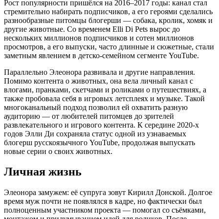
Рост популярности пришёлся на 2016–2017 годы: канал стал
стремительно набирать подписчиков, а его героями сделались
разнообразные питомцы блогерши — собака, кролик, хомяк и
другие животные. Со временем Elli Di Pets вырос до
нескольких миллионов подписчиков и сотен миллионов
просмотров, а его выпуски, часто длинные и сюжетные, стали
заметным явлением в детско-семейном сегменте YouTube.
Параллельно Элеонора развивала и другие направления.
Помимо контента о животных, она вела личный канал с
влогами, пранками, скетчами и роликами о путешествиях, а
также пробовала себя в игровых летсплеях и музыке. Такой
многоканальный подход позволил ей охватить разную
аудиторию — от любителей питомцев до зрителей
развлекательного и игрового контента. К середине 2020-х
годов Элли Ди сохраняла статус одной из узнаваемых
блогерш русскоязычного YouTube, продолжая выпускать
новые серии о своих животных.
Личная жизнь
Элеонора замужем: её супруга зовут Кирилл Донской. Долгое
время муж почти не появлялся в кадре, но фактически был
полноценным участником проекта — помогал со съёмками,
монтажом и придумыванием идей для роликов. После