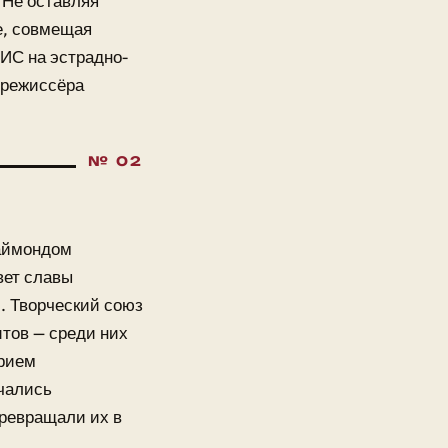
 Не оставляя
е, совмещая
ТИС на эстрадно-
 режиссёра
Раймондом
вет славы
м. Творческий союз
тов — среди них
ерием
ичались
превращали их в