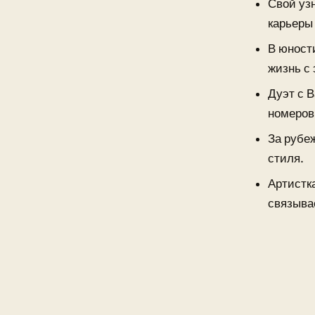
Свой уз
карьеры 
В юност
жизнь с
Дуэт с 
номеров 
За рубе
стиля.
Артистк
связыва