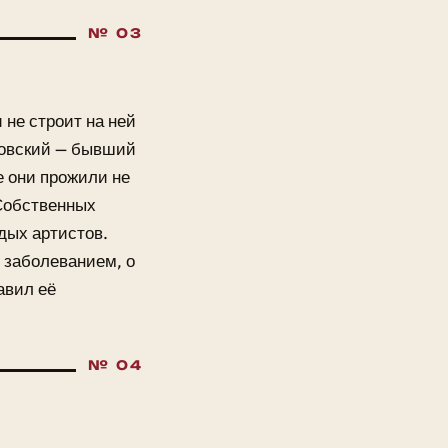
не строит на ней
ковский — бывший
е они прожили не
Собственных
дых артистов.
 заболеванием, о
авил её