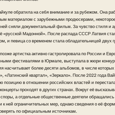
айкуле обратила на себя внимание и за рубежом. Она ра
ным материалом с зарубежными продюсерами, некоторое
 ней сняли документальный фильм. За чувство стиля и 
её «русской Мадонной». После распада СССР Латвия ст
ом, и певица со временем стала обладательницей двух г
 позже артистка активно гастролировала по России и Евр
ьными фестивалями в Юрмале, выступала в жюри конкур
я насчитывает более десяти альбомов, в числе которых
, «Латинский квартал», «Зеркало». После 2022 года Вай
ю позицию в отношении российских властей и перестала
 концерты проходят в других странах. Вокруг её высказы
споры, а отдельные общественные деятели обращались 
 к ней ограничительных мер, однако сведения о её фор
роверять по официальным источникам.