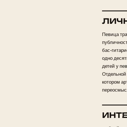
ЛИЧ
Певица тра
публичнос
бас-гитари
одно деся
детей у пе
Отдельной 
котором ар
переосмыс
ИНТ