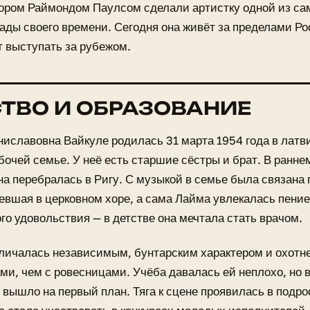
ором Раймондом Паулсом сделали артистку одной из с
ады своего времени. Сегодня она живёт за пределами Ро
 выступать за рубежом.
ТВО И ОБРАЗОВАНИЕ
иславовна Вайкуле родилась 31 марта 1954 года в латв
бочей семье. У неё есть старшие сёстры и брат. В ранне
а перебралась в Ригу. С музыкой в семье была связана 
евшая в церковном хоре, а сама Лайма увлекалась пение
го удовольствия — в детстве она мечтала стать врачом.
личалась независимым, бунтарским характером и охотне
и, чем с ровесницами. Учёба давалась ей неплохо, но 
 вышло на первый план. Тяга к сцене проявилась в подро