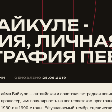
Л
АЙКУЛЕ -
ИЯ, ЛИЧНА
ГРАФИЯ П
МИН
ОБНОВЛЕНО
25.06.2019
айма Вайкуле — латвийская и советская эстрадная певиц
продюсер, чья популярность на постсоветском простра
1980-е и 1990-е годы. Её узнаваемый тембр, сценически