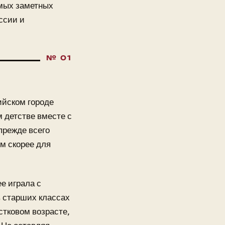
амых заметных
ссии и
ийском городе
м детстве вместе с
прежде всего
м скорее для
е играла с
в старших классах
стковом возрасте,