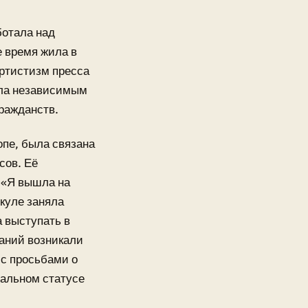
ботала над
 время жила в
артистизм пресса
ала независимым
ражданств.
опе, была связана
сов. Её
 «Я вышла на
куле заняла
 выступать в
ваний возникали
с просьбами о
мальном статусе