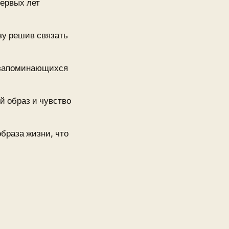
ервых лет
зу решив связать
 запоминающихся
й образ и чувство
образа жизни, что