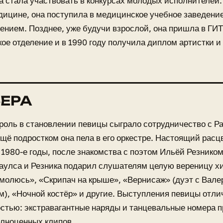
а стала участвовать в конкурсах молодых исполнителей.
дицине, она поступила в медицинское учебное заведени
пением. Позднее, уже будучи взрослой, она пришла в ГИ
ое отделение и в 1990 году получила диплом артистки и
ЕРА
роль в становлении певицы сыграло сотрудничество с 
щё подростком она пела в его оркестре. Настоящий расц
 1980-е годы, после знакомства с поэтом Ильёй Резнико
аулса и Резника подарил слушателям целую вереницу хи
 молюсь», «Скрипач на крыше», «Вернисаж» (дуэт с Вал
), «Ночной костёр» и другие. Выступления певицы отл
стью: экстравагантные наряды и танцевальные номера 
лноценных клипов.