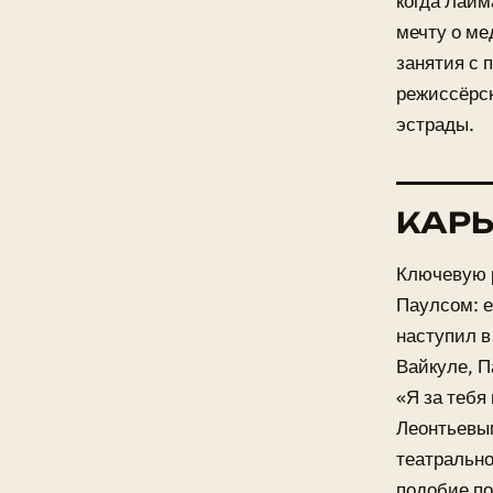
когда Лайм
мечту о ме
занятия с 
режиссёрск
эстрады.
КАРЬ
Ключевую 
Паулсом: е
наступил в
Вайкуле, П
«Я за тебя
Леонтьевым
театрально
подобие по