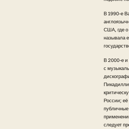
В 1990-е В
англоязыч
США, где о
называла 
государств
В 2000-е и
с музыкал
дискографи
Пикадилли»
критическу
России; её
публичные 
применении
следует п