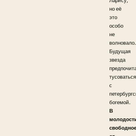
Ларису,
но её
это
особо
не
волновало.
Будущая
звезда
предпочит
тусоваться
с
петербургс
богемой.
В
молодост
свободно