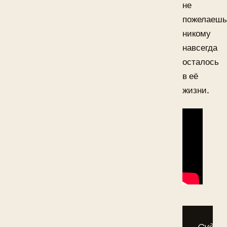
не
пожелаешь
никому
навсегда
осталось
в её
жизни.
Судьб