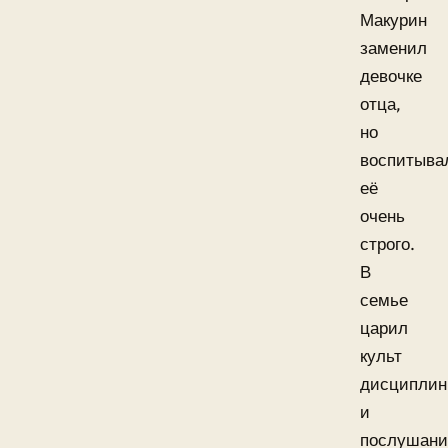
Макурин
заменил
девочке
отца,
но
воспитыва
её
очень
строго.
В
семье
царил
культ
дисципли
и
послушани