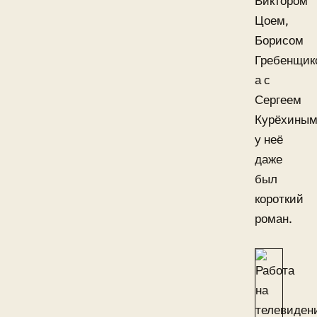
Виктором
Цоем,
Борисом
Гребенщик
а с
Сергеем
Курёхины
у неё
даже
был
короткий
роман.