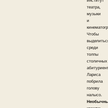
институт
театра,
музыки
и
кинематог
Чтобы
выделитьс
среди
толпы
столичных
абитуриент
Лариса
побрила
голову
налысо.
Необычн