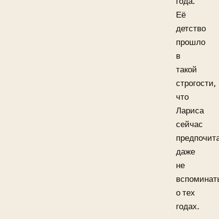
года.
Её
детство
прошло
в
такой
строгости,
что
Лариса
сейчас
предпочит
даже
не
вспоминат
о тех
годах.