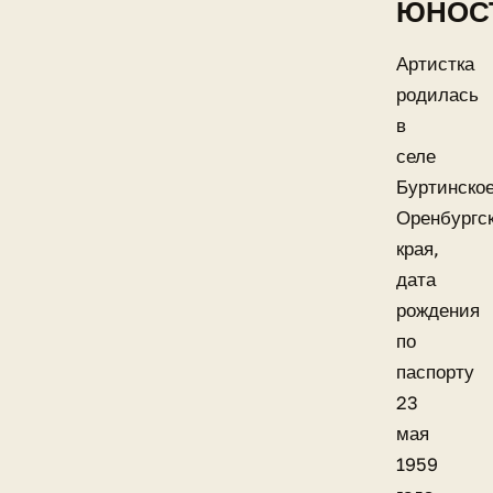
ЮНОС
Артистка
родилась
в
селе
Буртинско
Оренбургск
края,
дата
рождения
по
паспорту
23
мая
1959