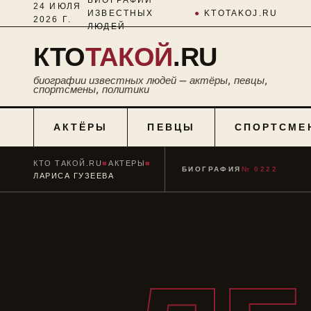
24 ИЮЛЯ
ИЗВЕСТНЫХ
●
KTOTAKOJ.RU
2026 Г.
ЛЮДЕЙ
КТО
ТАКОЙ
.RU
биографии известных людей — актёры, певцы,
спортсмены, политики
АКТЁРЫ
ПЕВЦЫ
СПОРТСМЕ
КТО ТАКОЙ.RU
■
АКТЕРЫ
■
БИОГРАФИЯ
№ 0222
ЛАРИСА ГУЗЕЕВА