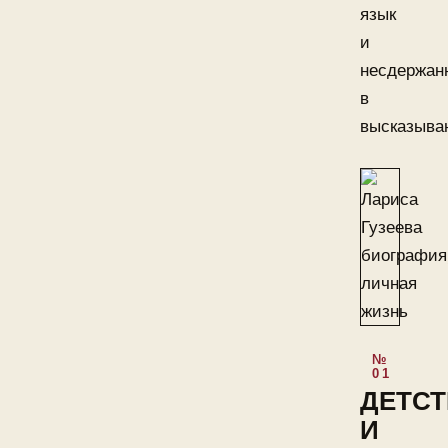
язык
и
несдержан
в
высказыва
ДЕТС
И