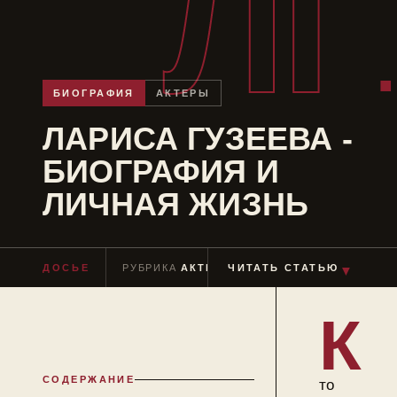
ЛГ
БИОГРАФИЯ
АКТЕРЫ
ЛАРИСА ГУЗЕЕВА -
БИОГРАФИЯ И
ЛИЧНАЯ ЖИЗНЬ
ДОСЬЕ
РУБРИКА
АКТЕРЫ
ЧИТАТЬ СТАТЬЮ
ЧТЕНИЕ
≈ 8 МИН
▼
К
СОДЕРЖАНИЕ
то