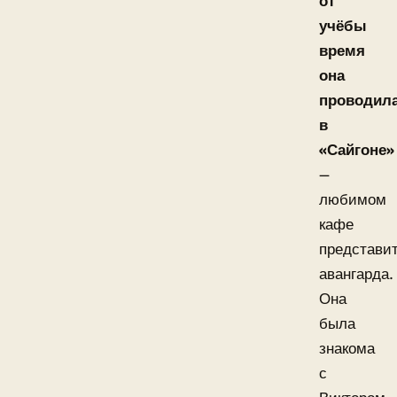
от
учёбы
время
она
проводил
в
«Сайгоне»
—
любимом
кафе
представи
авангарда.
Она
была
знакома
с