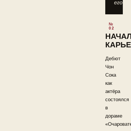
его.
НАЧА
КАРЬ
Дебют
Чон
Сока
как
актёра
состоялся
в
дораме
«Очароват