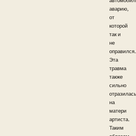
автомобил
аварию,
от
которой
так и
не
оправился.
Эта
травма
также
сильно
отразилас
на
матери
артиста.
Таким