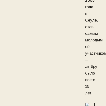
2005
года
в
Сеуле,
став
самым
молодым
её
участнико
—
актёру
было
всего
15
лет.