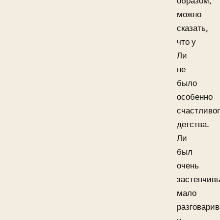
образом,
можно
сказать,
что у
Ли
не
было
особенно
счастливо
детства.
Ли
был
очень
застенчив
мало
разговари