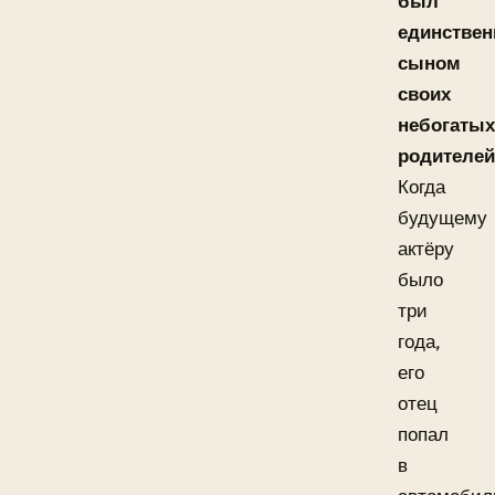
был
единстве
сыном
своих
небогатых
родителей
Когда
будущему
актёру
было
три
года,
его
отец
попал
в