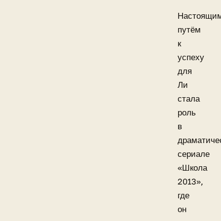
Настоящи
путём
к
успеху
для
Ли
стала
роль
в
драматиче
сериале
«Школа
2013»,
где
он