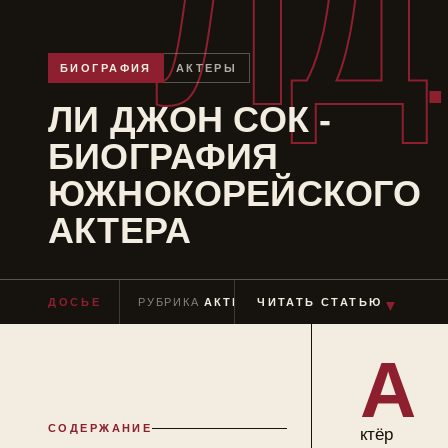
ЛД
БИОГРАФИЯ
АКТЕРЫ
ЛИ ДЖОН СОК -
БИОГРАФИЯ
ЮЖНОКОРЕЙСКОГО
АКТЕРА
ДОСЬЕ
РУБРИКА
АКТЕРЫ
ЧИТАТЬ СТАТЬЮ
ЧТЕНИЕ
≈ 9 МИН
▼
А
СОДЕРЖАНИЕ
ктёр