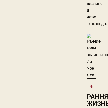
пианино
и
даже
тхэквондо.
РАНН
ЖИЗН