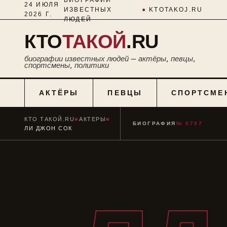
24 ИЮЛЯ
ИЗВЕСТНЫХ
●
KTOTAKOJ.RU
2026 Г.
ЛЮДЕЙ
КТО
ТАКОЙ
.RU
биографии известных людей — актёры, певцы,
спортсмены, политики
АКТЁРЫ
ПЕВЦЫ
СПОРТСМЕ
КТО ТАКОЙ.RU
■
АКТЕРЫ
■
БИОГРАФИЯ
№ 0797
ЛИ ДЖОН СОК