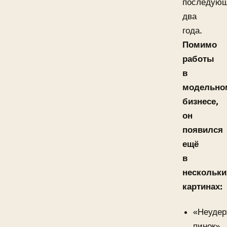
последую
два
года.
Помимо
работы
в
модельно
бизнесе,
он
появился
ещё
в
нескольки
картинах:
«Неуде
пинок»