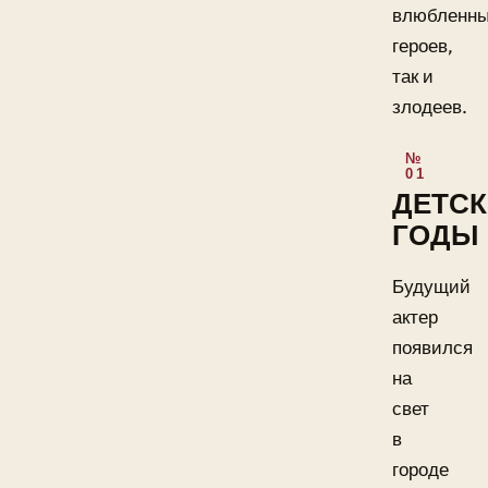
влюбленн
героев,
так и
злодеев.
ДЕТСК
ГОДЫ
Будущий
актер
появился
на
свет
в
городе