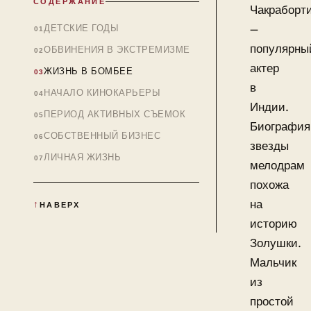
СОДЕРЖАНИЕ
Чакраборт
—
ДЕТСКИЕ ГОДЫ
популярны
ОБВИНЕНИЯ В ЭКСТРЕМИЗМЕ
актер
ЖИЗНЬ В БОМБЕЕ
в
НАЧАЛО КИНОКАРЬЕРЫ
Индии.
ПЕРИОД АКТИВНЫХ СЪЕМОК
Биография
СОБСТВЕННЫЙ БИЗНЕС
звезды
ЛИЧНАЯ ЖИЗНЬ
мелодрам
похожа
на
НАВЕРХ
историю
Золушки.
Мальчик
из
простой