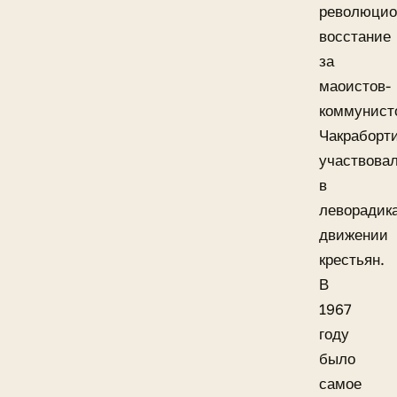
революцио
восстание
за
маоистов-
коммунист
Чакраборт
участвова
в
леворадик
движении
крестьян.
В
1967
году
было
самое