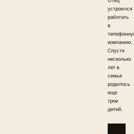
Отец
устроился
работать
в
телефонн
компанию.
Спустя
несколько
лет в
семье
родилось
еще
трое
детей.