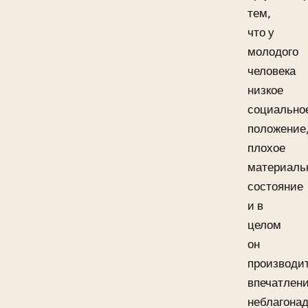
тем,
что у
молодого
человека
низкое
социально
положение
плохое
материаль
состояние
и в
целом
он
производи
впечатлен
неблагона