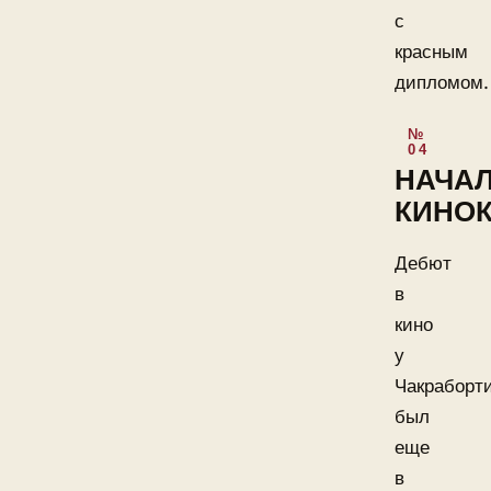
с
красным
дипломом.
НАЧА
КИНО
Дебют
в
кино
у
Чакраборт
был
еще
в