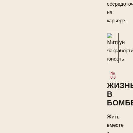
сосредото
на
карьере.
ЖИЗН
В
БОМБ
Жить
вместе