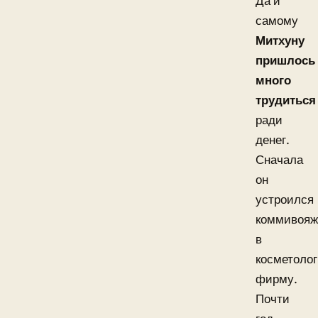
Да и
самому
Митхуну
пришлось
много
трудиться
ради
денег.
Сначала
он
устроился
коммивояж
в
косметоло
фирму.
Почти