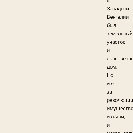
в
Западной
Бенгалии
был
земельный
участок
и
собственн
дом.
Но
из-
за
революци
имуществ
изъяли,
и