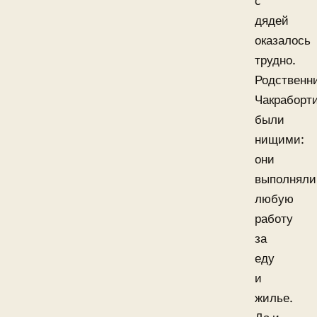
с
дядей
оказалось
трудно.
Родственн
Чакраборт
были
нищими:
они
выполняли
любую
работу
за
еду
и
жилье.