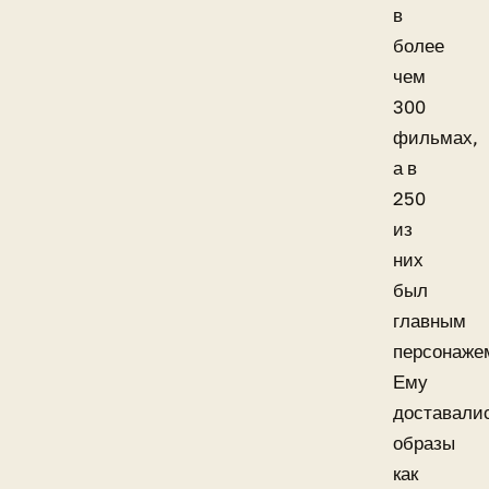
в
более
чем
300
фильмах,
а в
250
из
них
был
главным
персонаже
Ему
доставали
образы
как