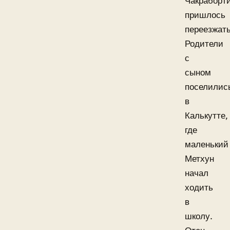
Чакраборт
пришлось
переезжать
Родители
с
сыном
поселилис
в
Калькутте,
где
маленький
Метхун
начал
ходить
в
школу.