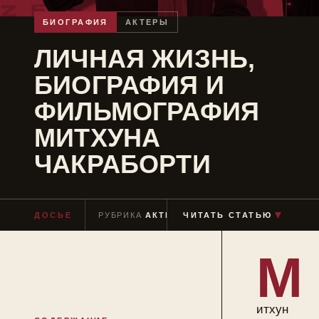
БИОГРАФИЯ
АКТЕРЫ
ЛИЧНАЯ ЖИЗНЬ,
БИОГРАФИЯ И
ФИЛЬМОГРАФИЯ
МИТХУНА
ЧАКРАБОРТИ
▼
ДОСЬЕ
РУБРИКА
АКТЕРЫ
ЧИТАТЬ СТАТЬЮ
ЧТЕНИЕ
≈ 7 МИН
М
итхун