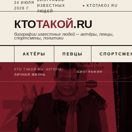
24 ИЮЛЯ
ИЗВЕСТНЫХ
●
KTOTAKOJ.RU
2026 Г.
ЛЮДЕЙ
КТО
ТАКОЙ
.RU
биографии известных людей — актёры, певцы,
спортсмены, политики
АКТЁРЫ
ПЕВЦЫ
СПОРТСМЕ
КТО ТАКОЙ.RU
■
АКТЕРЫ
■
БИОГРАФИЯ
№ 1126
ЛИЧНАЯ ЖИЗНЬ