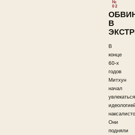
ОБВИ
В
ЭКСТ
В
конце
60-х
годов
Митхун
начал
увлекаться
идеологие
наксалисто
Они
подняли