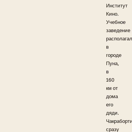
Институт
Кино.
Учебное
заведение
располага
в
городе
Пуна,
в
160
км от
дома
его
дяди.
Чакраборт
сразу