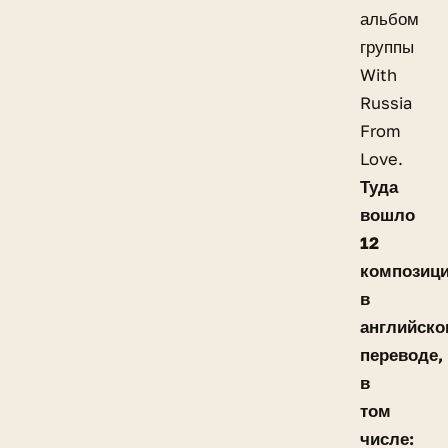
альбом
группы
With
Russia
From
Love.
Туда
вошло
12
композиц
в
английск
переводе,
в
том
числе: