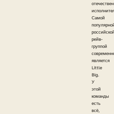
отечестве
исполните
Самой
популярно
российско
рейв-
группой
современн
является
Little
Big.
У
этой
команды
есть
всё,