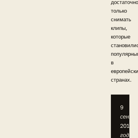
достаточн
только
снимать
клипы,
которые
становили
популярны
в
европейск
странах.
9
сентя
2015
года