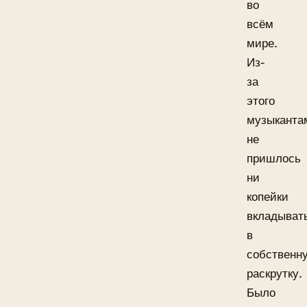
во
всём
мире.
Из-
за
этого
музыканта
не
пришлось
ни
копейки
вкладыват
в
собственн
раскрутку.
Было