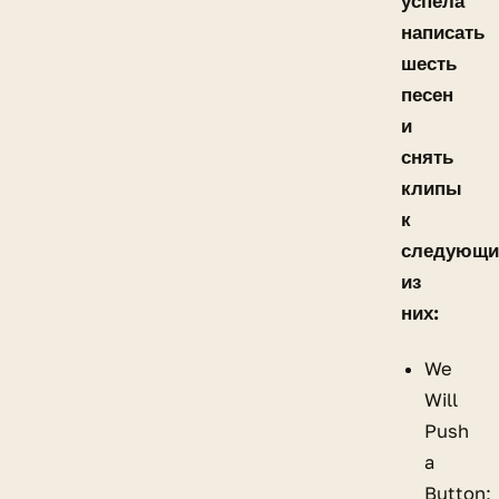
успела
написать
шесть
песен
и
снять
клипы
к
следующ
из
них:
We
Will
Push
a
Button;