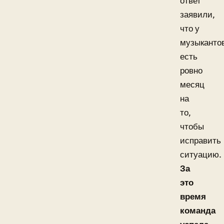
ответ
заявили,
что у
музыканто
есть
ровно
месяц
на
то,
чтобы
исправить
ситуацию.
За
это
время
команда