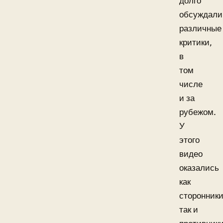
долго
обсуждали
различные
критики,
в
том
числе
и за
рубежом.
У
этого
видео
оказались
как
сторонники
так и