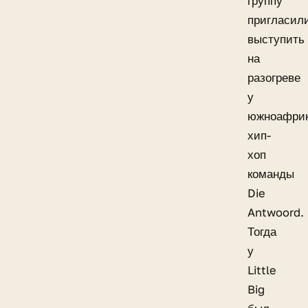
группу
пригласил
выступить
на
разогреве
у
южноафрик
хип-
хоп
команды
Die
Antwoord.
Тогда
у
Little
Big