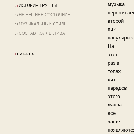
музыка
ИСТОРИЯ ГРУППЫ
переживае
НЫНЕШНЕЕ СОСТОЯНИЕ
второй
МУЗЫКАЛЬНЫЙ СТИЛЬ
пик
СОСТАВ КОЛЛЕКТИВА
популярнос
На
этот
НАВЕРХ
раз в
топах
хит-
парадов
этого
жанра
всё
чаще
появляютс