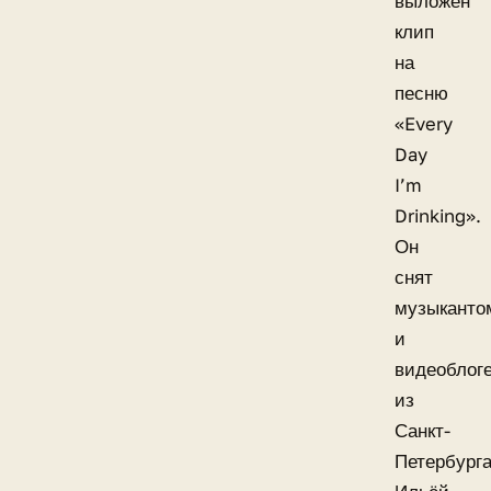
выложен
клип
на
песню
«Every
Day
I’m
Drinking».
Он
снят
музыканто
и
видеоблог
из
Санкт-
Петербург