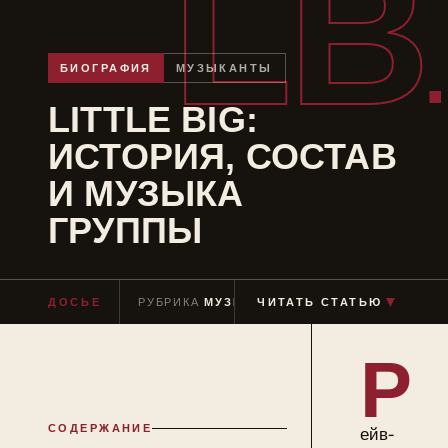
LB
БИОГРАФИЯ
МУЗЫКАНТЫ
LITTLE BIG:
ИСТОРИЯ, СОСТАВ
И МУЗЫКА
ГРУППЫ
▼
ДОСЬЕ
РУБРИКА
МУЗЫКАНТЫ
ЧИТАТЬ СТАТЬЮ
ЧТЕНИЕ
≈ 9 МИН
Р
СОДЕРЖАНИЕ
ейв-