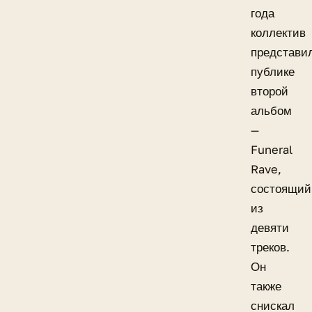
года
коллектив
представи
публике
второй
альбом
—
Funeral
Rave,
состоящий
из
девяти
треков.
Он
также
снискал