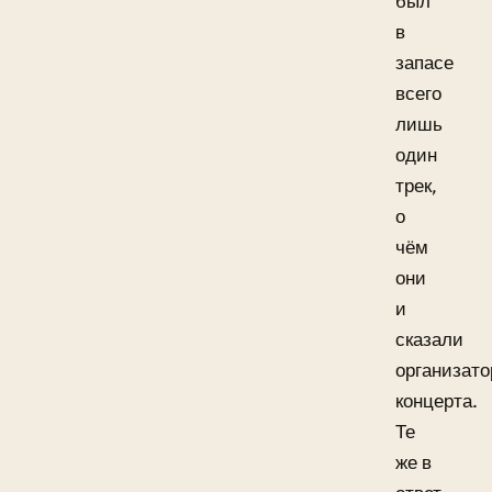
был
в
запасе
всего
лишь
один
трек,
о
чём
они
и
сказали
организат
концерта.
Те
же в