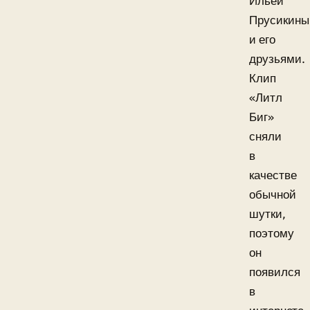
Ильёй
Прусикин
и его
друзьями.
Клип
«Литл
Биг»
сняли
в
качестве
обычной
шутки,
поэтому
он
появился
в