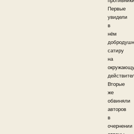
противники
Первые
увидели
в
нём
добродуш
сатиру
на
окружающ
действител
Вторые
же
обвиняли
авторов
в
очернении