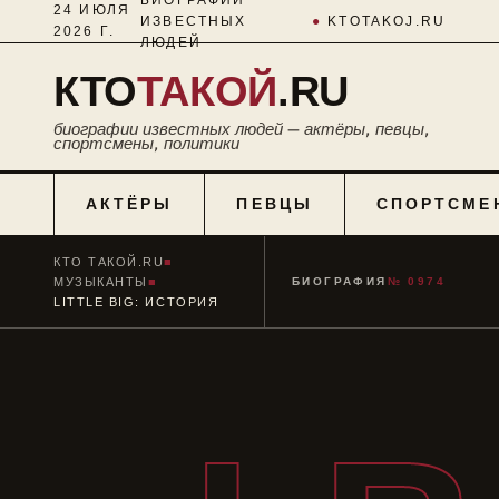
24 ИЮЛЯ
ИЗВЕСТНЫХ
●
KTOTAKOJ.RU
2026 Г.
ЛЮДЕЙ
КТО
ТАКОЙ
.RU
биографии известных людей — актёры, певцы,
спортсмены, политики
АКТЁРЫ
ПЕВЦЫ
СПОРТСМЕ
КТО ТАКОЙ.RU
■
МУЗЫКАНТЫ
■
БИОГРАФИЯ
№ 0974
LITTLE BIG: ИСТОРИЯ