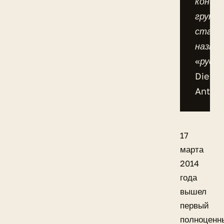
конце
группу
стали
назыв
«русск
Die
Antwo
17
марта
2014
года
вышел
первый
полноценн