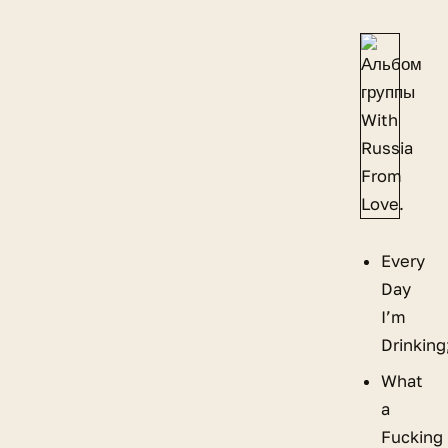
Every
Day
I’m
Drinking
What
a
Fucking