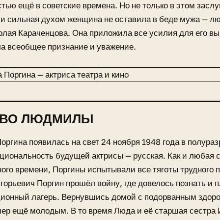
тью ещё в советские времена. Но не только в этом заслу
и сильная духом женщина не оставила в беде мужа — л
олая Караченцова. Она приложила все усилия для его в
а всеобщее признание и уважение.
ТВО ЛЮДМИЛЫ
ргина появилась на свет 24 ноября 1948 года в полура
циональность будущей актрисы — русская. Как и любая 
ого времени, Поргины испытывали все тяготы трудного 
горьевич Поргин прошёл войну, где довелось познать и п
ионный лагерь. Вернувшись домой с подорванным здоро
мер ещё молодым. В то время Люда и её старшая сестра