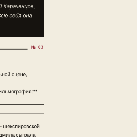
й Караченцов,
сю себя она
ьной сцене,
фильмография:**
 — шекспировской
юдмила сыграла