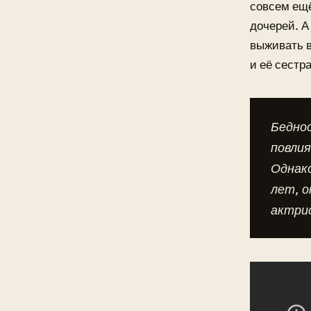
совсем ещё
дочерей. А
выживать в
и её сестр
Бедно
повлия
Однако
лет, о
актри