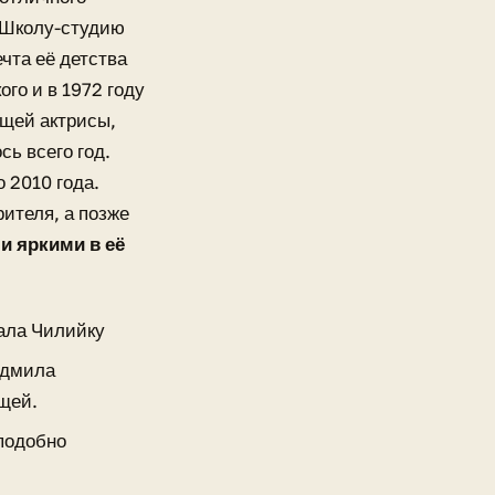
 Школу-студию
чта её детства
го и в 1972 году
ющей актрисы,
ь всего год.
 2010 года.
ителя, а позже
и яркими в её
рала Чилийку
юдмила
щей.
подобно