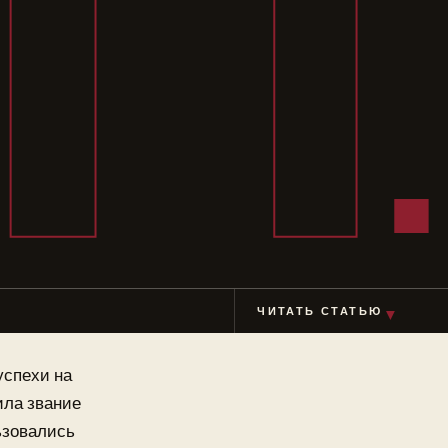
П
▼
ЧИТАТЬ СТАТЬЮ
успехи на
ила звание
ьзовались