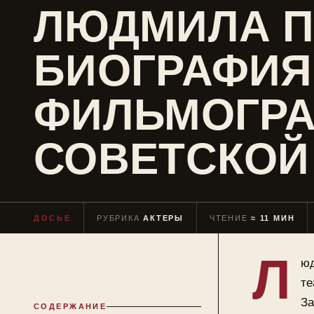
ЛЮДМИЛА П
БИОГРАФИЯ
ФИЛЬМОГР
СОВЕТСКОЙ
ДОСЬЕ
РУБРИКА
АКТЕРЫ
ЧТЕНИЕ
≈ 11 МИН
Л
юд
те
За
СОДЕРЖАНИЕ