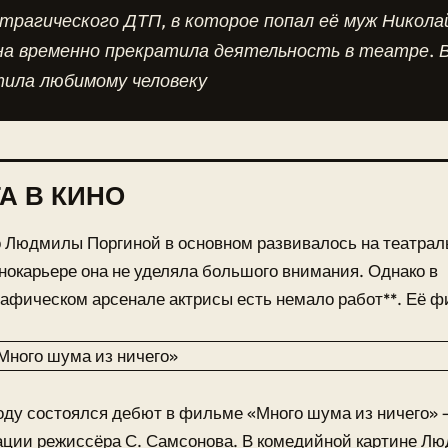
трагического ДТП, в которое попал её муж Никола
на временно прекратила деятельность в театре. В
тила любимому человеку
А В КИНО
 Людмилы Поргиной в основном развивалось на театрал
нокарьере она не уделяла большого внимания. Однако в
афическом арсенале актрисы есть немало работ**. Её 
году состоялся дебют в фильме «Много шума из ничего»
ации режиссёра С. Самсонова. В комедийной картине Л