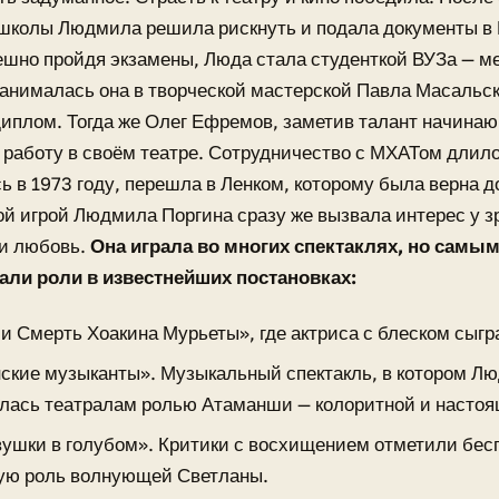
 школы Людмила решила рискнуть и подала документы в
шно пройдя экзамены, Люда стала студенткой ВУЗа — ме
анималась она в творческой мастерской Павла Масальско
иплом. Тогда же Олег Ефремов, заметив талант начина
работу в своём театре. Сотрудничество с МХАТом длилос
 в 1973 году, перешла в Ленком, которому была верна до
й игрой Людмила Поргина сразу же вызвала интерес у зр
 и любовь.
Она играла во многих спектаклях, но самым
тали роли в известнейших постановках:
 и Смерть Хоакина Мурьеты», где актриса с блеском сыг
ские музыканты». Музыкальный спектакль, в котором Л
лась театралам ролью Атаманши — колоритной и настоя
вушки в голубом». Критики с восхищением отметили бес
ую роль волнующей Светланы.