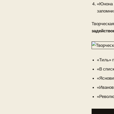
«Юнона 
запомни
Творческая
задейство
«Тиль» п
«В списк
«Яснов
«Иванов
«Револю