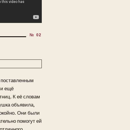
к поставленным
чи ещё
ниц. К её словам
вушка объявила,
покойно. Они были
тельно помогут ей
 отличного