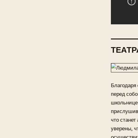
ТЕАТР
Благодаря 
перед собо
школьницей
прислушива
что станет
уверены, ч
осуществит