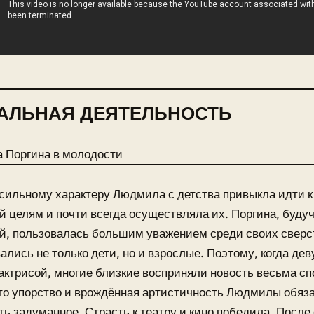
АЛЬНАЯ ДЕЯТЕЛЬНОСТЬ
сильному характеру Людмила с детства привыкла идти 
й целям и почти всегда осуществляла их. Поргина, буду
, пользовалась большим уважением среди своих сверст
лись не только дети, но и взрослые. Поэтому, когда де
 актрисой, многие близкие восприняли новость весьма с
то упорство и врождённая артистичность Людмилы обяза
ь задуманное. Страсть к театру и кино победила. После