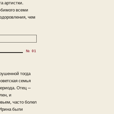
га артистки.
юбимого всеми
ыздоровления, чем
зрушенной тогда
советская семья
периода. Отец —
лен, и
вьем, часто болел
 Ирина были