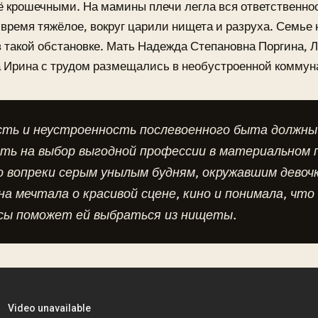
 крошечными. На мамины плечи легла вся ответственнос
 время тяжёлое, вокруг царили нищета и разруха. Семье 
 такой обстановке. Мать Надежда Степановна Поргина,
а Ирина с трудом размещались в необустроенной коммун
сть и неустроенность послевоенного быта должны
ть на выбор выгодной профессии в материальном 
 вопреки серым унылым будням, окружавшим девочк
на мечтала о красивой сцене, кино и понимала, чт
сы поможет ей выбраться из нищеты.