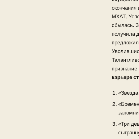
окончания
МХАТ. Успе
сбылась. З
получила д
предложил 
Уволившись
Талантливо
признание
карьере с
«Звезда
«Бремен
запомни
«Три де
сыгранн