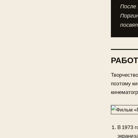
После 
Порги
посвя
РАБОТ
Творчество
поэтому ки
кинематогр
В 1973 
экраниз