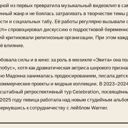
дной из первых превратила музыкальный видеоклип в с
нный жанр и не боялась затрагивать в творчестве темы 
сти и социальных табу. Её работы регулярно вызывали 
ch» спровоцировал дискуссию о подростковой беременно
й критиковали религиозные организации. При этом каж
ё влияние.
бовала силы и в кино: за роль в мюзикле «Эвита» она 
лобус», хотя как драматическая актриса широкого призна
о Мадонна занималась продюсированием, писала детски
коммерческие проекты и модные коллекции. В 2023–2024
сштабный ретроспективный тур Celebration, посвящённ
 2025 году певица работала над новым студийным альб
 вернувшись к сотрудничеству с лейблом Warner.