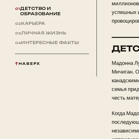
миллионов 
ДЕТСТВО И
успешных и
ОБРАЗОВАНИЕ
провоциро
КАРЬЕРА
ЛИЧНАЯ ЖИЗНЬ
ИНТЕРЕСНЫЕ ФАКТЫ
ДЕТС
Мадонна Лу
НАВЕРХ
Мичиган. О
канадским
семья прид
честь мате
Когда Мадо
последующ
независимы