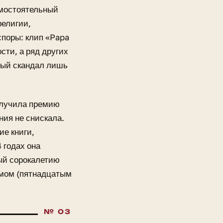
амостоятельный
религии,
споры: клип «Papa
сти, а ряд других
дый скандал лишь
получила премию
ния не снискала.
е книги,
 годах она
ый сорокалетию
омом (пятнадцатым