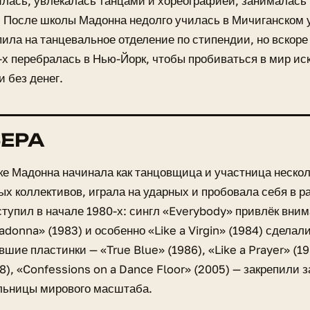
лась, увлекалась танцами и хореографией, занималась 
 После школы Мадонна недолго училась в Мичиганском 
пила на танцевальное отделение по стипендии, но вскоре
-х перебралась в Нью-Йорк, чтобы пробиваться в мир ис
и без денег.
ЕРА
е Мадонна начинала как танцовщица и участница неско
х коллективов, играла на ударных и пробовала себя в р
тупил в начале 1980-х: сингл «Everybody» привлёк вни
donna» (1983) и особенно «Like a Virgin» (1984) сделали
шие пластинки — «True Blue» (1986), «Like a Prayer» (19
98), «Confessions on a Dance Floor» (2005) — закрепили з
льницы мирового масштаба.