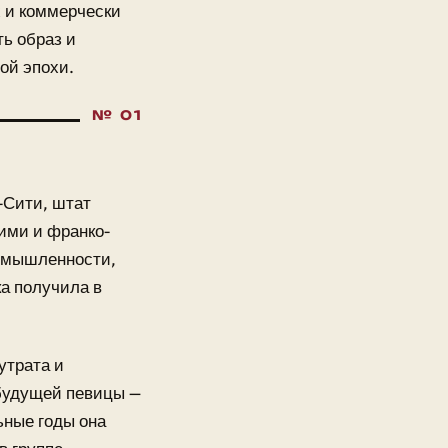
 и коммерчески
ь образ и
ой эпохи.
-Сити, штат
ими и франко-
ромышленности,
а получила в
утрата и
будущей певицы —
ьные годы она