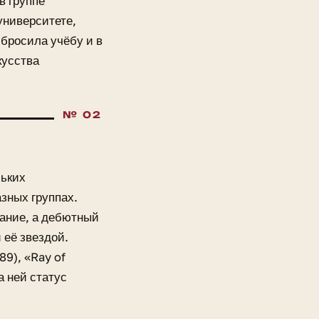
в группе
университете,
 бросила учёбу и в
кусства
льких
азных группах.
мание, а дебютный
 её звездой.
89), «Ray of
а ней статус