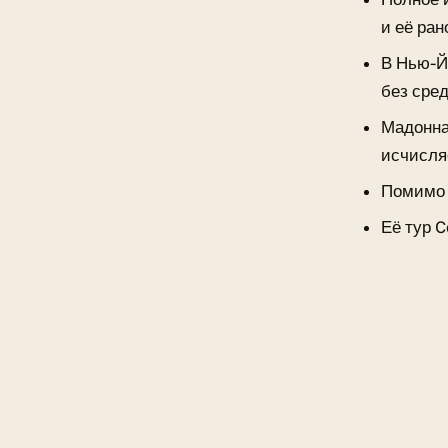
и её ра
В Нью-Й
без сре
Мадонна
исчисля
Помимо 
Её тур C