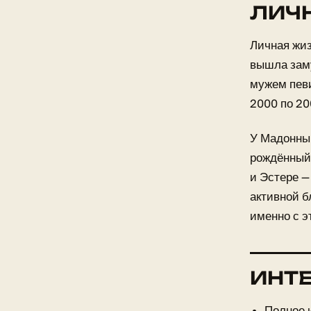
ЛИЧ
Личная жиз
вышла заму
мужем певи
2000 по 20
У Мадонны 
рождённый 
и Эстере —
активной б
именно с э
ИНТ
Полное 