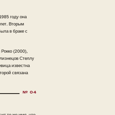
1985 году она
 лет. Вторым
ыла в браке с
Рокко (2000),
близнецов Стеллу
евица известна
торой связана
ит то же имя, что