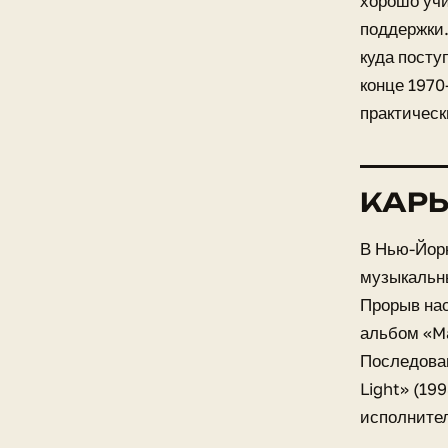
хорошо учи
поддержки.
куда посту
конце 1970
практическ
КАРЬ
В Нью-Йорк
музыкальны
Прорыв нас
альбом «Ma
Последовав
Light» (19
исполните