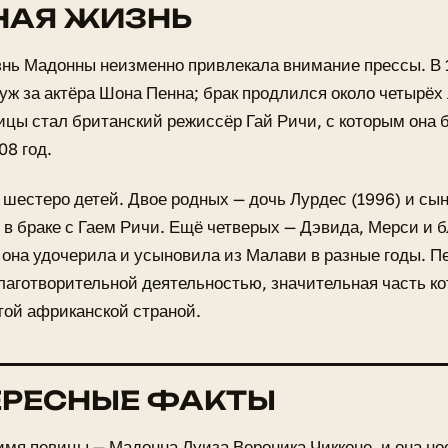
НАЯ ЖИЗНЬ
нь Мадонны неизменно привлекала внимание прессы. В 
ж за актёра Шона Пенна; брак продлился около четырёх
цы стал британский режиссёр Гай Ричи, с которым она б
08 год.
шестеро детей. Двое родных — дочь Лурдес (1996) и сын 
в браке с Гаем Ричи. Ещё четверых — Дэвида, Мерси и 
 она удочерила и усыновила из Малави в разные годы. П
лаготворительной деятельностью, значительная часть ко
той африканской страной.
ЕРЕСНЫЕ ФАКТЫ
имя певицы — Мадонна Луиза Вероника Чикконе, и она нос