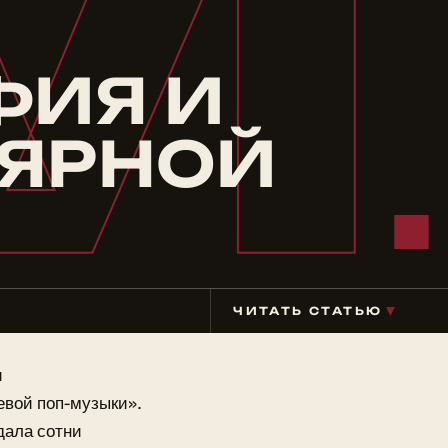
М
ФИЯ И
ЛЯРНОЙ
▼
ЧИТАТЬ СТАТЬЮ
и
евой поп-музыки».
дала сотни