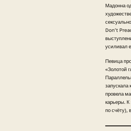
Мадонна о
художестве
сексуально
Don’t Prea
выступлени
усиливал е
Певица про
«Золотой г
Параллельн
запускала 
провела ма
карьеры. К
по счёту),