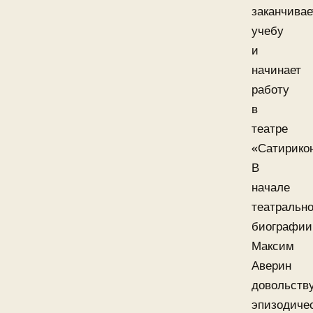
заканчивае
учебу
и
начинает
работу
в
театре
«Сатирико
В
начале
театральн
биографии
Максим
Аверин
довольств
эпизодиче