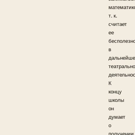
математик
т. к.
считает
ее
бесполезн
в
дальнейш
театральн
деятельнос
К
концу
школы
он
думает
о
получении