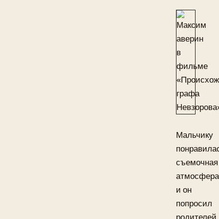
Мальчику
понравила
съемочная
атмосфера
и он
попросил
родителей