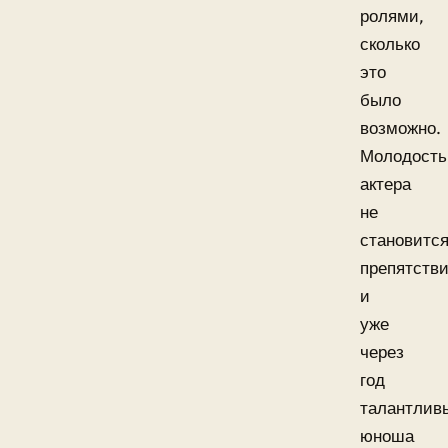
ролями,
сколько
это
было
возможно.
Молодость
актера
не
становитс
препятств
и
уже
через
год
талантлив
юноша