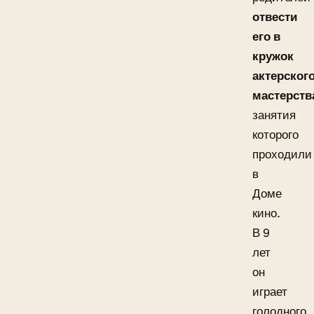
отвести
его в
кружок
актерског
мастерств
занятия
которого
проходили
в
Доме
кино.
В 9
лет
он
играет
голодного