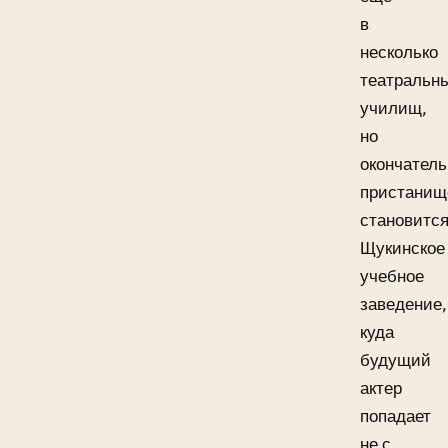
в
несколько
театральн
училищ,
но
окончател
пристани
становитс
Щукинское
учебное
заведение,
куда
будущий
актер
попадает
не с