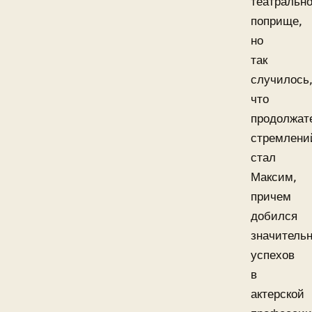
театральн
поприще,
но
так
случилось
что
продолжат
стремлени
стал
Максим,
причем
добился
значитель
успехов
в
актерской