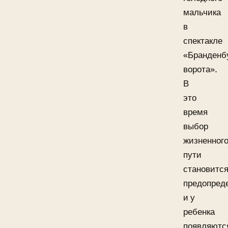
мальчика
в
спектакле
«Бранденб
ворота».
В
это
время
выбор
жизненног
пути
становитс
предопред
и у
ребенка
появляютс