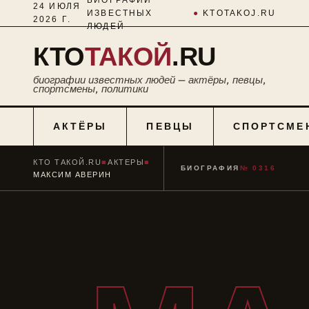
24 ИЮЛЯ
ИЗВЕСТНЫХ
●
KTOTAKOJ.RU
2026 Г.
ЛЮДЕЙ
КТО
ТАКОЙ
.RU
биографии известных людей — актёры, певцы,
спортсмены, политики
АКТЁРЫ
ПЕВЦЫ
СПОРТСМЕ
КТО ТАКОЙ.RU
■
АКТЕРЫ
■
БИОГРАФИЯ
№ 0316
МАКСИМ АВЕРИН