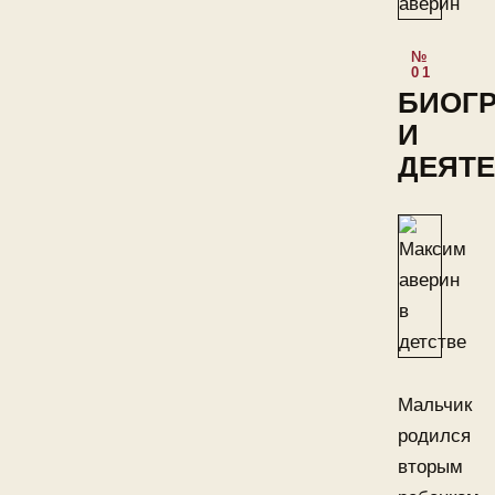
БИОГ
И
ДЕЯТ
Мальчик
родился
вторым