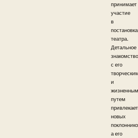
принимает
участие
в
постановка
театра.
Детальное
знакомств
с его
творчески
и
жизненны
путем
привлекает
новых
поклоннико
а его