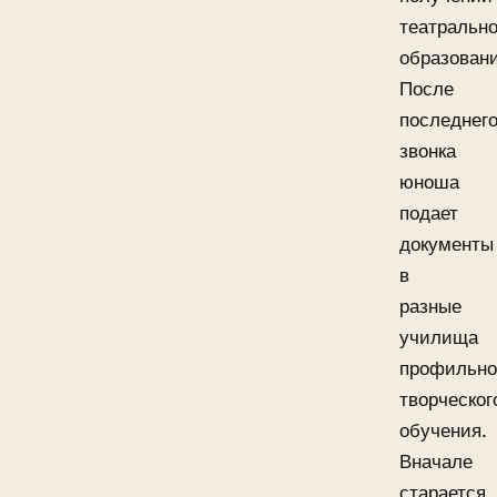
театрально
образовани
После
последнег
звонка
юноша
подает
документы
в
разные
училища
профильно
творческог
обучения.
Вначале
старается