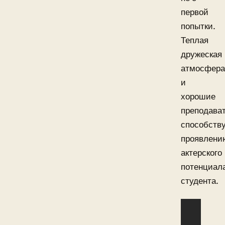
первой
попытки.
Теплая
дружеская
атмосфера
и
хорошие
преподава
способств
проявлени
актерского
потенциал
студента.