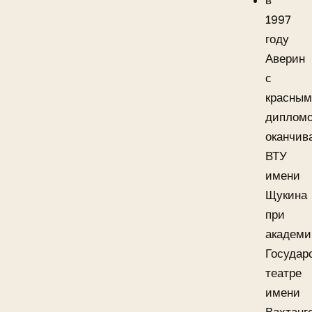
в
1997
году
Аверин
с
красны
диплом
оканчив
ВТУ
имени
Щукина
при
академи
Государ
театре
имени