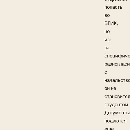
попасть
во
ВГИК,
но
из-
за
специфиче
разноглас
с
начальств
он не
становитс
студентом.
Документы
подаются
еще