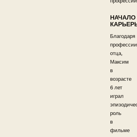
профессии
НАЧАЛО
КАРЬЕР
Благодаря
профессии
отца,
Максим
в
возрасте
6 лет
играл
эпизодиче
роль
в
фильме