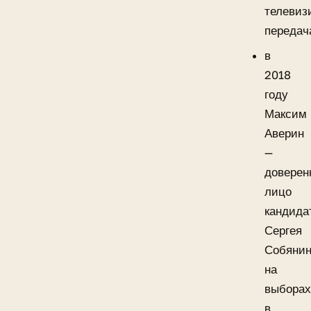
телевиз
передач
в
2018
году
Максим
Аверин
—
доверен
лицо
кандида
Сергея
Собяни
на
выбора
в