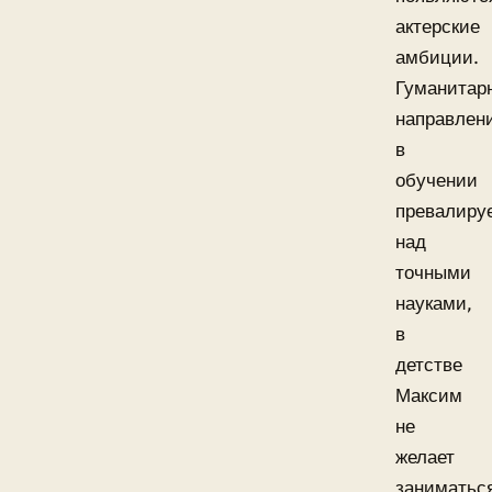
актерские
амбиции.
Гуманитар
направлен
в
обучении
превалиру
над
точными
науками,
в
детстве
Максим
не
желает
заниматьс