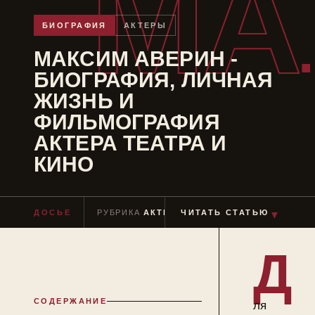
МА
БИОГРАФИЯ
АКТЕРЫ
МАКСИМ АВЕРИН -
БИОГРАФИЯ, ЛИЧНАЯ
ЖИЗНЬ И
ФИЛЬМОГРАФИЯ
АКТЕРА ТЕАТРА И
КИНО
▼
ДОСЬЕ
РУБРИКА
АКТЕРЫ
ЧИТАТЬ СТАТЬЮ
ЧТЕНИЕ
≈ 10 МИН
Д
СОДЕРЖАНИЕ
ля