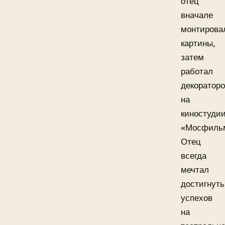
отец
вначале
монтирова
картины,
затем
работал
декоратор
на
киностуди
«Мосфиль
Отец
всегда
мечтал
достигнуть
успехов
на