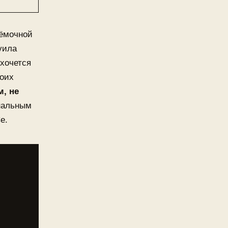
ъёмочной
уила
 хочется
воих
, не
ональным
е.