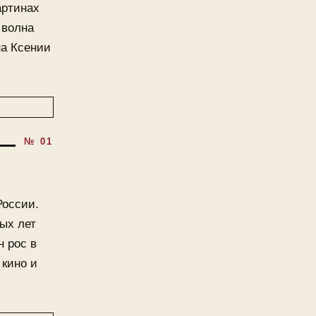
артинах
 волна
на Ксении
России.
ых лет
н рос в
 кино и