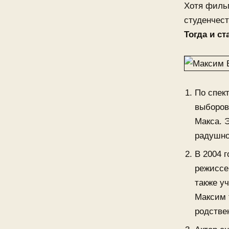
Хотя филь
студенчест
Тогда и ст
По спек
выборов
Макса. 
радушно
В 2004 
режиссе
также у
Максим 
родстве