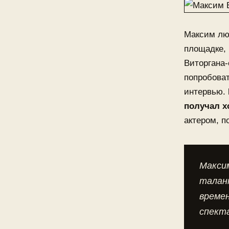
Максим люб
площадке, 
Виторгана-
попробоват
интервью.
получал х
актером, п
Максим
талан
времен
спекта