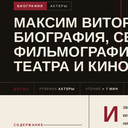
БИОГРАФИЯ
АКТЕРЫ
МАКСИМ ВИТОР
БИОГРАФИЯ, С
ФИЛЬМОГРАФИ
ТЕАТРА И КИН
ДОСЬЕ
РУБРИКА
АКТЕРЫ
ЧТЕНИЕ
≈ 7 МИН
И
зв
к
ни
СОДЕРЖАНИЕ