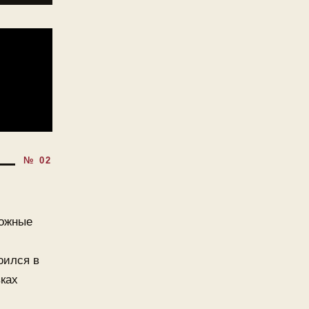
ложные
оился в
вках