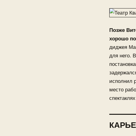
Позже Вит
хорошо по
диджея Мак
для него. 
постановка
задержался
исполнил р
место рабо
спектаклях
КАРЬЕ