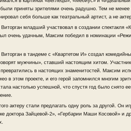
нимался в картинах «Беглецы», «Мебиус» и «Идеальный
 были приняты зрителями очень радушно. Тем не менее
нировал себя больше как театральный артист, а не актер
г. Виторган младший участвовал в создании спектакля «К
ыл очень удачным, Максим победил в номинации «Реж
г. Виторган в тандеме с «Квартетом И» создал комедийны
говорят мужчины», ставший настоящим хитом. Участни
 превратились в настоящих знаменитостей. Максим ис
мео в этом проекте, и его герой запомнился многим зрит
стала настолько успешной, что спустя год было снято ее
ение.
ого актеру стали предлагать одну роль за другой. Он иг
ке доктора Зайцевой-2», «Гербарии Маши Косовой» и д
х.