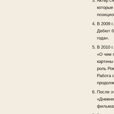
Актер с
которые
позицио
В 2009 
Дебют б
года».
В 2010 
«О чем 
картины
роль Ро
Работа 
продолж
После эт
«Дневни
фильма