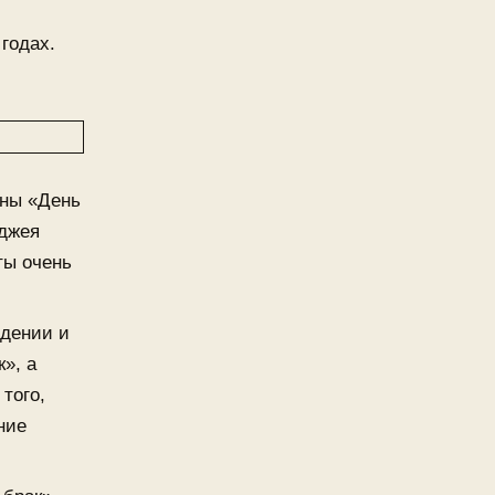
годах.
ины «День
иджея
ты очень
идении и
», а
того,
ние