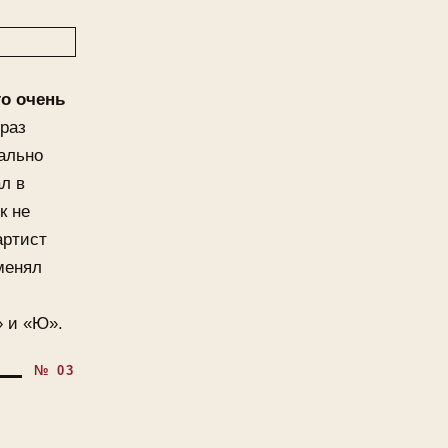
то очень
браз
ально
ал в
к не
артист
оменял
» и «Ю».