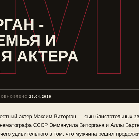
М
ГАН -
ЕМЬЯ И
Я АКТЕРА
О
ОБНОВЛЕНО
23.04.2019
естный актер Максим Виторган — сын блистательных з
инематографа СССР Эммануила Виторгана и Аллы Барте
чего удивительного в том, что мужчина решил продолж