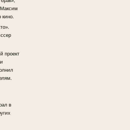
 брак»,
 Максим
 кино.
то».
иссер
й проект
ки
полнил
елям.
рал в
ругих