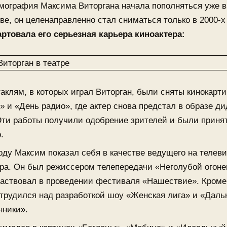
мография Максима Виторгана начала пополняться уже в
ве, он целенаправленно стал сниматься только в 2000-х 
артовала его серьезная карьера киноактера:
таклям, в которых играл Виторган, были сняты кинокарт
» и «День радио», где актер снова предстал в образе д
Эти работы получили одобрение зрителей и были приня
.
году Максим показал себя в качестве ведущего на телев
ра. Он был режиссером телепередачи «Неголубой огонек
частвовал в проведении фестиваля «Нашествие». Кроме 
трудился над разработкой шоу «Женская лига» и «Даль
нники».