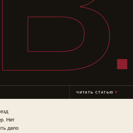
В
▼
ЧИТАТЬ СТАТЬЮ
везд
р. Нет
ить дело