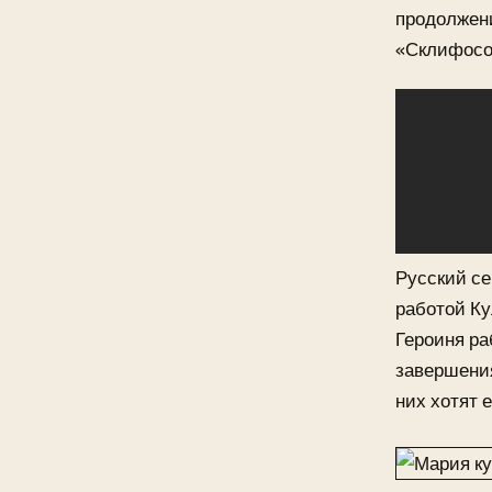
продолжени
«Склифосо
Русский се
работой Ку
Героиня ра
завершения
них хотят 