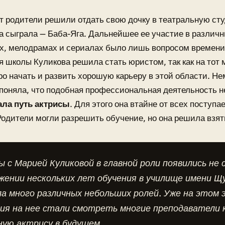
ет родители решили отдать свою дочку в театральную ст
а сыграла — Баба-Яга. Дальнейшее ее участие в различ
х, мелодрамах и сериалах было лишь вопросом времени
 школы Куликова решила стать юристом, так как на тот
о начать и развить хорошую карьеру в этой области. Не
 поняла, что подобная профессиональная деятельность не
ла путь актрисы
. Для этого она втайне от всех поступа
одители могли разрешить обучение, но она решила взять
 с Марией Куликовой в главной роли появились не с
ении нескольких лет обучения в училище имени Щ
а много различных небольших ролей. Уже на этом 
ия на нее стали смотреть многие преподаватели 
ную актрису в будущем.