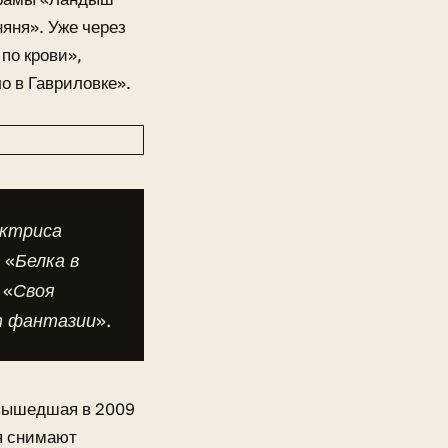
няня». Уже через
по крови»,
о в Гавриловке».
актриса
 «Белка в
 «Своя
т фантазии».
 вышедшая в 2009
мя снимают