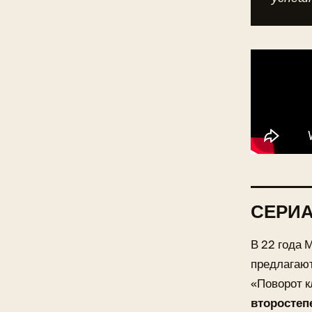
СЕРИ
В 22 года 
предлагают
«Поворот к
второстеп