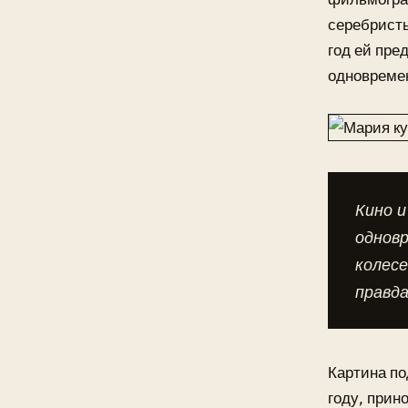
серебристы
год ей пре
одновремен
Кино и
одновр
колесе
правда
Картина по
году, прин