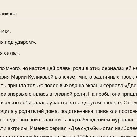
ник».
я под ударом».
я сила».
о много, но настоящей славы роли в этих сериалах ей н
ия Марии Куликовой включает много различных проекто
ть пришла только после выхода на экраны сериала «Две
иса впервые снялась в главной роли. На пробы она пришл
начально собиралась участвовать в другом проекте. Съем
одила у родителей дома, родственники привыкли постоя
оследствии они стали жить под наблюдением журналист
ти актрисы. Именно сериал «Две судьбы» стал наиболе
фии молодой Куликовой. Уже в 2005 проходят съемки 