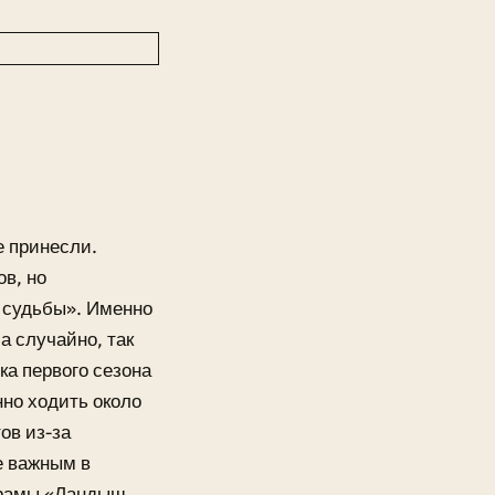
е принесли.
в, но
 судьбы». Именно
а случайно, так
ка первого сезона
нно ходить около
ов из-за
е важным в
драмы «Ландыш