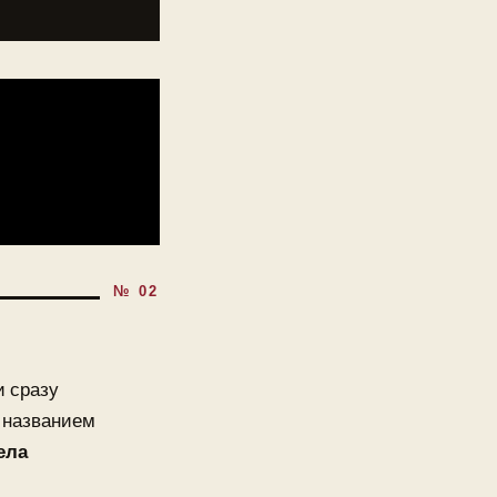
и сразу
д названием
ела