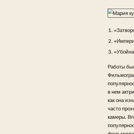
«Затвор
«Импери
«Убойна
Работы был
Фильмограф
популярнос
в нем актр
как она из
часто прох
камеры. Вп
популярнос
фильмогра