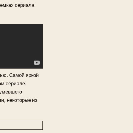
ъемках сериала
ью. Самой яркой
ом сериале.
шумевшего
и, некоторые из