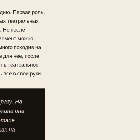
удию. Первая роль,
ных театральных
. Но после
 момент можно
много походив на
 для нее, после
ет в театральное
 все в свои руки.
разу. На
укина она
этапе
как на