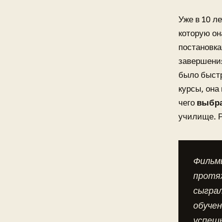
Уже в 10 л
которую он
постановка
завершения
было быстр
курсы, она
чего
выбра
училище. Р
Фильмы
протяж
сыграл
обучен
успеш