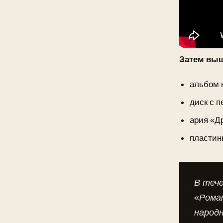
Затем вы
альбом 
диск с 
ария «Др
пластинк
В тече
«Рома
народ