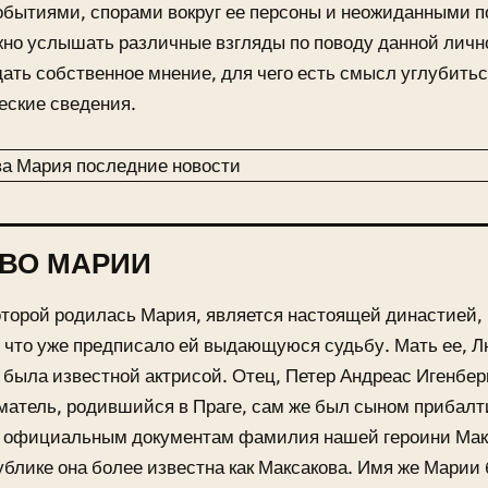
обытиями, спорами вокруг ее персоны и неожиданными 
но услышать различные взгляды по поводу данной лично
ать собственное мнение, для чего есть смысл углубитьс
еские сведения.
ВО МАРИИ
оторой родилась Мария, является настоящей династией,
 что уже предписало ей выдающуюся судьбу. Мать ее, 
 была известной актрисой. Отец, Петер Андреас Игенбер
атель, родившийся в Праге, сам же был сыном прибалт
о официальным документам фамилия нашей героини Макс
блике она более известна как Максакова. Имя же Марии 