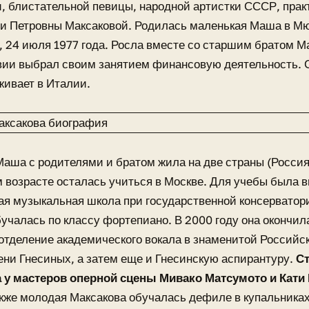
, блистательной певицы, народной артистки СССР, прак
ии Петровны Максаковой. Родилась маленькая Маша в М
, 24 июля 1977 года. Росла вместе со старшим братом 
вии выбрал своим занятием финансовую деятельность. 
ивает в Италии.
Маша с родителями и братом жила на две страны (Россия
 возрасте осталась учиться в Москве. Для учебы была 
я музыкальная школа при государственной консерватори
учалась по классу фортепиано. В 2000 году она окончил
тделение академического вокала в знаменитой Российс
ни Гнесиных, а затем еще и Гнесинскую аспирантуру.
С
 у мастеров оперной сцены Мивако Матсумото и Кати
кже молодая Максакова обучалась дефиле в купальниках