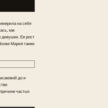
римерила на себя
ась, как
 девушки. Ее рост
 Позже Мария также
ксаковой до и
стве
 причине частых