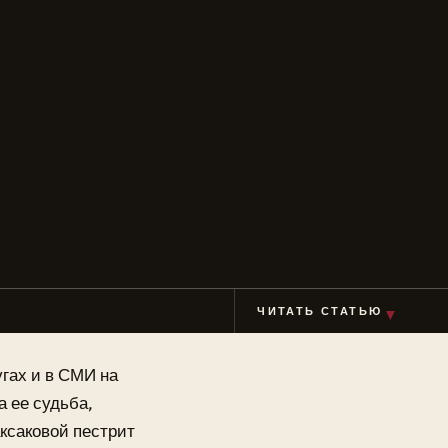
▼
ЧИТАТЬ СТАТЬЮ
угах и в СМИ на
 ее судьба,
ксаковой пестрит