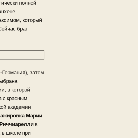
тически полной
юнхене
Максимом, который
Сейчас брат
-Германия), затем
выбрана
и, в которой
а с красным
кой академии
тажировка Марии
 Риччиарелли
в
 в школе при