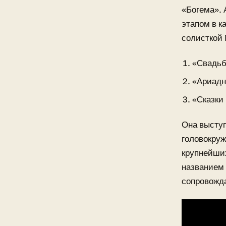
«Богема». 
этапом в к
солисткой 
«Свадьб
«Ариадн
«Сказки
Она выступ
головокруж
крупнейши
названием 
сопровожд