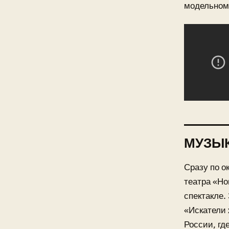
модельном
МУЗЫ
Сразу по о
театра «Но
спектакле.
«Искатели 
России, гд