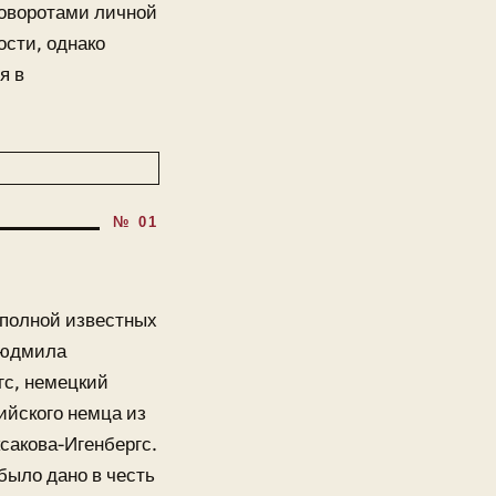
поворотами личной
сти, однако
я в
 полной известных
Людмила
гс, немецкий
ийского немца из
акова-Игенбергс.
было дано в честь