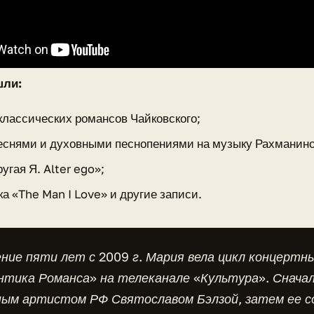
шли:
классических романсов Чайковского;
песнями и духовными песнопениями на музыку Рахманино
угая Я. Alter ego»;
а «The Man I Love» и другие записи.
ние пяти лет с 2009 г. Мария вела цикл концертн
нтика Романса» на телеканале «Культура». Сначал
ным артистом РФ Святославом Бэлзой, затем ее 