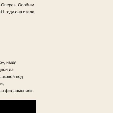
он-Опера». Особым
11 году она стала
р», имея
дной из
саковой под
и,
ая филармония».