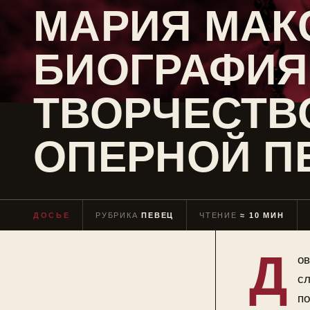
МАРИЯ МАК
БИОГРАФИЯ
ТВОРЧЕСТВ
ОПЕРНОЙ П
ДОСЬЕ
РУБРИКА
ПЕВЕЦ
ЧТЕНИЕ
≈ 10 МИН
Д
ов
сл
по