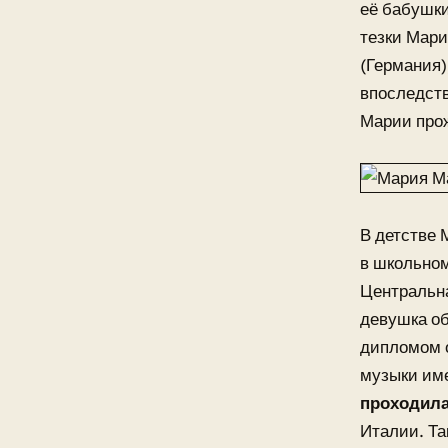
её бабушки
тезки Мар
(Германия)
впоследст
Марии прож
В детстве 
в школьном
Центральна
девушка об
дипломом о
музыки име
проходила
Италии. Та