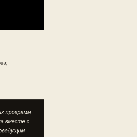
ва;
ых программ
а вместе с
соведущим