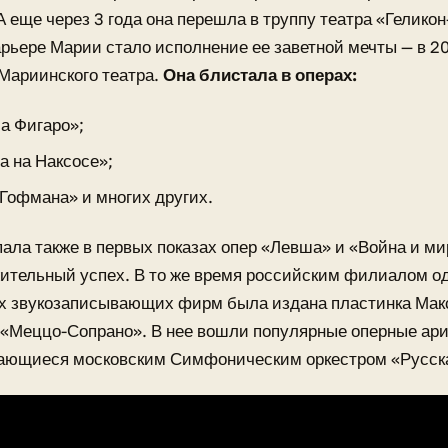
А еще через 3 года она перешла в труппу театра «Гелик
арьере Марии стало исполнение ее заветной мечты — в 20
Мариинского театра.
Она блистала в операх:
а Фигаро»;
а на Наксосе»;
 Гофмана» и многих других.
ала также в первых показах опер «Левша» и «Война и ми
ительный успех. В то же время российским филиалом о
х звукозаписывающих фирм была издана пластинка Мак
«Меццо-Сопрано». В нее вошли популярные оперные ари
ающиеся московским Симфоническим оркестром «Русск