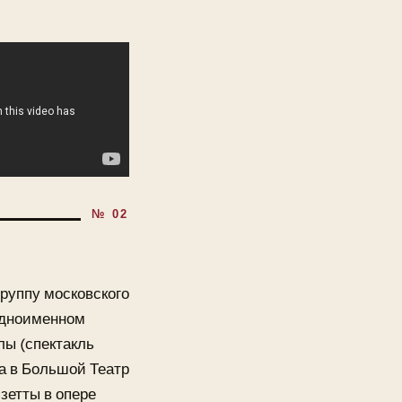
руппу московского
 одноименном
лы (спектакль
а в Большой Театр
зетты в опере