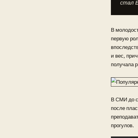
стал Е
В молодост
первую рол
впоследст
и вес, при
получала р
В СМИ до с
после плас
преподават
прогулов.