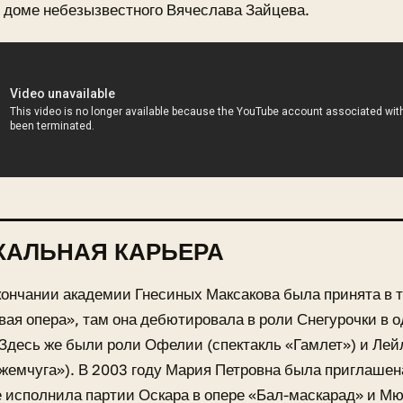
 доме небезызвестного Вячеслава Зайцева.
КАЛЬНАЯ КАРЬЕРА
кончании академии Гнесиных Максакова была принята в т
вая опера», там она дебютировала в роли Снегурочки в
 Здесь же были роли Офелии (спектакль «Гамлет») и Лей
жемчуга»). В 2003 году Мария Петровна была приглашен
е исполнила партии Оскара в опере «Бал-маскарад» и Мю