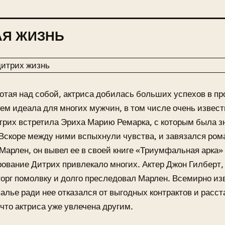
АЯ ЖИЗНЬ
отая над собой, актриса добилась больших успехов в п
м идеала для многих мужчин, в том числе очень известны
рих встретила Эриха Марию Ремарка, с которым была з
Вскоре между ними вспыхнули чувства, и завязался ром
Марлен, он вывел ее в своей книге «Триумфальная арка»
ование Дитрих привлекало многих. Актер Джон Гилберт,
торг помолвку и долго преследовал Марлен. Всемирно и
лье ради нее отказался от выгодных контрактов и расста
 что актриса уже увлечена другим.