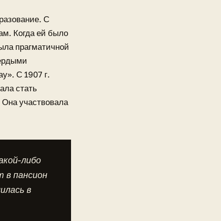
разование. С
ам. Когда ей было
была прагматичной
вердыми
у». С 1907 г.
ала стать
. Она участвовала
акой-либо
т в пансион
илась в