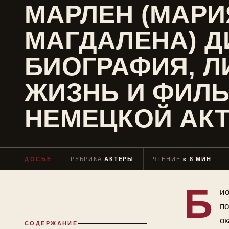
МАРЛЕН (МАРИ
МАГДАЛЕНА) Д
БИОГРАФИЯ, Л
ЖИЗНЬ И ФИЛ
НЕМЕЦКОЙ АК
ДОСЬЕ
РУБРИКА
АКТЕРЫ
ЧТЕНИЕ
≈ 8 МИН
Б
ио
по
ок
СОДЕРЖАНИЕ