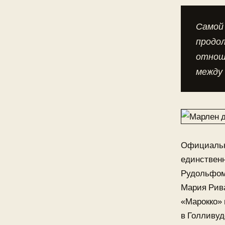
Самой
продо
отнош
между 
Официально
единственн
Рудольфом
Мария Рива
«Марокко» 
в Голливуд