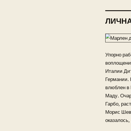
ЛИЧН
Упорно раб
воплощение
Италии Дит
Германии. 
влюблен в 
Маду. Очар
Гарбо, рас
Морис Шева
оказалось,