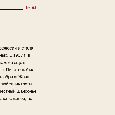
рофессии и стала
х. В 1937 г. в
накома еще в
ан. Писатель был
 в образе Жоан
 любовник греты
звестный шансонье
лся с женой, но