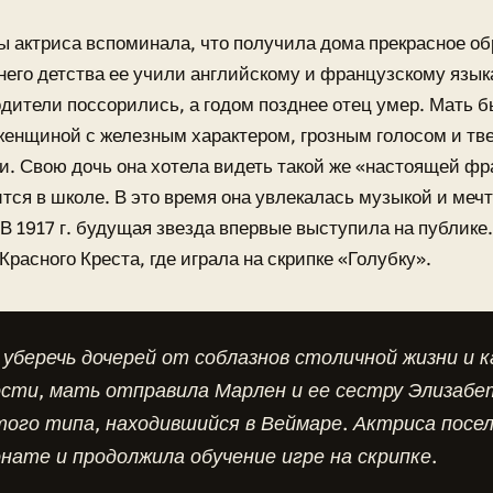
ы актриса вспоминала, что получила дома прекрасное об
него детства ее учили английскому и французскому язык
родители поссорились, а годом позднее отец умер. Мать 
женщиной с железным характером, грозным голосом и т
. Свою дочь она хотела видеть такой же «настоящей фра
тся в школе. В это время она увлекалась музыкой и мечт
 В 1917 г. будущая звезда впервые выступила на публике
Красного Креста, где играла на скрипке «Голубку».
уберечь дочерей от соблазнов столичной жизни и к
сти, мать отправила Марлен и ее сестру Элизабе
ого типа, находившийся в Веймаре. Актриса посел
нате и продолжила обучение игре на скрипке.