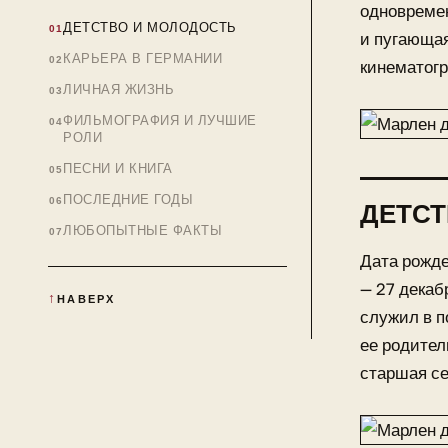
одновремен
ДЕТСТВО И МОЛОДОСТЬ
и пугающая
КАРЬЕРА В ГЕРМАНИИ
кинематогр
ЛИЧНАЯ ЖИЗНЬ
ФИЛЬМОГРАФИЯ И ЛУЧШИЕ
РОЛИ
ПЕСНИ И КНИГА
ПОСЛЕДНИЕ ГОДЫ
ДЕТСТ
ЛЮБОПЫТНЫЕ ФАКТЫ
Дата рожде
— 27 декаб
НАВЕРХ
служил в п
ее родите
старшая се