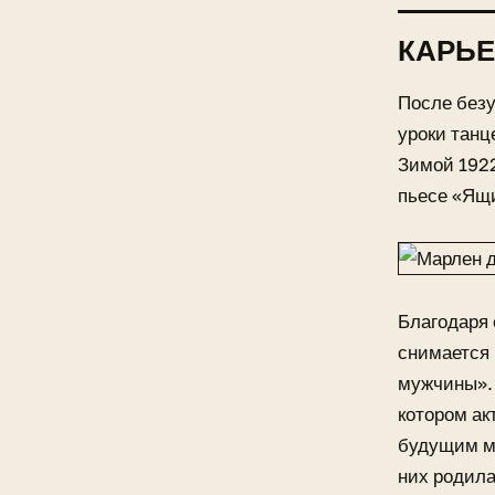
КАРЬЕ
После безу
уроки танц
Зимой 1922
пьесе «Ящ
Благодаря 
снимается 
мужчины». 
котором ак
будущим му
них родила