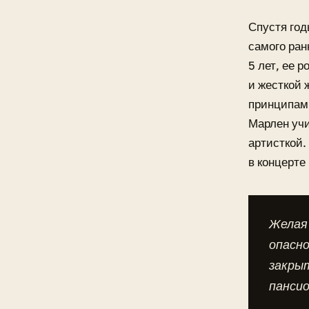
Спустя год
самого ран
5 лет, ее 
и жесткой 
принципами
Марлен учи
артисткой.
в концерте 
Желая 
опасно
закрыт
пансио