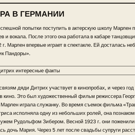
РА В ГЕРМАНИИ
спешной попытки поступить в актерскую школу Марлен 
ев и вокала. После этого она работала в кабаре танцовщ
 г. Марлен впервые играет в спектакле. Ей досталась не
ик Пандоры».
связям дяди Дитрих участвует в кинопробах, и через год
в кино. Это был художественный фильм режиссера Георг
Марлен играла служанку. Во время съемок фильма «Тра
триса исполняла одну из небольших ролей, она познако
жем Рудольфом Зибером. Весной 1923 г. они поженились
сь дочь Мария. Через 5 лет после свадьбы супруги расс