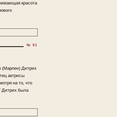
аживающая красота
рового
 (Марлен) Дитрих
Отец актрисы
отря на то, что
У Дитрих была