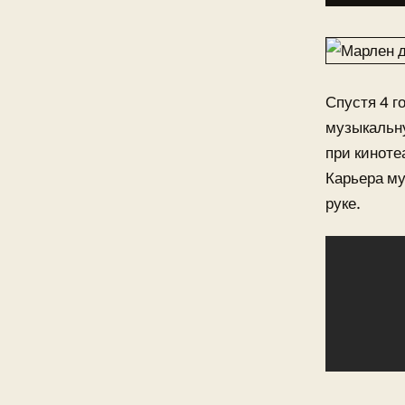
Спустя 4 г
музыкальну
при киноте
Карьера му
руке.