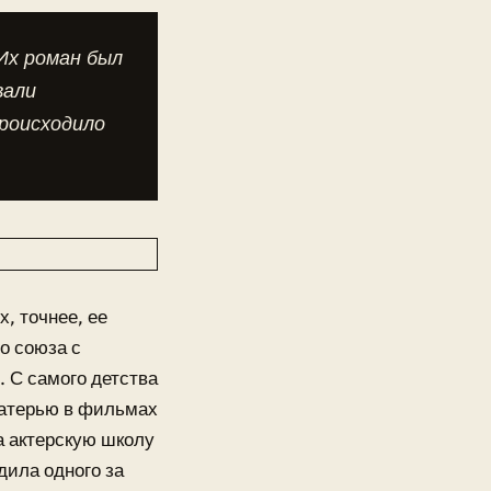
Их роман был
вали
роисходило
, точнее, ее
го союза с
 С самого детства
матерью в фильмах
а актерскую школу
дила одного за