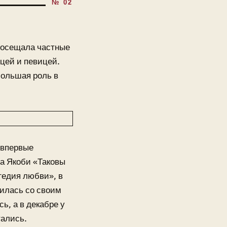
посещала частные
ицей и певицей.
большая роль в
 впервые
а Якоби «Таковы
гедия любви», в
милась со своим
, а в декабре у
тались.