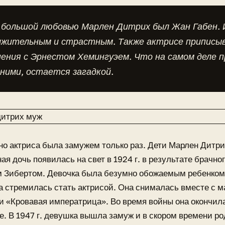
 большой любовью Марлен Дитрих был Жан Габен. 
лжительным и страстным. Также актрисе приписы
ения с Эрнестом Хемингуэем. Что на самом деле п
ними, остается загадкой.
 актриса была замужем только раз. Дети Марлен Дитрих
ая дочь появилась на свет в 1924 г. в результате брачно
 Зибертом. Девочка была безумно обожаемым ребенком.
 стремилась стать актрисой. Она снималась вместе с 
и «Кровавая императрица». Во время войны она окончил
е. В 1947 г. девушка вышла замуж и в скором времени ро