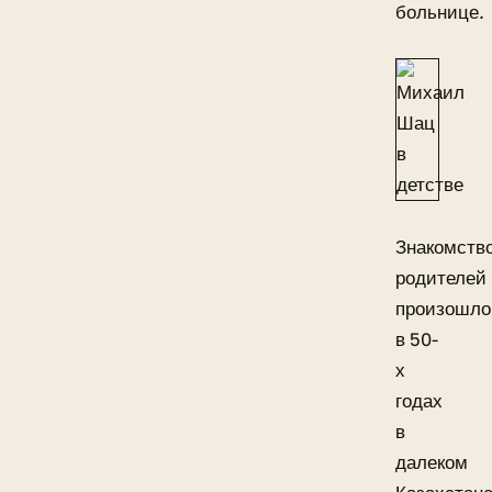
больнице.
Знакомств
родителей
произошло
в 50-
х
годах
в
далеком