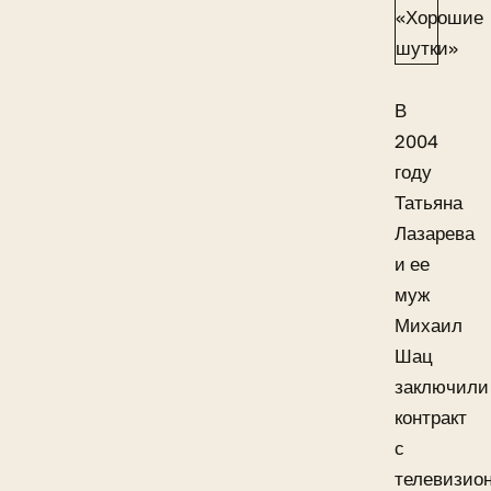
В
2004
году
Татьяна
Лазарева
и ее
муж
Михаил
Шац
заключили
контракт
с
телевизио