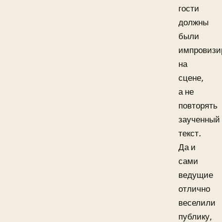
гости
должны
были
импровизи
на
сцене,
а не
повторять
заученный
текст.
Да и
сами
ведущие
отлично
веселили
публику,