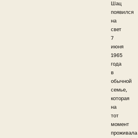
Шац
появился
на
свет
7
июня
1965
года
в
обычной
семье,
которая
на
тот
момент
проживала