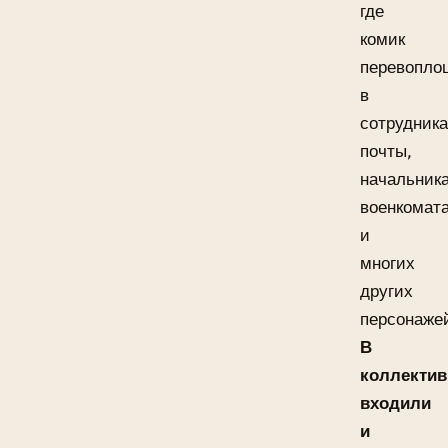
где
комик
перевопло
в
сотрудника
почты,
начальник
военкомат
и
многих
других
персонаже
В
коллектив
входили
и