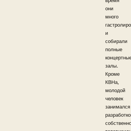
время
они
много
гастролир
и
собирали
полные
концертны
залы.
Кроме
КВНа,
молодой
человек
занимался
разработк
собственно