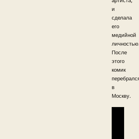
артиста,
и
сделала
его
медийной
личностью
После
этого
комик
перебралс
в
Москву.