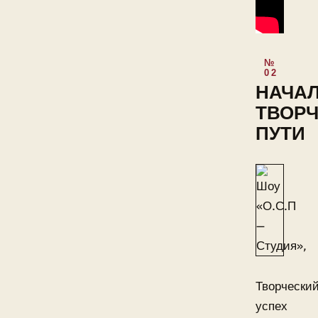
НАЧА
ТВОР
ПУТИ
Творчески
успех