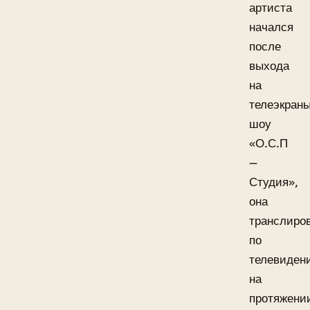
артиста
начался
после
выхода
на
телеэкран
шоу
«О.С.П
—
Студия»,
она
транслиро
по
телевиден
на
протяжени