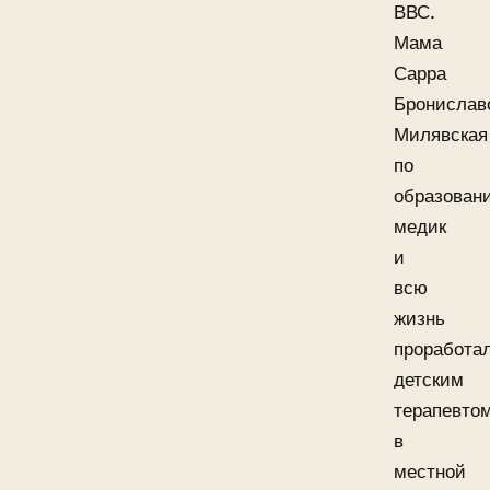
ВВС.
Мама
Сарра
Бронислав
Милявская
по
образован
медик
и
всю
жизнь
проработа
детским
терапевто
в
местной