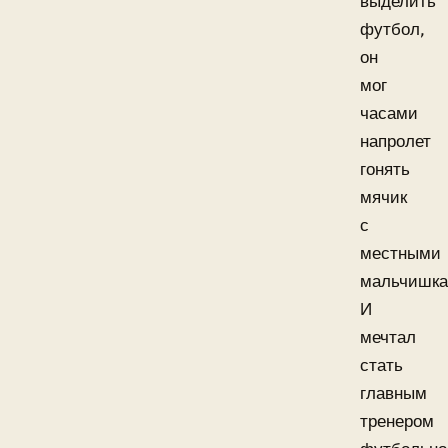
выделить
футбол,
он
мог
часами
напролет
гонять
мячик
с
местными
мальчишка
И
мечтал
стать
главным
тренером