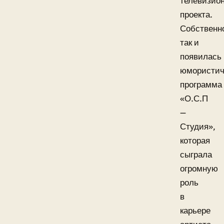
телевизион
проекта.
Собственн
так и
появилась
юмористич
программа
«О.С.П
—
Студия»,
которая
сыграла
огромную
роль
в
карьере