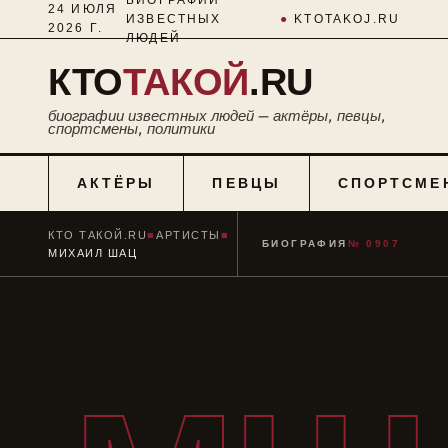
24 ИЮЛЯ
ИЗВЕСТНЫХ
●
KTOTAKOJ.RU
2026 Г.
ЛЮДЕЙ
КТО
ТАКОЙ
.RU
биографии известных людей — актёры, певцы,
спортсмены, политики
АКТЁРЫ
ПЕВЦЫ
СПОРТСМЕ
КТО ТАКОЙ.RU
■
АРТИСТЫ
■
БИОГРАФИЯ
№ 0907
МИХАИЛ ШАЦ