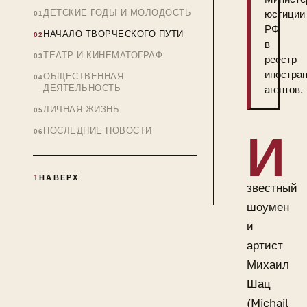
ДЕТСКИЕ ГОДЫ И МОЛОДОСТЬ
юстиции
РФ
НАЧАЛО ТВОРЧЕСКОГО ПУТИ
в
ТЕАТР И КИНЕМАТОГРАФ
реестр
иностра
ОБЩЕСТВЕННАЯ
ДЕЯТЕЛЬНОСТЬ
агентов.
ЛИЧНАЯ ЖИЗНЬ
ПОСЛЕДНИЕ НОВОСТИ
И
НАВЕРХ
звестный
шоумен
и
артист
Михаил
Шац
(Michail