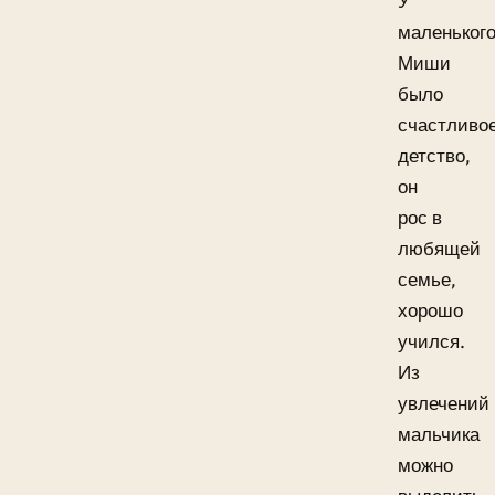
У
маленьког
Миши
было
счастливо
детство,
он
рос в
любящей
семье,
хорошо
учился.
Из
увлечений
мальчика
можно