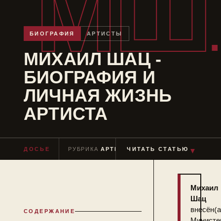
МШ
БИОГРАФИЯ
АРТИСТЫ
МИХАИЛ ШАЦ -
БИОГРАФИЯ И
ЛИЧНАЯ ЖИЗНЬ
АРТИСТА
ДОСЬЕ
РУБРИКА
АРТИСТЫ
ЧИТАТЬ СТАТЬЮ
ЧТЕНИЕ
≈ 9 МИН
▼
Михаил
Шац
внесён(а
СОДЕРЖАНИЕ
Министе