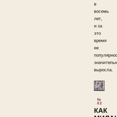
в
восемь
лет,
и за
это
время
ее
популярно
значитель
выросла.
КАК