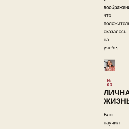
воображен
что
положител
сказалось
на
учебе.
ЛИЧН
ЖИЗН
Блог
научил