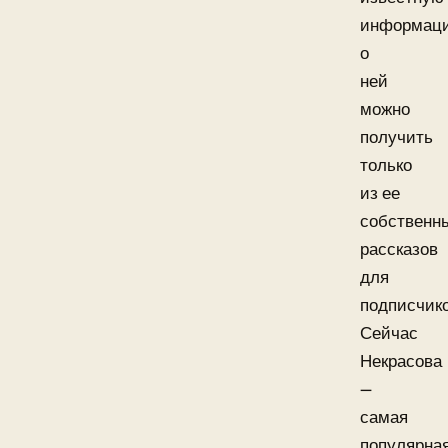
информац
о
ней
можно
получить
только
из ее
собственн
рассказов
для
подписчико
Сейчас
Некрасова
—
самая
популярна