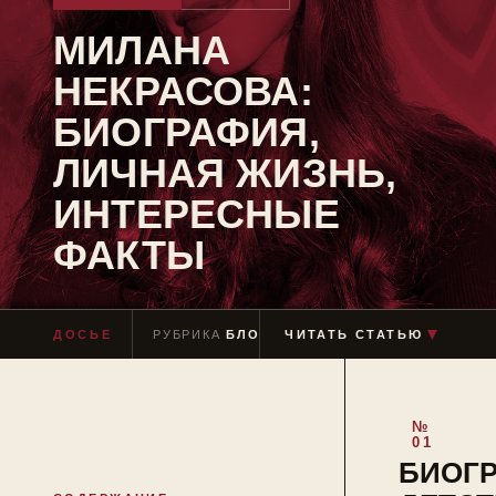
МИЛАНА
НЕКРАСОВА:
БИОГРАФИЯ,
ЛИЧНАЯ ЖИЗНЬ,
ИНТЕРЕСНЫЕ
ФАКТЫ
ДОСЬЕ
РУБРИКА
БЛОГЕРЫ
ЧИТАТЬ СТАТЬЮ
ЧТЕНИЕ
≈ 5 МИН
▼
БИОГР