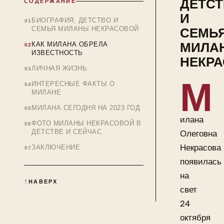
ДЕТС
СОДЕРЖАНИЕ
И
БИОГРАФИЯ, ДЕТСТВО И
СЕМЬЯ МИЛАНЫ НЕКРАСОВОЙ
СЕМЬ
МИЛА
КАК МИЛАНА ОБРЕЛА
ИЗВЕСТНОСТЬ
НЕКР
ЛИЧНАЯ ЖИЗНЬ
М
ИНТЕРЕСНЫЕ ФАКТЫ О
МИЛАНЕ
МИЛАНА СЕГОДНЯ НА 2023 ГОД
илана
ФОТО МИЛАНЫ НЕКРАСОВОЙ В
ДЕТСТВЕ И СЕЙЧАС
Олеговна
Некрасова
ЗАКЛЮЧЕНИЕ
появилась
на
НАВЕРХ
свет
24
октября