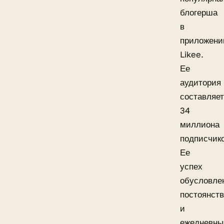
блогерша
в
приложени
Likee.
Ее
аудитория
составляет
34
миллиона
подписчико
Ее
успех
обусловле
постоянст
и
ежедневн