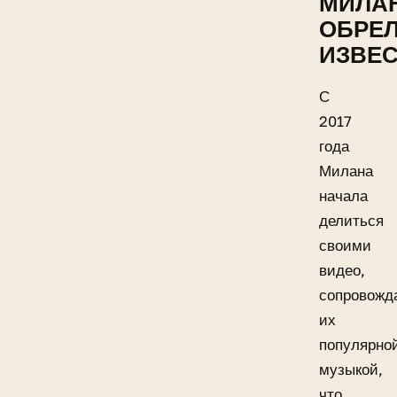
МИЛА
ОБРЕ
ИЗВЕ
С
2017
года
Милана
начала
делиться
своими
видео,
сопровожд
их
популярно
музыкой,
что