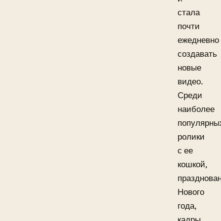
стала
почти
ежедневно
создавать
новые
видео.
Среди
наиболее
популярны
ролики
с ее
кошкой,
празднова
Нового
года,
кадры