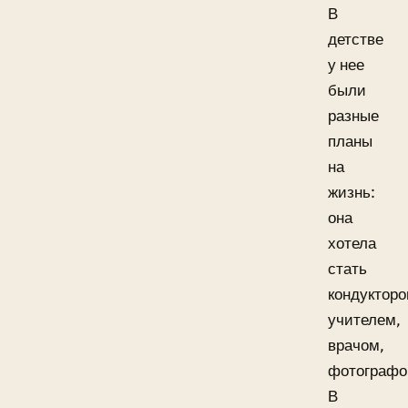
В
детстве
у нее
были
разные
планы
на
жизнь:
она
хотела
стать
кондукторо
учителем,
врачом,
фотографо
В