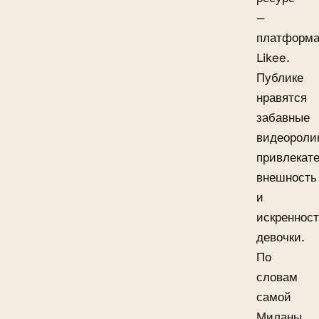
—
платформ
Likee.
Публике
нравятся
забавные
видеороли
привлекат
внешность
и
искреннос
девочки.
По
словам
самой
Миланы,