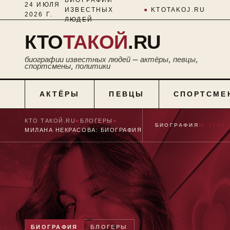
24 ИЮЛЯ
ИЗВЕСТНЫХ
●
KTOTAKOJ.RU
2026 Г.
ЛЮДЕЙ
КТО
ТАКОЙ
.RU
биографии известных людей — актёры, певцы,
спортсмены, политики
АКТЁРЫ
ПЕВЦЫ
СПОРТСМЕ
КТО ТАКОЙ.RU
■
БЛОГЕРЫ
■
БИОГРАФИЯ
№ 1199
МИЛАНА НЕКРАСОВА: БИОГРАФИЯ
БИОГРАФИЯ
БЛОГЕРЫ