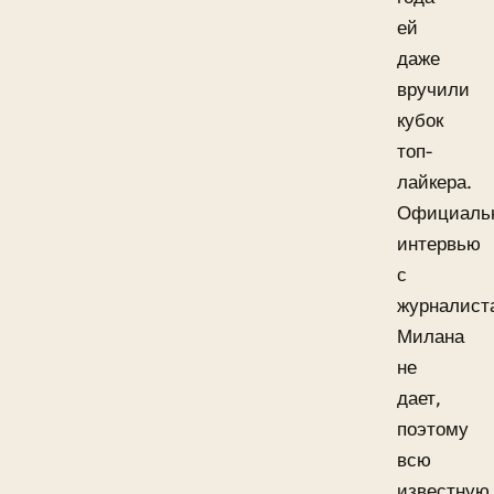
ей
даже
вручили
кубок
топ-
лайкера.
Официаль
интервью
с
журналист
Милана
не
дает,
поэтому
всю
известную