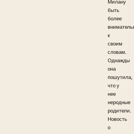
Милану
быть
более
вниматель
к
своим
словам.
Однажды
она
пошутила,
что у
нее
неродные
родители.
Новость
о