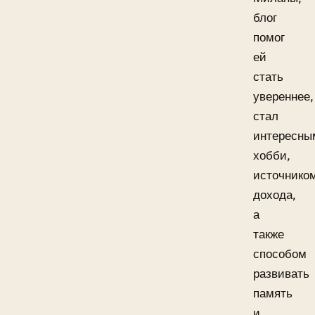
блог
помог
ей
стать
увереннее,
стал
интересны
хобби,
источнико
дохода,
а
также
способом
развивать
память
и