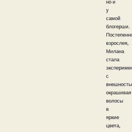
но и
у
самой
блогерши.
Постепенн
взрослея,
Милана
стала
экспериме
с
внешность
окрашивая
волосы
в
яркие
цвета,