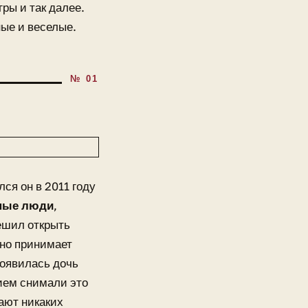
ры и так далее.
ные и веселые.
ся он в 2011 году
вные люди
,
ешил открыть
вно принимает
появилась дочь
нием снимали это
ают никаких