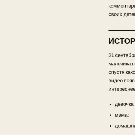
комментари
своих дете
ИСТОР
21 сентябр
мальчика п
спустя как
видео появ
интересне
девочка 
мама;
домашни