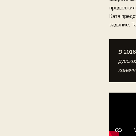
продолжило
Катя предс
задание. Т
В 2016
русско
конечн