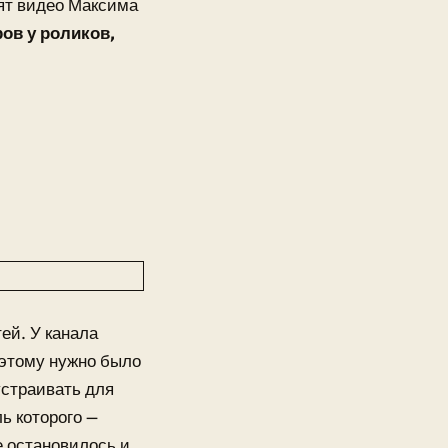
бят видео Максима
ов у роликов,
ей. У канала
оэтому нужно было
устраивать для
ь которого —
е остановилось и