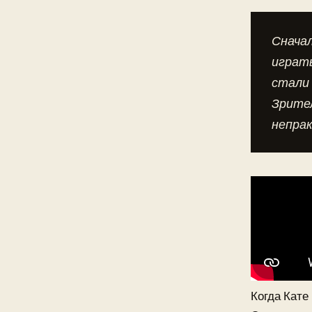
Сначал
играть
стали
Зрител
непрак
Когда Кате