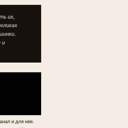
ть их,
роликах
шинки.
 и
анал и для нее.