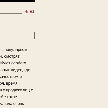
я в популярном
и, смотрят
ебуют особого
арых видео, где
качеством и
ря, время
н о продаже яиц с
ебе такое
канала очень