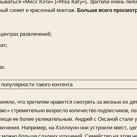
зываться «Мисс Кэти» («Miss Katy»). Зрители очень лю
ный сюжет и красочный монтаж.
Больше всего просмотр
 центрах развлечений;
ах;
ах.
оняли, что зрителям нравится смотреть за жизнью их дет
кс» стремительно возросло количество подписчиков, п
лище ее более увлекательным. Андрей с Оксаной стали 
лючения. Например, на Хэллоуин они устроили квест, цел
к можно больше сладких угощений. Семейство на этом н