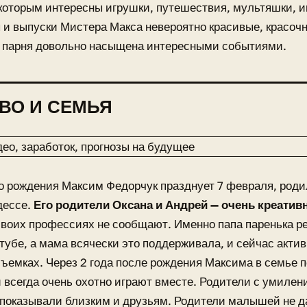
которым интересны игрушки, путешествия, мультяшки, иг
 и выпуски Мистера Макса невероятно красивые, красоч
 парня довольно насыщена интересными событиями.
ВО И СЕМЬЯ
о рождения Максим Федорчук празднует 7 февраля, родил
дессе.
Его родители Оксана и Андрей — очень креати
своих профессиях не сообщают. Именно папа паренька р
тубе, а мама всячески это поддерживала, и сейчас акти
съемках. Через 2 года после рождения Максима в семье 
и всегда очень охотно играют вместе. Родители с умиле
 показывали близким и друзьям. Родители малышей не д