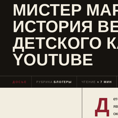
МИСТЕР МА
ИСТОРИЯ В
ДЕТСКОГО 
YOUTUBE
ДОСЬЕ
РУБРИКА
БЛОГЕРЫ
ЧТЕНИЕ
≈ 7 МИН
Д
ет
яв
ок