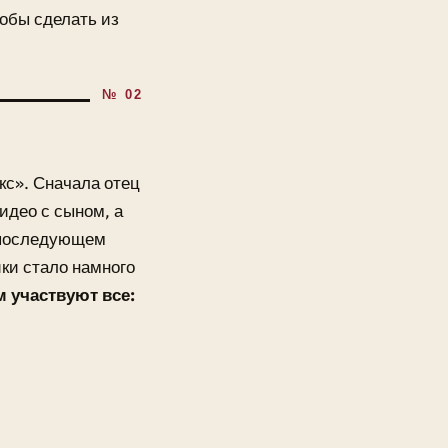
тобы сделать из
кс». Сначала отец
идео с сыном, а
м последующем
ки стало намного
м участвуют все: