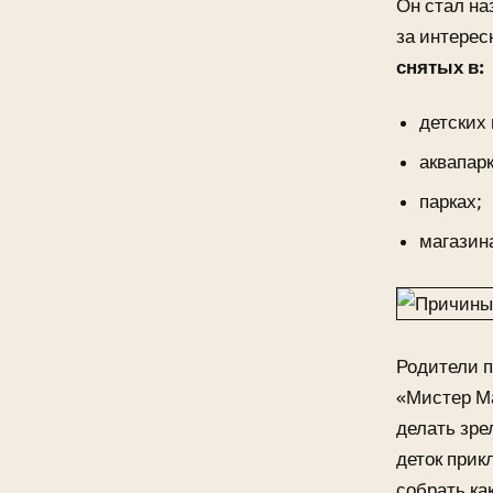
Он стал на
за интерес
снятых в:
детских
аквапарк
парках;
магазин
Родители п
«Мистер Ма
делать зре
деток прик
собрать ка