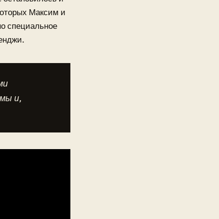
которых Максим и
но специальное
енджи.
ми
мы и,